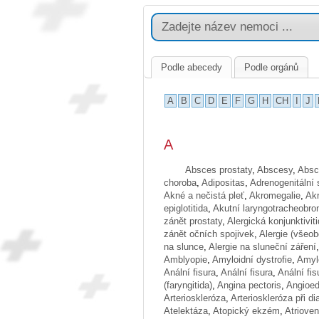
Podle abecedy
Podle orgánů
A
B
C
D
E
F
G
H
CH
I
J
A
Absces prostaty
,
Abscesy
,
Absc
choroba
,
Adipositas
,
Adrenogenitální
Akné a nečistá pleť
,
Akromegalie
,
Akr
epiglotitida
,
Akutní laryngotracheobron
zánět prostaty
,
Alergická konjunktivit
zánět očních spojivek
,
Alergie (všeo
na slunce
,
Alergie na sluneční záření
Amblyopie
,
Amyloidní dystrofie
,
Amyl
Anální fisura
,
Anální fisura
,
Anální fis
(faryngitida)
,
Angina pectoris
,
Angioe
Arterioskleróza
,
Arterioskleróza při di
Atelektáza
,
Atopický ekzém
,
Atrioven