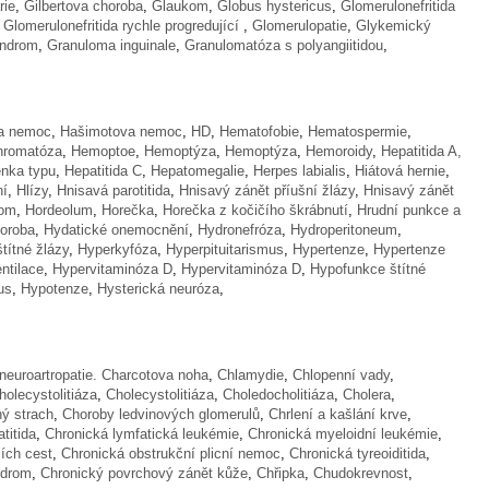
rie
,
Gilbertova choroba
,
Glaukom
,
Globus hystericus
,
Glomerulonefritida
Glomerulonefritida rychle progredující
,
Glomerulopatie
,
Glykemický
yndrom
,
Granuloma inguinale
,
Granulomatóza s polyangiitidou
,
a nemoc
,
Hašimotova nemoc
,
HD
,
Hematofobie
,
Hematospermie
,
romatóza
,
Hemoptoe
,
Hemoptýza
,
Hemoptýza
,
Hemoroidy
,
Hepatitida A,
enka typu
,
Hepatitida C
,
Hepatomegalie
,
Herpes labialis
,
Hiátová hernie
,
ní
,
Hlízy
,
Hnisavá parotitida
,
Hnisavý zánět příušní žlázy
,
Hnisavý zánět
fom
,
Hordeolum
,
Horečka
,
Horečka z kočičího škrábnutí
,
Hrudní punkce a
horoba
,
Hydatické onemocnění
,
Hydronefróza
,
Hydroperitoneum
,
títné žlázy
,
Hyperkyfóza
,
Hyperpituitarismus
,
Hypertenze
,
Hypertenze
ntilace
,
Hypervitaminóza D
,
Hypervitaminóza D
,
Hypofunkce štítné
us
,
Hypotenze
,
Hysterická neuróza
,
neuroartropatie. Charcotova noha
,
Chlamydie
,
Chlopenní vady
,
holecystolitiáza
,
Cholecystolitiáza
,
Choledocholitiáza
,
Cholera
,
ý strach
,
Choroby ledvinových glomerulů
,
Chrlení a kašlání krve
,
titida
,
Chronická lymfatická leukémie
,
Chronická myeloidní leukémie
,
ích cest
,
Chronická obstrukční plicní nemoc
,
Chronická tyreoiditida
,
ndrom
,
Chronický povrchový zánět kůže
,
Chřipka
,
Chudokrevnost
,