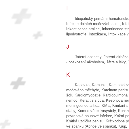
I
Idiopatický primární hematurick
Infekce dolních močových cest
,
Infe
Inkontinence stolice
,
Inkontinence st
lipodystrofie
,
Intoxikace
,
Intoxikace 
J
Jaterní abscesy
,
Jaterní cirhóza
- poškození alkoholem
,
Játra a léky
,
K
Kapavka
,
Karbunkl
,
Karcinoido
močového měchýře
,
Karcinom penis
šok
,
Kardiomyopatie
,
Kardiopulmonál
nemoc
,
Keratitis sicca
,
Kesonová ne
meningoencefalitida
,
KME
,
Kmitání s
stahy
,
Komorové extrasystoly
,
Konkr
povrchové houbové infekce
,
Kožní p
Krátká uzdička penisu
,
Krátkodobé p
ve spánku (Apnoe ve spánku)
,
Krup
,