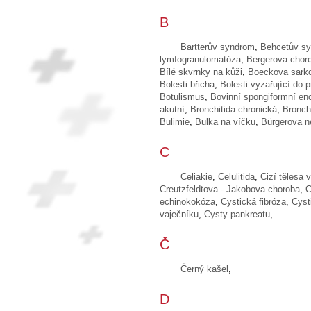
B
Bartterův syndrom
,
Behcetův s
lymfogranulomatóza
,
Bergerova cho
Bílé skvrnky na kůži
,
Boeckova sark
Bolesti břicha
,
Bolesti vyzařující do p
Botulismus
,
Bovinní spongiformní enc
akutní
,
Bronchitida chronická
,
Bronch
Bulimie
,
Bulka na víčku
,
Bürgerova 
C
Celiakie
,
Celulitida
,
Cizí tělesa 
Creutzfeldtova - Jakobova choroba
,
C
echinokokóza
,
Cystická fibróza
,
Cyst
vaječníku
,
Cysty pankreatu
,
Č
Černý kašel
,
D