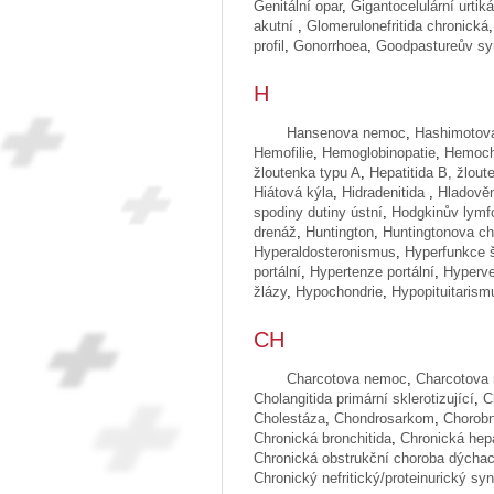
Genitální opar
,
Gigantocelulární urtiká
akutní
,
Glomerulonefritida chronická
,
profil
,
Gonorrhoea
,
Goodpastureův s
H
Hansenova nemoc
,
Hashimotov
Hemofilie
,
Hemoglobinopatie
,
Hemoch
žloutenka typu A
,
Hepatitida B, žlout
Hiátová kýla
,
Hidradenitida
,
Hladově
spodiny dutiny ústní
,
Hodgkinův lym
drenáž
,
Huntington
,
Huntingtonova c
Hyperaldosteronismus
,
Hyperfunkce š
portální
,
Hypertenze portální
,
Hyperve
žlázy
,
Hypochondrie
,
Hypopituitarism
CH
Charcotova nemoc
,
Charcotova 
Cholangitida primární sklerotizující
,
C
Cholestáza
,
Chondrosarkom
,
Chorobn
Chronická bronchitida
,
Chronická hepa
Chronická obstrukční choroba dýchac
Chronický nefritický/proteinurický sy