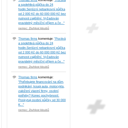
Thomas firms
komentuje:
"Poctivá
a spolehlivá půjčka do 24
hodin.Seriózní nebankovní půjčka
od 2 000 Kč do 60 000 000 Kč bez
nutnosti zajištění. Vyžadován
pravidelný měsíční příjem a če..."
nemoc: Ztuhlost kloubů
Thomas firms
komentuje:
"Poctivá
a spolehlivá půjčka do 24
hodin.Seriózní nebankovní půjčka
od 2 000 Kč do 60 000 000 Kč bez
nutnosti zajištění. Vyžadován
pravidelný měsíční příjem a če..."
nemoc: Ztuhlost kloubů
Thomas firms
komentuje:
"Potřebujete financování na dům,
podnikání, koupi auta, motocyklu,
založení vlastní firmy, osobní
potřeby? Konec pochybností.
Poskytuji osobní půjčky od 30 000
K..."
nemoc: Ztuhlost kloubů