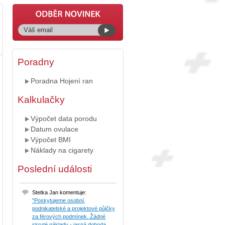
Poradny
Poradna Hojení ran
Kalkulačky
Výpočet data porodu
Datum ovulace
Výpočet BMI
Náklady na cigarety
Poslední události
Stetka Jan komentuje:
"Poskytujeme osobní,
podnikatelské a projektové půjčky
za férových podmínek. Žádné
skryté náklady - jasná dohoda