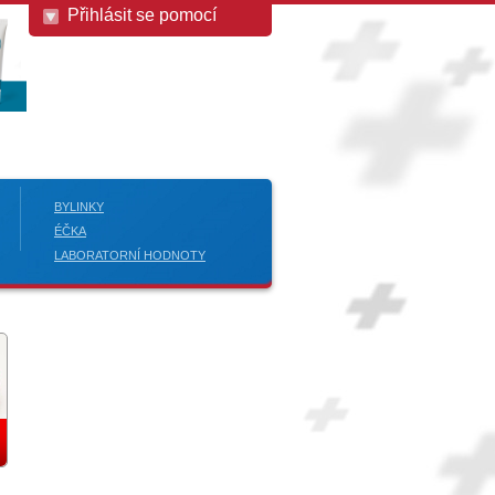
Přihlásit se pomocí
BYLINKY
ÉČKA
LABORATORNÍ HODNOTY