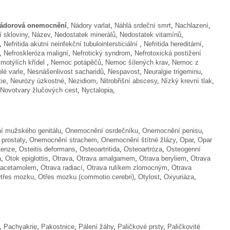
ádorová onemocnění
,
Nádory varlat
,
Náhlá srdeční smrt
,
Nachlazení
,
 skloviny
,
Název
,
Nedostatek minerálů
,
Nedostatek vitamínů
,
,
Nefritida akutní neinfekční tubulointersticiální
,
Nefritida hereditární
,
,
Nefroskleróza maligní
,
Nefrotický syndrom
,
Nefrotoxická postižení
motýlích křídel
,
Nemoc potápěčů
,
Nemoc šílených krav
,
Nemoc z
lé varle
,
Nesnášenlivost sacharidů
,
Nespavost
,
Neuralgie trigeminu
,
tie
,
Neurózy úzkostné
,
Nezidiom
,
Nitrobřišní abscesy
,
Nízký krevní tlak
,
Novotvary žlučových cest
,
Nyctalopia
,
 mužského genitálu
,
Onemocnění osrdečníku
,
Onemocnění penisu
,
prostaty
,
Onemocnění strachem
,
Onemocnění štítné žlázy
,
Opar
,
Opar
tenze
,
Osteitis deformans
,
Osteoartritida
,
Osteoartróza
,
Osteogenní
a
,
Otok epiglottis
,
Otrava
,
Otrava amalgamem
,
Otrava beryliem
,
Otrava
racetamolem
,
Otrava radiací
,
Otrava rulíkem zlomocným
,
Otrava
třes mozku
,
Otřes mozku (commotio cerebri)
,
Otylost
,
Oxyuriáza
,
,
Pachyakrie
,
Pakostnice
,
Pálení žáhy
,
Paličkové prsty
,
Paličkovité