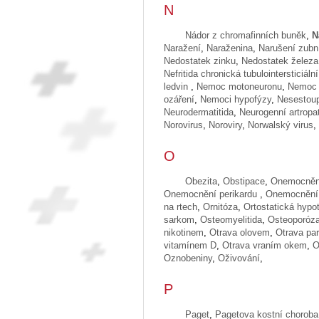
N
Nádor z chromafinních buněk
,
N
Naražení
,
Naraženina
,
Narušení zubní
Nedostatek zinku
,
Nedostatek železa
Nefritida chronická tubulointersticiální
ledvin
,
Nemoc motoneuronu
,
Nemoc 
ozáření
,
Nemoci hypofýzy
,
Nesestoup
Neurodermatitida
,
Neurogenní artropa
Norovirus
,
Noroviry
,
Norwalský virus
,
O
Obezita
,
Obstipace
,
Onemocnění
Onemocnění perikardu
,
Onemocnění 
na rtech
,
Ornitóza
,
Ortostatická hypo
sarkom
,
Osteomyelitida
,
Osteoporóz
nikotinem
,
Otrava olovem
,
Otrava pa
vitamínem D
,
Otrava vraním okem
,
O
Oznobeniny
,
Oživování
,
P
Paget
,
Pagetova kostní choroba