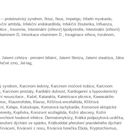
o – proteinurický syndrom
,
Iktus
,
Ileus
,
Impetigo
,
Infarkt myokardu
,
kční artritida
,
Infekční endokarditida
,
Infekční žloutenka
,
Influenza
,
olice
,
Insomnie
,
Intestinální (střevní) lipodystrofie
,
Intestinální (střevní)
vitaminem D
,
Intoxikace vitaminem D
,
Invaginace střeva
,
Inzulinom
,
,
Jaterní cirhóza - primární biliární
,
Jaterní fibróza
,
Jaterní steatóza
,
Játra
Ječné zrno
,
Jet-lag
,
vý syndrom
,
Karcinom ledviny
,
Karcinom močové trubice
,
Karcinom
u
,
Karcinom prostaty
,
Kardiální dušnost
,
Kardiogenní a hypovolemický
ní resuscitace
,
Kašel
,
Katarakta
,
Katetrizace plicnice
,
Kawasakiho
moc
,
Klaustrofobie
,
Klavus
,
Klíšťová encefalitida
,
Klíšťová
íní
,
Kolaps
,
Koloskopie
,
Komorová tachykardie
,
Komorové ektopické
ementy
,
Kopřivka
,
Korozivní ezofagitida
,
Kožní abscesy
,
Kožní
ovrchové houbové infekce, Dermatomykózy
,
Krátká podjazyková uzdička
,
řerušení dýchání ve spánku
,
Krátkodobé přerušení pravidelného dýchání
Krvácení
,
Krvácení z nosu
,
Krvácivá horečka Ebola
,
Kryptorchismus
,