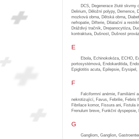
DCS
,
Degenerace žluté skvrny 
Delirium
,
Děložní polypy
,
Demence
,
mozková obrna
,
Dětská obrna
,
Diabet
nefropatie
,
Difterie
,
Dilatační a restri
Dráždivý tračník
,
Drepanocytóza
,
Du
kontraktura
,
Dušnost
,
Dušnost prováz
E
Ebola
,
Echinokokóza
,
ECHO
,
E
portosystémová
,
Endokarditida
,
Endo
Epiglotitis acuta
,
Epilepsie
,
Erysipel
,
F
Falciformní anémie
,
Familiární 
nekrotizující
,
Favus
,
Febrilie
,
Febris 
Fibrilace komor
,
Fissura ani
,
Fistula 
Frenulum breve
,
Funkční dyspepsie
,
G
Gangliom
,
Ganglion
,
Gastroenter