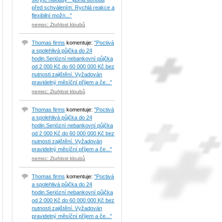
před schválením. Rychlá reakce a
flexibilní možn..."
nemoc: Ztuhlost kloubů
Thomas firms
komentuje:
"Poctivá
a spolehlivá půjčka do 24
hodin.Seriózní nebankovní půjčka
od 2 000 Kč do 60 000 000 Kč bez
nutnosti zajištění. Vyžadován
pravidelný měsíční příjem a če..."
nemoc: Ztuhlost kloubů
Thomas firms
komentuje:
"Poctivá
a spolehlivá půjčka do 24
hodin.Seriózní nebankovní půjčka
od 2 000 Kč do 60 000 000 Kč bez
nutnosti zajištění. Vyžadován
pravidelný měsíční příjem a če..."
nemoc: Ztuhlost kloubů
Thomas firms
komentuje:
"Poctivá
a spolehlivá půjčka do 24
hodin.Seriózní nebankovní půjčka
od 2 000 Kč do 60 000 000 Kč bez
nutnosti zajištění. Vyžadován
pravidelný měsíční příjem a če..."