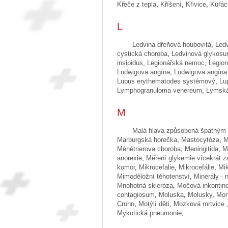
Křeče z tepla
,
Kříšení
,
Křivice
,
Kuřác
L
Ledvina dřeňová houbovitá
,
Led
cystická choroba
,
Ledvinová glykosur
insipidus
,
Legionářská nemoc
,
Legion
Ludwigova angína
,
Ludwigova angína 
Lupus erythematodes systémový
,
Lu
Lymphogranuloma venereum
,
Lymská
M
Malá hlava způsobená špatným 
Marburgská horečka
,
Mastocytóza
,
M
Ménétrierova choroba
,
Meningitida
,
M
anorexie
,
Měření glykemie vícekrát z
komor
,
Mikrocefalie
,
Mikrocefálie
,
Mi
Mimoděložní těhotenství
,
Minerály - 
Mnohotná skleróza
,
Močová inkontin
contagiosum
,
Moluska
,
Molusky
,
Mon
Crohn
,
Motýlí děti
,
Mozková mrtvice
Mykotická pneumonie
,