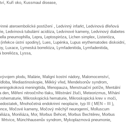
tví
,
Kuří oko
,
Kussmaul disease
,
vinné ateroembolické postižení
,
Ledvinný infarkt
,
Ledvinová dřeňová
ie
,
Ledvinová tubulární acidóza
,
Ledvinové kameny
,
Ledvinový diabetes
ella pneumophilla
,
Lepra
,
Leptospiróza
,
Lichen simplex
,
Listerióza
,
(infekce ústní spodiny)
,
Lues
,
Lupénka
,
Lupus erythematodes diskoidní
,
py
,
Luxace
,
Lymeská borrelióza
,
Lymfadenitida
,
Lymfadenitida
,
 borelióza
,
Lyssa
,
vývojem plodu
,
Malárie
,
Maligní kostní nádory
,
Malomocenství
,
dloba
,
Mediastinoskopie
,
Měkký vřed
,
Mendelsonův syndrom
,
eningokoková meningitida
,
Menopauza
,
Menstruační potíže
,
Mentální
a den
,
Měření nitroočního tlaku
,
Městnání žluči
,
Meteorizmus
,
Míhání
krohematurie
,
Mikroskopická hematurie
,
Mikroskopická krev v moči
,
nedostatek
,
Mnohočetná endokrinní neoplazie, typ III ( MEN – III )
,
ence
,
Močové kameny
,
Močový měchýř neurogenní
,
Molluscum
iliáza
,
Moniliáza
,
Mor
,
Morbus Behcet
,
Morbus Bechtěrev
,
Morbus
,
Mrtvice
,
Münchhausenův syndrom
,
Mykoplazmová pneumonie
,