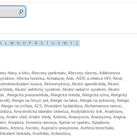
K
L
M
N
O
P
R
S
T
U
V
W
Y
Z
esy hlavy a krku
,
Abscesy pankreatu
,
Abscesy sleziny
,
Addisonova
 syndrom
,
Africká horečka
,
Achalazie
,
Aids
,
AIDS a infekce HIV
,
Akné
,
omioklavikulární luxace
,
Aktinomykóza
,
Akutní apendicitida
,
Akutní
chitida
,
Akutní nefritický syndrom
,
Akutní radiační syndrom
,
Akutní
ida
,
Alergická pneumonitida
,
Alergická rinitida
,
Alergická rýma
,
Alergický
becně)
,
Alergie na hmyzí jed
,
Alergie na latex
,
Alergie na potraviny
,
Alergie
,
Alergie na zvířata
,
ALS
,
Alveolární hydatidóza
,
Alzheimerova nemoc
,
oidóza
,
Amyotrofická laterální skleróza
,
Anafylaktický šok
,
Anafylaxe
,
ury
,
Anální vřed
,
Anální vředy
,
Anémie
,
Aneurysma
,
Aneuryzma
,
Angína
dém
,
Anoplura
,
Anorexia nervosa
,
Apnoe ve spánku
,
Apoplexie
,
abetu
,
Artróza
,
Ascites
,
Aspirační pneumonie
,
Asthma bronchiale
,
trikulární blokáda
,
Aviofobie
,
Azbestóza
,