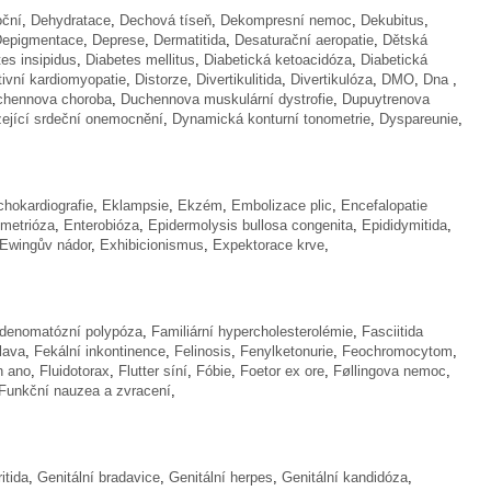
oční
,
Dehydratace
,
Dechová tíseň
,
Dekompresní nemoc
,
Dekubitus
,
Depigmentace
,
Deprese
,
Dermatitida
,
Desaturační aeropatie
,
Dětská
es insipidus
,
Diabetes mellitus
,
Diabetická ketoacidóza
,
Diabetická
ktivní kardiomyopatie
,
Distorze
,
Divertikulitida
,
Divertikulóza
,
DMO
,
Dna
,
chennova choroba
,
Duchennova muskulární dystrofie
,
Dupuytrenova
ející srdeční onemocnění
,
Dynamická konturní tonometrie
,
Dyspareunie
,
chokardiografie
,
Eklampsie
,
Ekzém
,
Embolizace plic
,
Encefalopatie
metrióza
,
Enterobióza
,
Epidermolysis bullosa congenita
,
Epididymitida
,
Ewingův nádor
,
Exhibicionismus
,
Expektorace krve
,
adenomatózní polypóza
,
Familiární hypercholesterolémie
,
Fasciitida
flava
,
Fekální inkontinence
,
Felinosis
,
Fenylketonurie
,
Feochromocytom
,
in ano
,
Fluidotorax
,
Flutter síní
,
Fóbie
,
Foetor ex ore
,
Føllingova nemoc
,
Funkční nauzea a zvracení
,
itida
,
Genitální bradavice
,
Genitální herpes
,
Genitální kandidóza
,