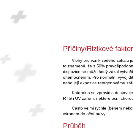
Příčiny/Rizikové fakto
Vlohy pro vznik šedého zákalu 
to znamená, že s 50% pravděpodobnos
dispozice se může šedý zákal vytvořit
onemocněním. Pro normální vývoj dít
nebo její expozice rentgenovému záře
Katarakta se zpravidla dostavuje
RTG i UV záření, některé oční choroby
Často velmi rychle (během něko
výronem do oční bulvy.
Průběh