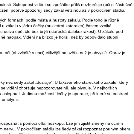
esti. Schopnost vidění se zpočátku příliš nezhoršuje (oči si částečně
ižení poprvé zpozorují šedý zákal většinou až v pokročilém stádiu.
ch formách, podle místa a hustoty zákalu. Podle toho je různě
u zákalu v jádru čočky (nukleární katarakta) časem vzniká
u údivu opět čte bez brýlí (stařecká dalekozrakost). U zákalu pod
ě naopak. Vidění na blízko je horší, než by odpovídalo stupni
oči (obzvláště v noci) citlivější na světlo než je obvyklé. Obraz je
oky než šedý zákal „dozraje“. U takzvaného stařeckého zákalu, který
, se vidění zhoršuje nepozorovatelně, ale plynule. V nejhorších
oslepnutí. Jedinou možností léčby je operace, při které se odstraní
, umělými.
rozpoznat s pomocí oftalmoskopu. Lze jím zjistit změny na očním
vém nervu. V pokročilém stádiu lze šedý zákal rozpoznat pouhým okem.