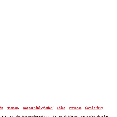
ěh
Následky
Rozpoznání/Vyšetření
Léčba
Prevence
Časté otázky
čky, při kterém postupně dochází ke ztrátě její průzračnosti a ke