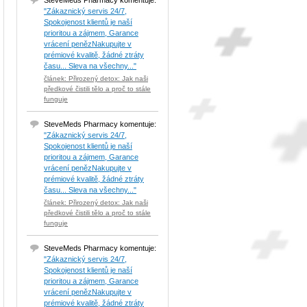
SteveMeds Pharmacy komentuje:
"Zákaznický servis 24/7,
Spokojenost klientů je naší
prioritou a zájmem, Garance
vrácení penězNakupujte v
prémiové kvalitě, žádné ztráty
času... Sleva na všechny..."
článek: Přirozený detox: Jak naši
předkové čistili tělo a proč to stále
funguje
SteveMeds Pharmacy komentuje:
"Zákaznický servis 24/7,
Spokojenost klientů je naší
prioritou a zájmem, Garance
vrácení penězNakupujte v
prémiové kvalitě, žádné ztráty
času... Sleva na všechny..."
článek: Přirozený detox: Jak naši
předkové čistili tělo a proč to stále
funguje
SteveMeds Pharmacy komentuje:
"Zákaznický servis 24/7,
Spokojenost klientů je naší
prioritou a zájmem, Garance
vrácení penězNakupujte v
prémiové kvalitě, žádné ztráty