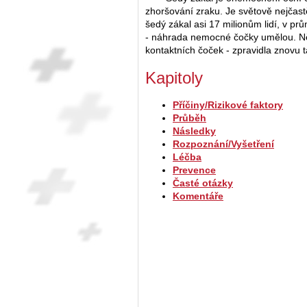
zhoršování zraku. Je světově nejčast
šedý zákal asi 17 milionům lidí, v p
- náhrada nemocné čočky umělou. Něko
kontaktních čoček - zpravidla znovu
Kapitoly
Příčiny/Rizikové faktory
Průběh
Následky
Rozpoznání/Vyšetření
Léčba
Prevence
Časté otázky
Komentáře