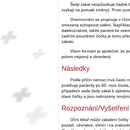
Šedý zákal nezpůsobuje žádné bol
zvykají na pomalé změny). Proto post
Onemocnění se projevuje v různý
omezena schopnost vidění. Například 
dalekozrakost, takže pacient ke svém
zadním pouzdrem čočky je tomu přesn
zákalu.
Všem formám je společné, že jsou 
potom nejasný a zkreslený.
Následky
Podle příčin nemoci trvá často r
postihuje pacienty po 60. roce života
případech vede šedý zákal k úplnému 
staré čočky a jsou nahrazeny novými
Rozpoznání/Vyšetření
Oční lékař může zakalení čočky 
pozadí, cévnatce, sítnici i na zrako