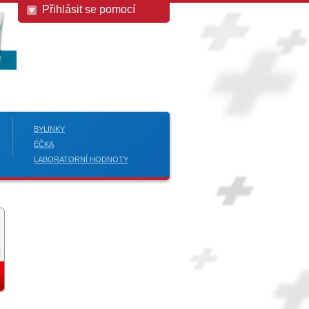
Přihlásit se pomocí
BYLINKY
ÉČKA
LABORATORNÍ HODNOTY