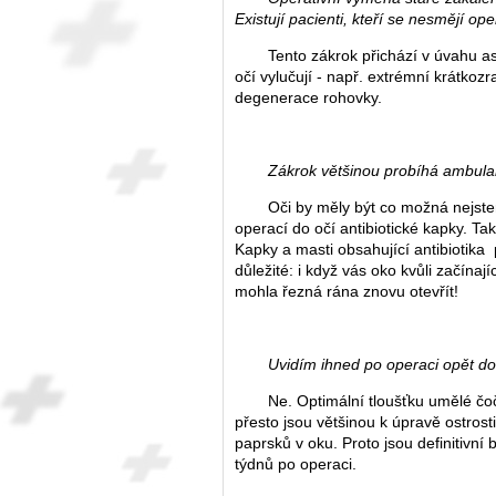
Existují pacienti, kteří se nesmějí op
Tento zákrok přichází v úvahu a
očí vylučují - např. extrémní krátko
degenerace rohovky.
Zákrok většinou probíhá ambula
Oči by měly být co možná nejsteri
operací do očí antibiotické kapky. Ta
Kapky a masti obsahující antibiotika
důležité: i když vás oko kvůli začín
mohla řezná rána znovu otevřít!
Uvidím ihned po operaci opět d
Ne. Optimální tloušťku umělé čo
přesto jsou většinou k úpravě ostrost
paprsků v oku. Proto jsou definitivní
týdnů po operaci.