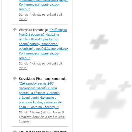
Konkurenceschopné sazby•
Rych..."
článek: Proč vás po cvičení bolí
svaly?
Westlake komentuje:
"Potřebujete
finanční podporu? Nabízíme
rychlé a flexibilní půjčky pro
osobní potřeby, financování
podnikání a neočekávané výdaje.•
Konkurenceschopné sazby•
Rych..."
článek: Proč vás po cvičení bolí
svaly?
SteveMeds Pharmacy komentuje:
"Zákaznický servis 24/7,
Spokojenost klientů je naší
prioritou a zájmem, Garance
vrácení penězNakupujte v
prémiové kvalitě, žádné ztráty
času... Sleva na všechny..."
článek: Přirozený detox: Jak naši
předkové čistili tělo a proč to stále
funguje