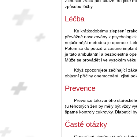
Zkouška zraku pak ukáže, do jaké m
způsobu léčby.
Léčba
Ke krátkodobému zlepšení zrakov
převážně nasazovány z psychologickýc
nejúčinnější metodou je operace. Léka
Potom se do pouzdra zasune implantát
je tato ambulantní a bezbolestná ope
Může se provádět i ve vysokém věku
Když zpozorujete začínající zák
objasní příčiny onemocnění, zjistí p
Prevence
Prevence takzvaného stařeckého
(u těhotných žen by měly být vždy vy
špatné kontroly cukrovky. Diabetici b
Časté otázky
Operativní výměna staré zakalen