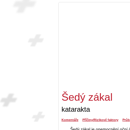
Šedý zákal
katarakta
Komentáře
Příčiny/Rizikové faktory
Průb
Šedý zákal je onemocnění oční čo