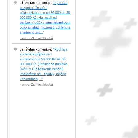
Jiří Štefan komentuje:
"Rychlá a
bezpečná finanční
půjčka.Nabízíme od 60 000 do 30
000 000 Kč. Na rozdíl od
bankovní půjčky vám nebankovní
půjčka nabízí možnost rychlého a
snadného zís..."
nemoc: Ztuhlost kloubů
Jiří Štefan komentuje:
"Rychlá a
spolehlivá půjčka pro
zaměstnance 50 000 Kč až 30
000 000 Kč.(Jedinečná nabídka
úvěru v ČR bezkonkurenční)
Postaráme se - splátky, půjčky,
konsolidace,..."
nemoc: Ztuhlost kloubů