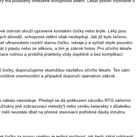
íry má postižený omezené schopnosti vidění. Lékař potom rozhodne o
é ostrosti slouží upravené kontaktní čočky nebo brýle. Léky jsou
h důvodů, schopnost vidění však nezlepšují. Jak již bylo řečeno,
ř ultrazvukem rozdrtí starou čočku, odsaje ji a vyčistí zbylé pouzdro.
 z plastu nebo ze silikonu, a tím je zákrok hotov. Pro očního lékaře
race rutinou a probíhá prakticky vždy úspěšně a bez komplikací.
.
al čočky, doporučujeme okamžitou návštěvu očního lékaře. Ten vám
okročilost onemocnění a případně doporučí operativní zákrok.
 zákalu neexistuje. Předejít se dá poškození zárodku RTG zářením
užívány jiné zobrazovací metody!) nebo vzniku katarakty v důsledku
y měli neustále dbát na přesné stanovení potřebné dávky inzulinu.
é čočky za novou umělou je jediná možnost, jak šedý zákal odstranit.