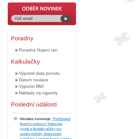
Poradny
Poradna Hojení ran
Kalkulačky
Výpočet data porodu
Datum ovulace
Výpočet BMI
Náklady na cigarety
Poslední události
Westlake komentuje:
"Potřebujete
finanční podporu? Nabízíme
rychlé a flexibilní půjčky pro
osobní potřeby, financování
podnikání a neočekávané výdaje.•