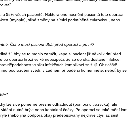
erovat?
si u 95% všech pacientů. Některá onemocnění pacientů tuto operaci
zrakost (myopie), silné změny na sítnici podmíněné cukrovkou, nebo
ntně. Čeho musí pacient dbát před operací a po ní?
lnější. Aby se to mohlo zaručit, kape si pacient již několik dní před
ké po operaci hrozí velké nebezpečí, že se do oka dostane infekce.
pravděpodobnost vzniku infekčních komplikací snižují. Obzvláště
ajícímu podráždění svědí, v žadném případě si ho nemněte, neboť by se
obře?
čky lze sice poměrně přesně odhadnout (pomocí ultrazvuku), ale
i vidění nutné brýle nebo kontaktní čočky. Po operaci se také mění lom
 brýle (nebo jiná podpora oka) předepisovány nejdříve čtyři až šest