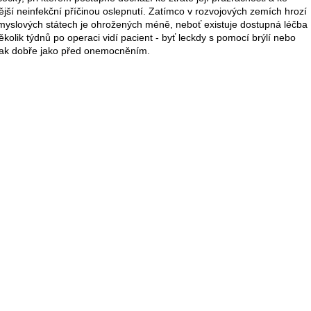
ější neinfekční příčinou oslepnutí. Zatímco v rozvojových zemích hrozí
růmyslových státech je ohrožených méně, neboť existuje dostupná léčba
lik týdnů po operaci vidí pacient - byť leckdy s pomocí brýlí nebo
 tak dobře jako před onemocněním.