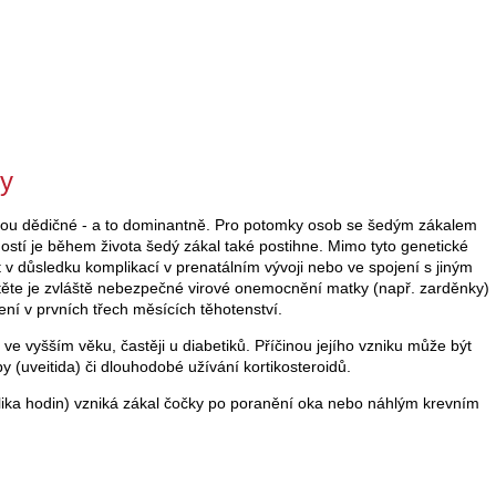
ry
jsou dědičné - a to dominantně. Pro potomky osob se šedým zákalem
tí je během života šedý zákal také postihne. Mimo tyto genetické
 v důsledku komplikací v prenatálním vývoji nebo ve spojení s jiným
ěte je zvláště nebezpečné virové onemocnění matky (např. zarděnky)
ní v prvních třech měsících těhotenství.
 ve vyšším věku, častěji u diabetiků. Příčinou jejího vzniku může být
 (uveitida) či dlouhodobé užívání kortikosteroidů.
lika hodin) vzniká zákal čočky po poranění oka nebo náhlým krevním