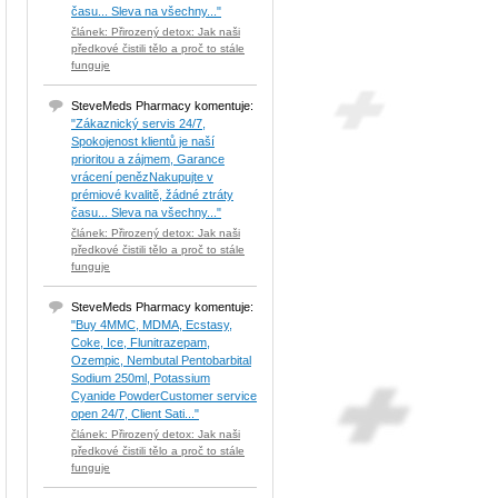
času... Sleva na všechny..."
článek: Přirozený detox: Jak naši
předkové čistili tělo a proč to stále
funguje
SteveMeds Pharmacy komentuje:
"Zákaznický servis 24/7,
Spokojenost klientů je naší
prioritou a zájmem, Garance
vrácení penězNakupujte v
prémiové kvalitě, žádné ztráty
času... Sleva na všechny..."
článek: Přirozený detox: Jak naši
předkové čistili tělo a proč to stále
funguje
SteveMeds Pharmacy komentuje:
"Buy 4MMC, MDMA, Ecstasy,
Coke, Ice, Flunitrazepam,
Ozempic, Nembutal Pentobarbital
Sodium 250ml, Potassium
Cyanide PowderCustomer service
open 24/7, Client Sati..."
článek: Přirozený detox: Jak naši
předkové čistili tělo a proč to stále
funguje