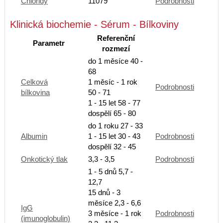
Chloridy
11079
Podrobnosti
Klinická biochemie - Sérum - Bílkoviny
Referenční
Parametr
rozmezí
do 1 měsíce 40 -
68
Celková
1 měsíc - 1 rok
Podrobnosti
bílkovina
50 - 71
1 - 15 let 58 - 77
dospělí 65 - 80
do 1 roku 27 - 33
Albumin
1 - 15 let 30 - 43
Podrobnosti
dospělí 32 - 45
Onkotický tlak
3,3 - 3,5
Podrobnosti
1 - 5 dnů 5,7 -
12,7
15 dnů - 3
měsíce 2,3 - 6,6
IgG
3 měsíce - 1 rok
Podrobnosti
(imunoglobulin)