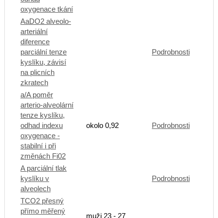
oxygenace tkání
AaDO2 alveolo-
arteriální
diference
parciální tenze
Podrobnosti
kyslíku, závisí
na plicních
zkratech
a/A poměr
arterio-alveolární
tenze kyslíku,
odhad indexu
okolo 0,92
Podrobnosti
oxygenace -
stabilní i při
změnách Fi02
A parciální tlak
kyslíku v
Podrobnosti
alveolech
TCO2 přesný
přímo měřený
muži 23 - 27