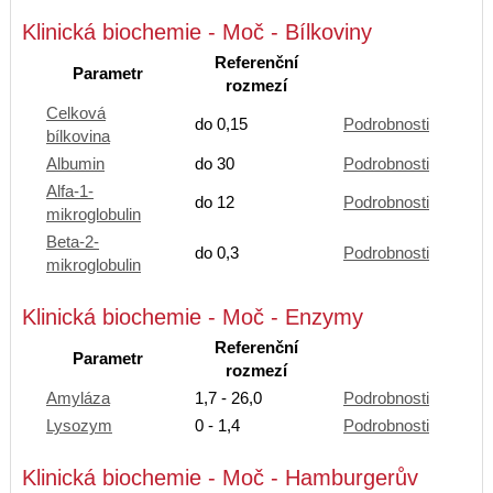
Klinická biochemie - Moč - Bílkoviny
Referenční
Parametr
rozmezí
Celková
do 0,15
Podrobnosti
bílkovina
Albumin
do 30
Podrobnosti
Alfa-1-
do 12
Podrobnosti
mikroglobulin
Beta-2-
do 0,3
Podrobnosti
mikroglobulin
Klinická biochemie - Moč - Enzymy
Referenční
Parametr
rozmezí
Amyláza
1,7 - 26,0
Podrobnosti
Lysozym
0 - 1,4
Podrobnosti
Klinická biochemie - Moč - Hamburgerův