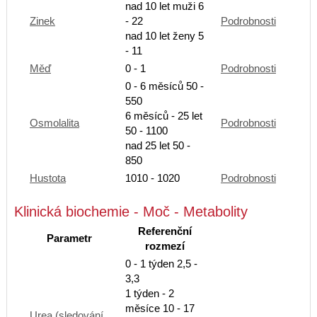
nad 10 let muži 6
Zinek
- 22
Podrobnosti
nad 10 let ženy 5
- 11
Měď
0 - 1
Podrobnosti
0 - 6 měsíců 50 -
550
6 měsíců - 25 let
Osmolalita
Podrobnosti
50 - 1100
nad 25 let 50 -
850
Hustota
1010 - 1020
Podrobnosti
Klinická biochemie - Moč - Metabolity
Referenční
Parametr
rozmezí
0 - 1 týden 2,5 -
3,3
1 týden - 2
měsíce 10 - 17
Urea (sledování