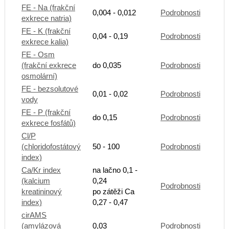
FE - Na (frakční
0,004 - 0,012
Podrobnosti
exkrece natria)
FE - K (frakční
0,04 - 0,19
Podrobnosti
exkrece kalia)
FE - Osm
(frakční exkrece
do 0,035
Podrobnosti
osmolární)
FE - bezsolutové
0,01 - 0,02
Podrobnosti
vody
FE - P (frakční
do 0,15
Podrobnosti
exkrece fosfátů)
Cl/P
(chloridofostátový
50 - 100
Podrobnosti
index)
Ca/Kr index
na lačno 0,1 -
(kalcium
0,24
Podrobnosti
kreatininový
po zátěži Ca
index)
0,27 - 0,47
cirAMS
(amylázová
0,03
Podrobnosti