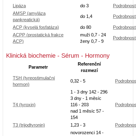
Lipáza
do 3
Podrobnost
AMSP (amyláza
do 1,4
Podrobnost
pankreatická)
ACP (kyselá fosfatáza)
do 80
Podrobnost
ACPP (prostatická frakce
muži 0,7 - 24
Podrobnost
ACP)
ženy 0,7 - 9
Klinická biochemie - Sérum - Hormony
Referenční
Parametr
rozmezí
TSH (tyreostimulační
0,32 - 5
Podrobnos
hormon)
1 - 3 dny 142 - 296
3 dny - 1 měsíc
T4 (tyroxin)
116 - 203
Podrobnos
nad 1 měsíc 57 -
154
T3 (trijodtyronin)
1,23 - 3
Podrobnos
novorozenci 14 -