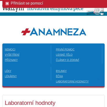
Přihlásit se pomocí
NEMOCI
PRVNÍ POMOC
VYŠETŘENÍ
LIDSKÉ TĚLO
PŘÍZNAKY
ČLÁNKY O ZDRAVÍ
LÉKY
BYLINKY
LÉKÁRNY
ÉČKA
LABORATORNÍ HODNOTY
Laboratorní hodnoty