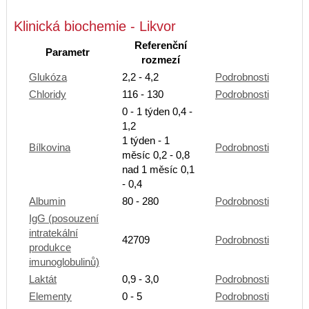
Klinická biochemie - Likvor
Referenční
Parametr
rozmezí
Glukóza
2,2 - 4,2
Podrobnosti
Chloridy
116 - 130
Podrobnosti
0 - 1 týden 0,4 -
1,2
1 týden - 1
Bílkovina
Podrobnosti
měsíc 0,2 - 0,8
nad 1 měsíc 0,1
- 0,4
Albumin
80 - 280
Podrobnosti
IgG (posouzení
intratekální
42709
Podrobnosti
produkce
imunoglobulinů)
Laktát
0,9 - 3,0
Podrobnosti
Elementy
0 - 5
Podrobnosti