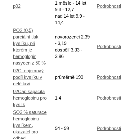
1 měsíc - 14 let
p02
Podrobnosti
9,3 - 12,7
nad 14 let 9,9 -
14,4
PO2 (0,5)
parciální tlak
novorozenci 2,39
kyslíku, při
- 3,19
Podrobnosti
kterém je
dospělí 3,33 -
hemoglogin
3,86
nasycen z 50 %
02Ct objemový
podíl kyslíku v
průměrně 190
Podrobnosti
celé krvi
02Cap kapacita
hemoglobinu pro
1,4
Podrobnosti
kyslík
SO2 % saturace
hemoglobinu
kyslíkem,
94 - 99
Podrobnosti
ukazatel pro
odhad