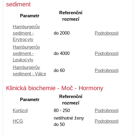
sediment
Referenční
Parametr
rozmezí
Hamburgerův
sediment -
do 2000
Podrobnosti
Erytrocyty
Hamburgerův
sediment -
do 4000
Podrobnosti
Leukocyty
Hamburgerův
do 60
Podrobnosti
sediment - Válce
Klinická biochemie - Moč - Hormony
Referenční
Parametr
rozmezí
Kortizol
80 - 250
Podrobnosti
netěhotné ženy
HCG
Podrobnosti
do 50