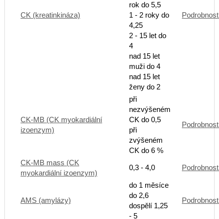
rok do 5,5
CK (kreatinkináza)
1 - 2 roky do
Podrobnost
4,25
2 - 15 let do
4
nad 15 let
muži do 4
nad 15 let
ženy do 2
při
nezvýšeném
CK-MB (CK myokardiální
CK do 0,5
Podrobnost
izoenzym)
při
zvýšeném
CK do 6 %
CK-MB mass (CK
0,3 - 4,0
Podrobnost
myokardiální izoenzym)
do 1 měsíce
do 2,6
AMS (amylázy)
Podrobnost
dospělí 1,25
- 5