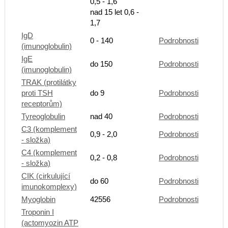
0,5 - 1,6
nad 15 let 0,6 -
1,7
IgD
0 - 140
Podrobnosti
(imunoglobulin)
IgE
do 150
Podrobnosti
(imunoglobulin)
TRAK (protilátky
proti TSH
do 9
Podrobnosti
receptorům)
Tyreoglobulin
nad 40
Podrobnosti
C3 (komplement
0,9 - 2,0
Podrobnosti
- složka)
C4 (komplement
0,2 - 0,8
Podrobnosti
- složka)
CIK (cirkulující
do 60
Podrobnosti
imunokomplexy)
Myoglobin
42556
Podrobnosti
Troponin I
(actomyozin ATP