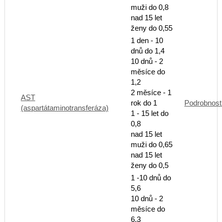
muži do 0,8
nad 15 let
ženy do 0,55
1 den - 10
dnů do 1,4
10 dnů - 2
měsíce do
1,2
2 měsíce - 1
AST
rok do 1
Podrobnost
(aspartátaminotransferáza)
1 - 15 let do
0,8
nad 15 let
muži do 0,65
nad 15 let
ženy do 0,5
1 -10 dnů do
5,6
10 dnů - 2
měsíce do
6,3