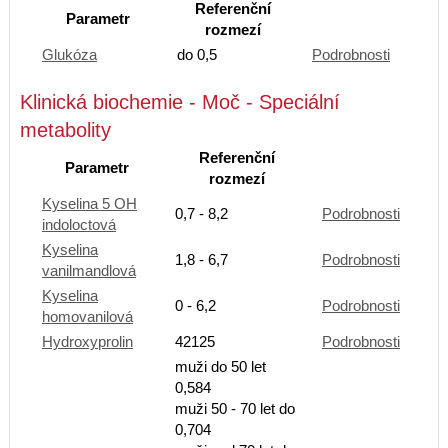
Referenční
Parametr
rozmezí
Glukóza
do 0,5
Podrobnosti
Klinická biochemie - Moč - Speciální
metabolity
Referenční
Parametr
rozmezí
Kyselina 5 OH
0,7 - 8,2
Podrobnosti
indoloctová
Kyselina
1,8 - 6,7
Podrobnosti
vanilmandlová
Kyselina
0 - 6,2
Podrobnosti
homovanilová
Hydroxyprolin
42125
Podrobnosti
muži do 50 let
0,584
muži 50 - 70 let do
0,704