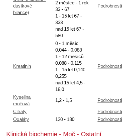
2 měsíce - 1 rok
dusíkové
Podrobnosti
33 - 67
bilance)
1 - 15 let 67 -
333
nad 15 let 67 -
580
0 - 1 měsíc
0,044 - 0,088
1 - 12 měsíců
0,088 - 0,115
Kreatinin
Podrobnosti
1 - 15 let 0,140 -
0,255
nad 15 let 4,5 -
18,0
Kyselina
1,2 - 1,5
Podrobnosti
močová
Citráty
Podrobnosti
Oxaláty
120 - 180
Podrobnosti
Klinická biochemie - Moč - Ostatní