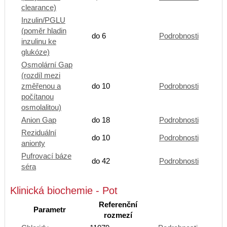
clearance)
Inzulin/PGLU
(poměr hladin
do 6
Podrobnosti
inzulinu ke
glukóze)
Osmolární Gap
(rozdíl mezi
změřenou a
do 10
Podrobnosti
počítanou
osmolalitou)
Anion Gap
do 18
Podrobnosti
Reziduální
do 10
Podrobnosti
anionty
Pufrovací báze
do 42
Podrobnosti
séra
Klinická biochemie - Pot
Referenční
Parametr
rozmezí