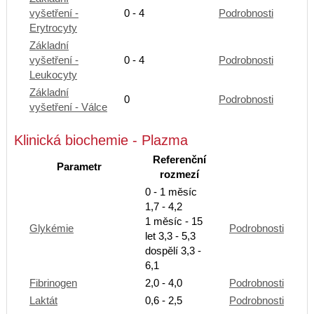
vyšetření -
0 - 4
Podrobnosti
Erytrocyty
Základní
vyšetření -
0 - 4
Podrobnosti
Leukocyty
Základní
0
Podrobnosti
vyšetření - Válce
Klinická biochemie - Plazma
Referenční
Parametr
rozmezí
0 - 1 měsíc
1,7 - 4,2
1 měsíc - 15
Glykémie
Podrobnosti
let 3,3 - 5,3
dospělí 3,3 -
6,1
Fibrinogen
2,0 - 4,0
Podrobnosti
Laktát
0,6 - 2,5
Podrobnosti