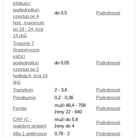
inhibující
podjednotka),
do 0,5
Podrobnosti
vzestup po 4
hod., maximum
po 18 - 24, trvá
14 dnů
Troponin T
(tropomyozin
vážící
podjednotka)
do 0,05
Podrobnosti
vzestup po 2
hodinách, trvá 14
dnů
Transferin
2 - 3,6
Podrobnosti
Prealbumin
0,2 - 0,36
Podrobnosti
muži 48,4 - 708
Ferritin
Podrobnosti
ženy 22 - 640
CRP (C -
muži do 5,8
Podrobnosti
reaktivní protein)
ženy do 4
Alfa-1-antitrypsin
0,78 - 2
Podrobnosti