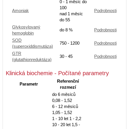
0 - 1 měsíc do
100
Amoniak
Podrobnosti
nad 1 měsíc
do 55
Glykosylovaný
do 8 %
Podrobnosti
hemoglobin
SOD
750 - 1200
Podrobnosti
(superoxiddismutáza)
GTR
30 - 45
Podrobnosti
(glutathionreduktáza)
Klinická biochemie - Počítané parametry
Referenční
Parametr
rozmezí
do 6 měsíců
0,08 - 1,52
6 - 12 měsíců
1,05 - 1,52
1 - 10 let 1 - 2,2
10 - 20 let 1,5 -