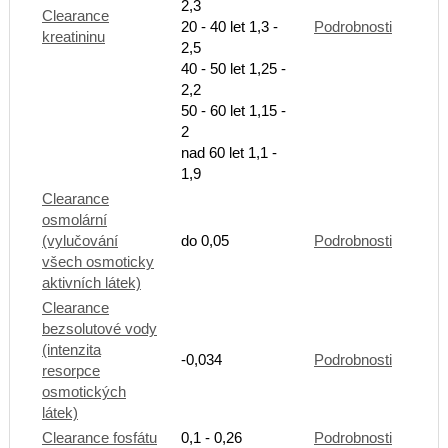
2,3
Clearance
20 - 40 let 1,3 -
Podrobnosti
kreatininu
2,5
40 - 50 let 1,25 -
2,2
50 - 60 let 1,15 -
2
nad 60 let 1,1 -
1,9
Clearance
osmolární
(vylučování
do 0,05
Podrobnosti
všech osmoticky
aktivních látek)
Clearance
bezsolutové vody
(intenzita
-0,034
Podrobnosti
resorpce
osmotických
látek)
Clearance fosfátu
0,1 - 0,26
Podrobnosti