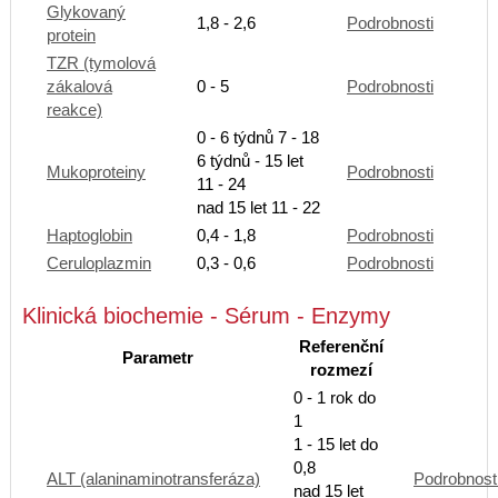
Glykovaný
1,8 - 2,6
Podrobnosti
protein
TZR (tymolová
zákalová
0 - 5
Podrobnosti
reakce)
0 - 6 týdnů 7 - 18
6 týdnů - 15 let
Mukoproteiny
Podrobnosti
11 - 24
nad 15 let 11 - 22
Haptoglobin
0,4 - 1,8
Podrobnosti
Ceruloplazmin
0,3 - 0,6
Podrobnosti
Klinická biochemie - Sérum - Enzymy
Referenční
Parametr
rozmezí
0 - 1 rok do
1
1 - 15 let do
0,8
ALT (alaninaminotransferáza)
Podrobnost
nad 15 let