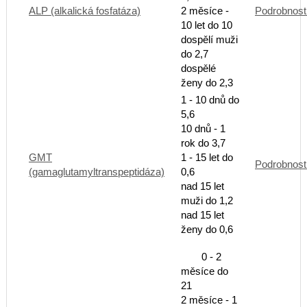
ALP (alkalická fosfatáza)
2 měsíce -
Podrobnost
10 let do 10
dospělí muži
do 2,7
dospělé
ženy do 2,3
1 - 10 dnů do
5,6
10 dnů - 1
rok do 3,7
GMT
1 - 15 let do
Podrobnost
(gamaglutamyltranspeptidáza)
0,6
nad 15 let
muži do 1,2
nad 15 let
ženy do 0,6
0 - 2
měsíce do
21
2 měsíce - 1