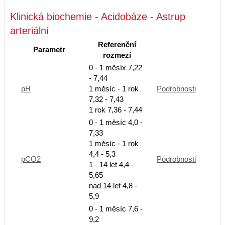
Klinická biochemie - Acidobáze - Astrup
arteriální
Referenční
Parametr
rozmezí
0 - 1 měsíx 7,22
- 7,44
pH
1 měsíc - 1 rok
Podrobnosti
7,32 - 7,43
1 rok 7,36 - 7,44
0 - 1 měsíc 4,0 -
7,33
1 měsíc - 1 rok
4,4 - 5,3
pCO2
Podrobnosti
1 - 14 let 4,4 -
5,65
nad 14 let 4,8 -
5,9
0 - 1 měsíc 7,6 -
9,2