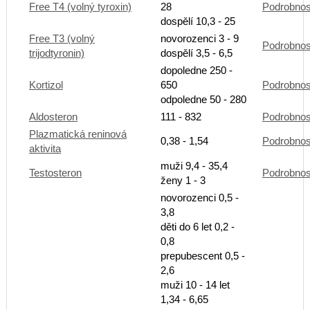
Free T4 (volný tyroxin)
28
Podrobnos
dospělí 10,3 - 25
Free T3 (volný
novorozenci 3 - 9
Podrobnos
trijodtyronin)
dospělí 3,5 - 6,5
dopoledne 250 -
Kortizol
650
Podrobnos
odpoledne 50 - 280
Aldosteron
111 - 832
Podrobnos
Plazmatická reninová
0,38 - 1,54
Podrobnos
aktivita
muži 9,4 - 35,4
Testosteron
Podrobnos
ženy 1 - 3
novorozenci 0,5 -
3,8
děti do 6 let 0,2 -
0,8
prepubescent 0,5 -
2,6
muži 10 - 14 let
1,34 - 6,65