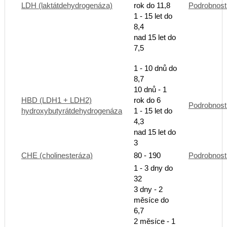
LDH (laktátdehydrogenáza)
rok do 11,8
Podrobnost
1 - 15 let do
8,4
nad 15 let do
7,5
1 - 10 dnů do
8,7
10 dnů - 1
HBD (LDH1 + LDH2)
rok do 6
Podrobnost
hydroxybutyrátdehydrogenáza
1 - 15 let do
4,3
nad 15 let do
3
CHE (cholinesteráza)
80 - 190
Podrobnost
1 - 3 dny do
32
3 dny - 2
měsíce do
6,7
2 měsíce - 1