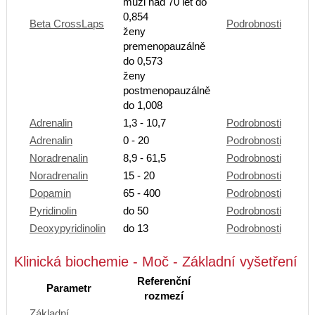
muži nad 70 let do
0,854
Beta CrossLaps
Podrobnosti
ženy
premenopauzálně
do 0,573
ženy
postmenopauzálně
do 1,008
Adrenalin
1,3 - 10,7
Podrobnosti
Adrenalin
0 - 20
Podrobnosti
Noradrenalin
8,9 - 61,5
Podrobnosti
Noradrenalin
15 - 20
Podrobnosti
Dopamin
65 - 400
Podrobnosti
Pyridinolin
do 50
Podrobnosti
Deoxypyridinolin
do 13
Podrobnosti
Klinická biochemie - Moč - Základní vyšetření
Referenční
Parametr
rozmezí
Základní