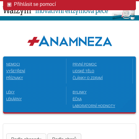
Přihlásit se pomocí
NEMOCI
PRVNÍ POMOC
VYŠETŘENÍ
LIDSKÉ TĚLO
PŘÍZNAKY
ČLÁNKY O ZDRAVÍ
LÉKY
BYLINKY
LÉKÁRNY
ÉČKA
LABORATORNÍ HODNOTY