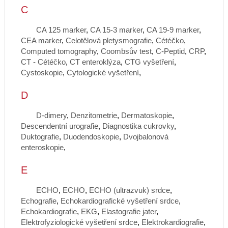
C
CA 125 marker
,
CA 15-3 marker
,
CA 19-9 marker
,
CEA marker
,
Celotělová pletysmografie
,
Cétéčko
,
Computed tomography
,
Coombsův test
,
C-Peptid
,
CRP
,
CT - Cétéčko
,
CT enteroklýza
,
CTG vyšetření
,
Cystoskopie
,
Cytologické vyšetření
,
D
D-dimery
,
Denzitometrie
,
Dermatoskopie
,
Descendentní urografie
,
Diagnostika cukrovky
,
Duktografie
,
Duodendoskopie
,
Dvojbalonová
enteroskopie
,
E
ECHO
,
ECHO
,
ECHO (ultrazvuk) srdce
,
Echografie
,
Echokardiografické vyšetření srdce
,
Echokardiografie
,
EKG
,
Elastografie jater
,
Elektrofyziologické vyšetření srdce
,
Elektrokardiografie
,