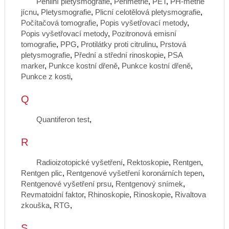
Penilní pletysmografie
,
Perimetrie
,
PET
,
PH-metrie
jícnu
,
Pletysmografie
,
Plicní celotělová pletysmografie
,
Počítačová tomografie
,
Popis vyšetřovací metody
,
Popis vyšetřovací metody
,
Pozitronová emisní
tomografie
,
PPG
,
Protilátky proti citrulinu
,
Prstová
pletysmografie
,
Přední a střední rinoskopie
,
PSA
marker
,
Punkce kostní dřeně
,
Punkce kostní dřeně
,
Punkce z kosti
,
Q
Quantiferon test
,
R
Radioizotopické vyšetření
,
Rektoskopie
,
Rentgen
,
Rentgen plic
,
Rentgenové vyšetření koronárních tepen
,
Rentgenové vyšetření prsu
,
Rentgenový snímek
,
Revmatoidní faktor
,
Rhinoskopie
,
Rinoskopie
,
Rivaltova
zkouška
,
RTG
,
S