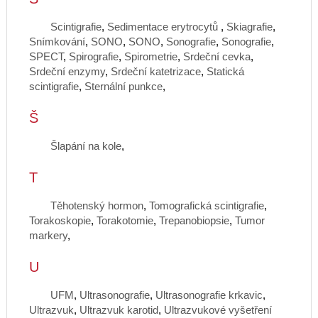
Scintigrafie
,
Sedimentace erytrocytů
,
Skiagrafie
,
Snímkování
,
SONO
,
SONO
,
Sonografie
,
Sonografie
,
SPECT
,
Spirografie
,
Spirometrie
,
Srdeční cevka
,
Srdeční enzymy
,
Srdeční katetrizace
,
Statická
scintigrafie
,
Sternální punkce
,
Š
Šlapání na kole
,
T
Těhotenský hormon
,
Tomografická scintigrafie
,
Torakoskopie
,
Torakotomie
,
Trepanobiopsie
,
Tumor
markery
,
U
UFM
,
Ultrasonografie
,
Ultrasonografie krkavic
,
Ultrazvuk
,
Ultrazvuk karotid
,
Ultrazvukové vyšetření