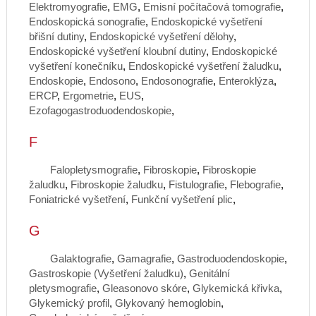
Elektromyografie
,
EMG
,
Emisní počítačová tomografie
,
Endoskopická sonografie
,
Endoskopické vyšetření
břišní dutiny
,
Endoskopické vyšetření dělohy
,
Endoskopické vyšetření kloubní dutiny
,
Endoskopické
vyšetření konečníku
,
Endoskopické vyšetření žaludku
,
Endoskopie
,
Endosono
,
Endosonografie
,
Enteroklýza
,
ERCP
,
Ergometrie
,
EUS
,
Ezofagogastroduodendoskopie
,
F
Falopletysmografie
,
Fibroskopie
,
Fibroskopie
žaludku
,
Fibroskopie žaludku
,
Fistulografie
,
Flebografie
,
Foniatrické vyšetření
,
Funkční vyšetření plic
,
G
Galaktografie
,
Gamagrafie
,
Gastroduodendoskopie
,
Gastroskopie (Vyšetření žaludku)
,
Genitální
pletysmografie
,
Gleasonovo skóre
,
Glykemická křivka
,
Glykemický profil
,
Glykovaný hemoglobin
,