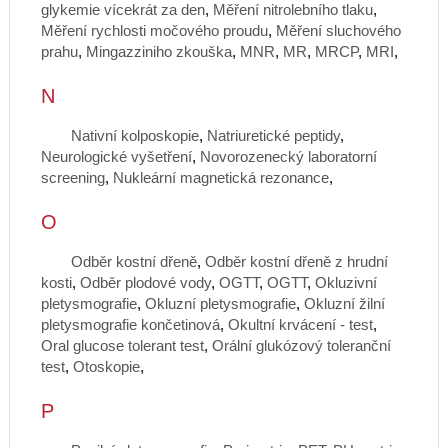
glykemie vícekrát za den
,
Měření nitrolebního tlaku
,
Měření rychlosti močového proudu
,
Měření sluchového
prahu
,
Mingazziniho zkouška
,
MNR
,
MR
,
MRCP
,
MRI
,
N
Nativní kolposkopie
,
Natriuretické peptidy
,
Neurologické vyšetření
,
Novorozenecký laboratorní
screening
,
Nukleární magnetická rezonance
,
O
Odběr kostní dřeně
,
Odběr kostní dřeně z hrudní
kosti
,
Odběr plodové vody
,
OGTT
,
OGTT
,
Okluzivní
pletysmografie
,
Okluzní pletysmografie
,
Okluzní žilní
pletysmografie končetinová
,
Okultní krvácení - test
,
Oral glucose tolerant test
,
Orální glukózový toleranční
test
,
Otoskopie
,
P