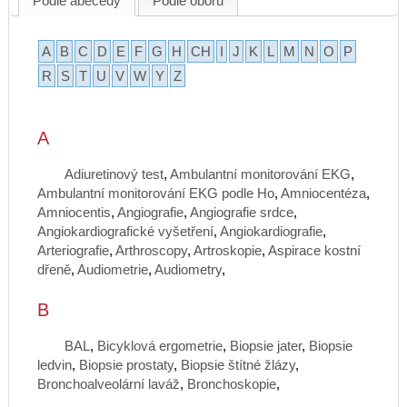
Podle abecedy
Podle oborů
A
B
C
D
E
F
G
H
CH
I
J
K
L
M
N
O
P
R
S
T
U
V
W
Y
Z
A
Adiuretinový test
,
Ambulantní monitorování EKG
,
Ambulantní monitorování EKG podle Ho
,
Amniocentéza
,
Amniocentis
,
Angiografie
,
Angiografie srdce
,
Angiokardiografické vyšetření
,
Angiokardiografie
,
Arteriografie
,
Arthroscopy
,
Artroskopie
,
Aspirace kostní
dřeně
,
Audiometrie
,
Audiometry
,
B
BAL
,
Bicyklová ergometrie
,
Biopsie jater
,
Biopsie
ledvin
,
Biopsie prostaty
,
Biopsie štítné žlázy
,
Bronchoalveolární laváž
,
Bronchoskopie
,