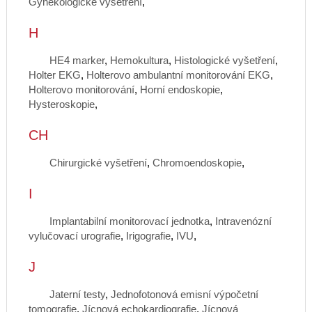
Gynekologické vyšetření
,
H
HE4 marker
,
Hemokultura
,
Histologické vyšetření
,
Holter EKG
,
Holterovo ambulantní monitorování EKG
,
Holterovo monitorování
,
Horní endoskopie
,
Hysteroskopie
,
CH
Chirurgické vyšetření
,
Chromoendoskopie
,
I
Implantabilní monitorovací jednotka
,
Intravenózní
vylučovací urografie
,
Irigografie
,
IVU
,
J
Jaterní testy
,
Jednofotonová emisní výpočetní
tomografie
,
Jícnová echokardiografie
,
Jícnová