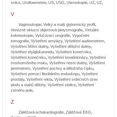
srdce
,
Uroflowmetrie
,
US
,
USG
,
Uteroskopie
,
UZ
,
UZ
,
V
Vaginoskopie
,
Velký a malý glykemický profil
,
Venózně okluzní objemová pletysmografie
,
Virtuální
kolonoskopie
,
Vylučovací urografie
,
Výpočetní
tomografie
,
Vyšetření amylázy
,
Vyšetření audiometrem
,
Vyšetření břišní dutiny
,
Vyšetření děložní dutiny
,
Vyšetření etylglukuronidu
,
Vyšetření konečníku
,
Vyšetření konečníku
,
Vyšetření kreatinkinázy
,
Vyšetření
mozkomíšního moku
,
Vyšetření nosní dutiny
,
Vyšetření
perimetrem
,
Vyšetření pochvy a děložního čípku
,
Vyšetření pomocí flexibilního endoskopu
,
Vyšetření
prostaty
,
Vyšetření rekta
,
Vyšetření srdečních ozev
plodu a stahů dělohy
,
Vyšetření stolice
,
Vyšetření
zorného pole
,
Z
Zátěžová echokardiografie
,
Zátěžové EKG
,