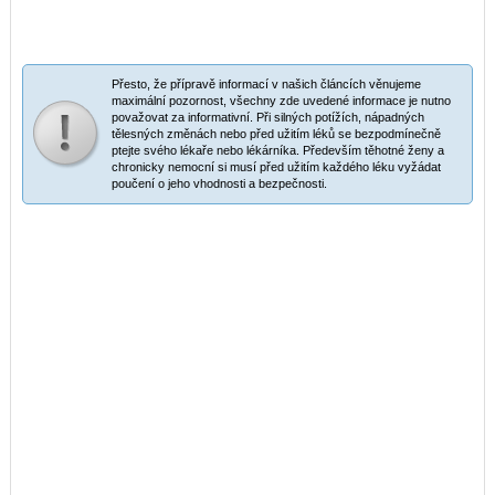
Přesto, že přípravě informací v našich článcích věnujeme
maximální pozornost, všechny zde uvedené informace je nutno
považovat za informativní. Při silných potížích, nápadných
tělesných změnách nebo před užitím léků se bezpodmínečně
ptejte svého lékaře nebo lékárníka. Především těhotné ženy a
chronicky nemocní si musí před užitím každého léku vyžádat
poučení o jeho vhodnosti a bezpečnosti.