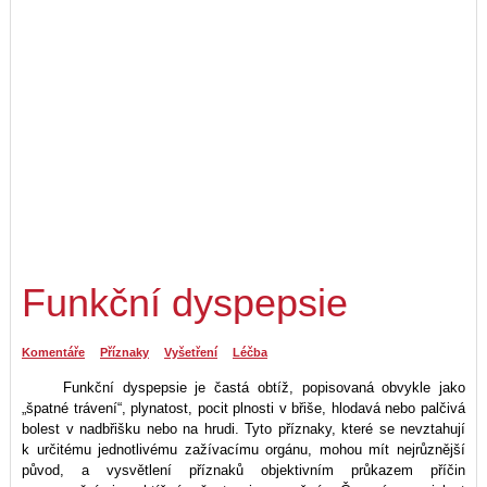
Funkční dyspepsie
Komentáře
Příznaky
Vyšetření
Léčba
Funkční dyspepsie je častá obtíž, popisovaná obvykle jako
„špatné trávení“, plynatost, pocit plnosti v břiše, hlodavá nebo palčivá
bolest v nadbřišku nebo na hrudi. Tyto příznaky, které se nevztahují
k určitému jednotlivému zažívacímu orgánu, mohou mít nejrůznější
původ, a vysvětlení příznaků objektivním průkazem příčin