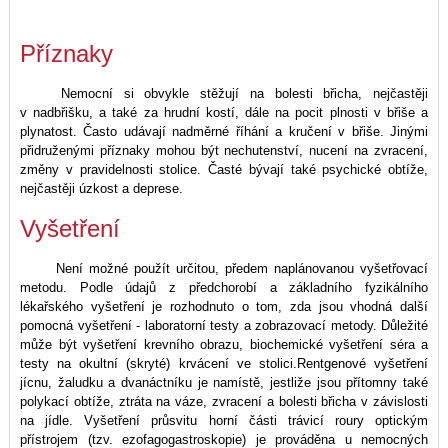
Příznaky
Nemocní si obvykle stěžují na bolesti břicha, nejčastěji
v nadbřišku, a také za hrudní kostí, dále na pocit plnosti v břiše a
plynatost. Často udávají nadměrné říhání a kručení v břiše. Jinými
přidruženými příznaky mohou být nechutenství, nucení na zvracení,
změny v pravidelnosti stolice. Časté bývají také psychické obtíže,
nejčastěji úzkost a deprese.
Vyšetření
Není možné použít určitou, předem naplánovanou vyšetřovací
metodu. Podle údajů z předchorobí a základního fyzikálního
lékařského vyšetření je rozhodnuto o tom, zda jsou vhodná další
pomocná vyšetření - laboratorní testy a zobrazovací metody. Důležité
může být vyšetření krevního obrazu, biochemické vyšetření séra a
testy na okultní (skryté) krvácení ve stolici.Rentgenové vyšetření
jícnu, žaludku a dvanáctníku je namístě, jestliže jsou přítomny také
polykací obtíže, ztráta na váze, zvracení a bolesti břicha v závislosti
na jídle. Vyšetření průsvitu horní části trávicí roury optickým
přístrojem (tzv. ezofagogastroskopie) je prováděna u nemocných