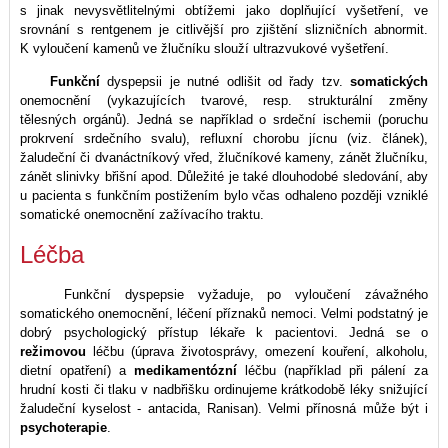
s jinak nevysvětlitelnými obtížemi jako doplňující vyšetření, ve
srovnání s rentgenem je citlivější pro zjištění slizničních abnormit.
K vyloučení kamenů ve žlučníku slouží ultrazvukové vyšetření.
Funkční
dyspepsii je nutné odlišit od řady tzv.
somatických
onemocnění (vykazujících tvarové, resp. strukturální změny
tělesných orgánů). Jedná se například o srdeční ischemii (poruchu
prokrvení srdečního svalu), refluxní chorobu jícnu (viz. článek),
žaludeční či dvanáctníkový vřed, žlučníkové kameny, zánět žlučníku,
zánět slinivky břišní apod. Důležité je také dlouhodobé sledování, aby
u pacienta s funkčním postižením bylo včas odhaleno později vzniklé
somatické onemocnění zažívacího traktu.
Léčba
Funkční dyspepsie vyžaduje, po vyloučení závažného
somatického onemocnění, léčení příznaků nemoci. Velmi podstatný je
dobrý psychologický přístup lékaře k pacientovi. Jedná se o
režimovou
léčbu (úprava životosprávy, omezení kouření, alkoholu,
dietní opatření) a
medikamentózní
léčbu (například při pálení za
hrudní kosti či tlaku v nadbřišku ordinujeme krátkodobě léky snižující
žaludeční kyselost - antacida, Ranisan). Velmi přínosná může být i
psychoterapie
.