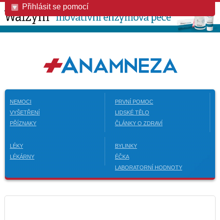
Přihlásit se pomocí
NEMOCI
PRVNÍ POMOC
VYŠETŘENÍ
LIDSKÉ TĚLO
PŘÍZNAKY
ČLÁNKY O ZDRAVÍ
LÉKY
BYLINKY
LÉKÁRNY
ÉČKA
LABORATORNÍ HODNOTY