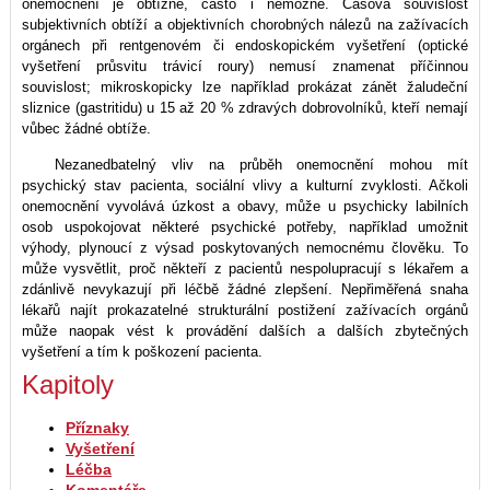
onemocnění je obtížné, často i nemožné. Časová souvislost
subjektivních obtíží a objektivních chorobných nálezů na zažívacích
orgánech při rentgenovém či endoskopickém vyšetření (optické
vyšetření průsvitu trávicí roury) nemusí znamenat příčinnou
souvislost; mikroskopicky lze například prokázat zánět žaludeční
sliznice (gastritidu) u 15 až 20 % zdravých dobrovolníků, kteří nemají
vůbec žádné obtíže.
Nezanedbatelný vliv na průběh onemocnění mohou mít
psychický stav pacienta, sociální vlivy a kulturní zvyklosti. Ačkoli
onemocnění vyvolává úzkost a obavy, může u psychicky labilních
osob uspokojovat některé psychické potřeby, například umožnit
výhody, plynoucí z výsad poskytovaných nemocnému člověku. To
může vysvětlit, proč někteří z pacientů nespolupracují s lékařem a
zdánlivě nevykazují při léčbě žádné zlepšení. Nepřiměřená snaha
lékařů najít prokazatelné strukturální postižení zažívacích orgánů
může naopak vést k provádění dalších a dalších zbytečných
vyšetření a tím k poškození pacienta.
Kapitoly
Příznaky
Vyšetření
Léčba