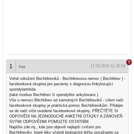
9
1
17.03.2016 11:35:54
Petr
Volné sdružení Bechtěreviků - Bechtěrevova nemoc ( Bechtěrev ) -
facebooková skupina pro pacienty s diagnozou Ankylozující
spondylartritida
(také morbus Bechtěrev či spondylitis ankylosans ).
Vše o nemoci Běchtěrev od samotných Bechtěreviků - cílem naší
facebookové skupiny je praktická pomoc Bechtěrevikům. Přidejte
se do naší níže uvedené facebookové skupiny, PŘEČTĚTE SI
ODPOVĚDI NA JEDNODUCHÉ ANKETNÍ OTÁZKY A ZÁROVEŇ
SVÝMI ODPOVĚDMI POMOZTE OSTATNÍM.
Napište zde mj., kde jste objevili nejlepší cvičení pro
Bechtěreviky, které léky včetně biologické léčby považujete za