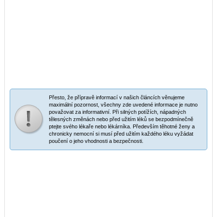
Přesto, že přípravě informací v našich článcích věnujeme
maximální pozornost, všechny zde uvedené informace je nutno
považovat za informativní. Při silných potížích, nápadných
tělesných změnách nebo před užitím léků se bezpodmínečně
ptejte svého lékaře nebo lékárníka. Především těhotné ženy a
chronicky nemocní si musí před užitím každého léku vyžádat
poučení o jeho vhodnosti a bezpečnosti.