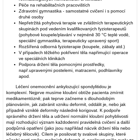
Péče na rehabilitačních pracovištích
Zdravotní gymnastika - samostatné cvičení i s pomocí
druhé osoby
Nepřetržitá pohybová terapie ve zvláštních terapeutických
skupinách pod vedením kvalifikovaných fyzioterapeutů
(pohybové koupele/plavání v nejméně 30 °C teplé vodě,
speciální gymnastika, terapeuticky upravený sport)
Rozšířená odborná fyzioterapie (koupele, zábaly atd.)
V případech těžkého pokřivení těla napřimující operace
ve speciálních klinikách
Podpora držení těla pomocnými prostředky,
např.upravenými postelemi, matracemi, podhlavníky
apod.
Léčení onemocnění ankylozující spondylitidou je
komplexní. Nejprve musíme kloubní obtíže pacienta zmírnit
medikamentózně; pak teprve začneme s dlouhodobým
plánováním, jak zabránit vzniku deformit, oddálit je, nebo jak
případně vzniklé deformity následně korigovat. K podpoře
správného držení těla a udržení normální kloubní pohyblivosti
mají rozhodující význam každodenní pravidelná cvičení a další
podpůrná opatření (jako jsou například nácvik držení těla nebo
léčebný tělocvik). Cílem je posilovat ty svalové skupiny, které