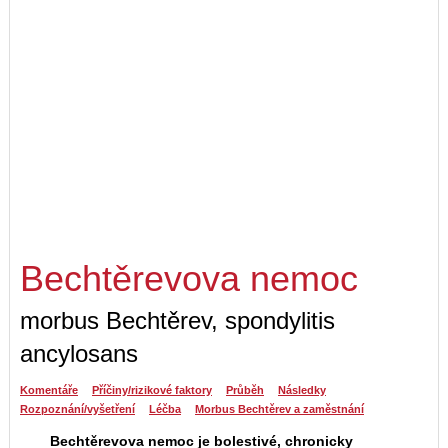
Bechtěrevova nemoc
morbus Bechtěrev, spondylitis
ancylosans
Komentáře
Příčiny/rizikové faktory
Průběh
Následky
Rozpoznání/vyšetření
Léčba
Morbus Bechtěrev a zaměstnání
Bechtěrevova nemoc je bolestivé, chronicky