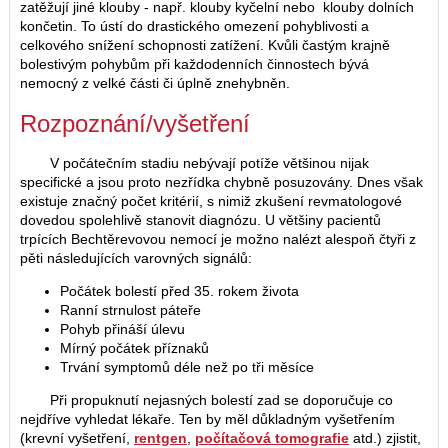
zatěžují jiné klouby - např. klouby kyčelní nebo klouby dolních
končetin. To ústí do drastického omezení pohyblivosti a
celkového snížení schopnosti zatížení. Kvůli častým krajně
bolestivým pohybům při každodenních činnostech bývá
nemocný z velké části či úplně znehybněn.
Rozpoznání/vyšetření
V počátečním stadiu nebývají potíže většinou nijak
specifické a jsou proto nezřídka chybně posuzovány. Dnes však
existuje značný počet kritérií, s nimiž zkušení revmatologové
dovedou spolehlivě stanovit diagnózu. U většiny pacientů
trpících Bechtěrevovou nemocí je možno nalézt alespoň čtyři z
pěti následujících varovných signálů:
Počátek bolestí před 35. rokem života
Ranní strnulost páteře
Pohyb přináší úlevu
Mírný počátek příznaků
Trvání symptomů déle než po tři měsíce
Při propuknutí nejasných bolestí zad se doporučuje co
nejdříve vyhledat lékaře. Ten by měl důkladným vyšetřením
(krevní vyšetření,
rentgen
,
počítačová tomografie
atd.) zjistit,