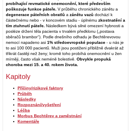
probíhající revmatické onemocnění, které především
poškozuje funkce páteře.
V průběhu chronického zánětu a
degenerace páteřních obratlů
a
zánětu vazů
dochází k
částečnému nebo - v koncovém stadiu - úplnému
zkostnatění a
tím ztuhnutí páteře.
Následkem bývá silné omezení hybnosti a
posléze držení těla pacienta v trvalém předklonu („postava
sběračů brambor“). Podle dnešního odhadu je Bechtěrevovou
nemocí napadeno asi
1% středoevropské populace
- u nás je
to asi 100 000 pacientů. Muži jsou postiženi přibližně dvakrát až
třikrát častěji než ženy; kromě toho probíhá onemocnění u žen
mírněji, často však neméně bolestivě.
Obvykle propuká
choroba mezi 15. a 40. rokem života.
Kapitoly
Příčiny/rizikové faktory
Průběh
Následky
Rozpoznání/vyšetření
Léčba
Morbus Bechtěrev a zaměstnání
Komentáře