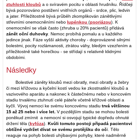
ztuhlosti kloubů
a o svíravém pocitu v oblasti hrudníku. Řídčeji
bývá pozorováno postižení vnitřních orgánů - srdce, plic, ledvin
a jater. Příležitostně bývá průběh zkomplikován zánětlivými
střevními onemocněními nebo
lupénkou
(
psoriázou
). K
onemocnění se však často (zhruba u 20% pacientů) přidává
zánět oční duhovky
. Nemoc probíhá pomalu a u každého
jedince jinak. Fáze vyšší aktivity choroby - doprovázené silnými
bolestmi, pocity rozlámanosti, ztrátou váhy, bledým vzezřením a
příležitostně také horečkou - se střídají s relativně klidnými
obdobími.
Následky
Bolestivé záněty kloubů mezi obratly, mezi obratly a žebry
či mezi křížovou a kyčelní kostí vedou ke zkostnatění kloubů a
vazivového aparátu a nakonec k částečnému nebo v koncovém
stadiu trvalému ztuhnutí celé páteře včetně křížové oblasti a
kyčlí. Vývoj nemoci ke svému koncovému stadiu
trvá většinou
15 až 25 nebo i více let.
V pozdějším stadiu se mohou bolesti
poněkud zmírnit a nemocní si osvojují typické dopředu ohnuté
držení těla (
kyfóza
).
Kvůli tomuto postoji připadá pacientovi
obtížné vydržet dívat se svému protějšku do oč
í. Tělo
reaguje na pohyb bolesti uhýbavými pohyby, které nadměrně