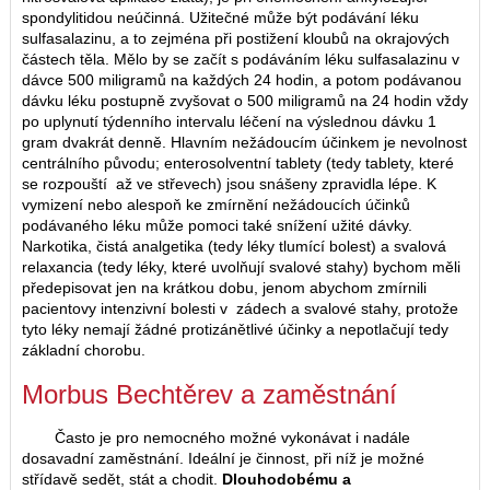
spondylitidou neúčinná. Užitečné může být podávání léku
sulfasalazinu, a to zejména při postižení kloubů na okrajových
částech těla. Mělo by se začít s podáváním léku sulfasalazinu v
dávce 500 miligramů na každých 24 hodin, a potom podávanou
dávku léku postupně zvyšovat o 500 miligramů na 24 hodin vždy
po uplynutí týdenního intervalu léčení na výslednou dávku 1
gram dvakrát denně. Hlavním nežádoucím účinkem je nevolnost
centrálního původu; enterosolventní tablety (tedy tablety, které
se rozpouští až ve střevech) jsou snášeny zpravidla lépe. K
vymizení nebo alespoň ke zmírnění nežádoucích účinků
podávaného léku může pomoci také snížení užité dávky.
Narkotika, čistá analgetika (tedy léky tlumící bolest) a svalová
relaxancia (tedy léky, které uvolňují svalové stahy) bychom měli
předepisovat jen na krátkou dobu, jenom abychom zmírnili
pacientovy intenzivní bolesti v zádech a svalové stahy, protože
tyto léky nemají žádné protizánětlivé účinky a nepotlačují tedy
základní chorobu.
Morbus Bechtěrev a zaměstnání
Často je pro nemocného možné vykonávat i nadále
dosavadní zaměstnání. Ideální je činnost, při níž je možné
střídavě sedět, stát a chodit.
Dlouhodobému a