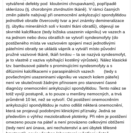
vytvářené defekty pod kloubními chrupavkami), popřípadě
sklerózou (tj. chorobným ztvrdnutím tkáně). V rámci časných
změn páteře nabývají při onemocnění ankylozující spondylitidou
jednotlivé obratle čtvercovitý tvar a jeví známky demineralizace
(tj. úbytku minerálních solí v kostní tkáni obratlů), objevují se
skvrnité kalcifikace (tedy ložiska usazenin vápníku) ve vazech a
na jednom nebo dvou obratlích se vytvoří syndesmofyty (do
postiženého místa ve vazivovém spojení mezi jednotlivými
páteřními obratly se ukládá vápník a vytváří místo původní
pružné vazivové tkáně, tkáň tvrdou – ta se nazývá syndesmofyt,
je to vlastně z vaziva vybíhající kostěný výrůstek). Nález klasické
tzv. bambusové páteře s prominujícími syndesmofyty a s
difúzními kalcifikacemi v paraspinálních vazech (tedy s
povšechnými usazeninami vápníku ve vazech kolem páteře)
není ve skutečnosti žádným přínosem pro stanovení časné
diagnózy onemocnění ankylozující spondylitidou. Tento nález se
totiž vyvíjí postupně, a to pouze u menšiny nemocných, a trvá
průměrně 10 let, než se vytvoří. Od postižení onemocněním
ankylozující spondylitidou je nutno odlišit některá onemocnění,
která se projevují podobnými klinickými příznaky. Jedná se
především o výhřez meziobratlové ploténky. Při něm je postižení
omezeno pouze na páteř a není provázeno celkovými obtížemi
(tedy není ani únava, ani nechutenství a ani úbytek tělesné