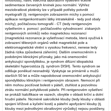
hmotnosti), navíc všechna laboratorní vyšetření včetně
sedimentace červených krvinek jsou normální. Výhřez
meziobratlové ploténky lze v případě potřeby potvrdit
myelografií (tj. rentgenovým zobrazením míchy s pomocí
aplikace rentgenkontrastní látky intratekálně - tedy pod obaly
míchy), počítačovou tomografií - CT (tedy rentgenovým
vyšetřením s pomocí počítačového vyhodnocení získaných
rentgenových snímků) nebo magnetickou rezonancí
(magnetická rezonance je vyšetřovací metoda, která využívá k
zobrazení tělesných orgánů velké magnetické pole a
elektromagnetické vlnění s vysokou frekvencí, nenese tedy
žádná rizika způsobená zářením). Dalším onemocněním s
podobnými klinickými příznaky, jako má onemocnění
ankylozující spondylitidou, je syndrom difúzní idiopatická
skeletální hyperostóza (tj. syndrom DISH). Tento syndrom se
odlišuje poněkud nesnadněji. Vyskytuje se primárně u mužů
starších 50 let a může napodobovat onemocnění ankylozující
spondylitidou klinickým i rentgenovým obrazem. Nemocní při
něm mohou pociťovat bolesti v páteři, ztuhlost a pozvolnou
ztrátu normální pohyblivosti páteře. Při rentgenovém vyšetření
se prokáží kalcifikace ve vazech, obvykle v oblasti krční a dolní
hrudní páteře. Nicméně sakroilické klouby (tedy klouby v oblasti
spojení křížové a kyčelní kosti) a páteřní apofyzární klouby (tj.
klouby mezi jednotlivými obratlovými výrůstky) nejsou postiženy,