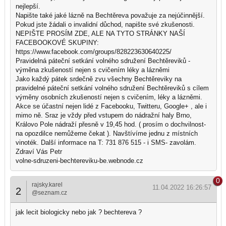
nejlepší.
Napište také jaké lázně na Bechtěreva považuje za nejúčinnější.
Pokud jste žádali o invalidní důchod, napište své zkušenosti.
NEPIŠTE PROSÍM ZDE, ALE NA TYTO STRÁNKY NAŠÍ
FACEBOOKOVÉ SKUPINY:
https://www.facebook.com/groups/828223630640225/
Pravidelná páteční setkání volného sdružení Bechtěreviků -
výměna zkušeností nejen s cvičením léky a lázněmi
Jako každý pátek srdečně zvu všechny Bechtěreviky na
pravidelné páteční setkání volného sdružení Bechtěreviků s cílem
výměny osobních zkušeností nejen s cvičením, léky a lázněmi.
Akce se účastní nejen lidé z Facebooku, Twitteru, Google+ , ale i
mimo ně. Sraz je vždy před vstupem do nádražní haly Brno,
Královo Pole nádraží přesně v 19,45 hod. ( prosím o dochvilnost-
na opozdilce nemůžeme čekat ). Navštívíme jednu z místních
vinoték. Další informace na T: 731 876 515 - i SMS- zavolám.
Zdraví Vás Petr
volne-sdruzeni-bechtereviku-be.webnode.cz
0
rajsky.karel
11.04.2022 16:26:57
2
@seznam.cz
jak lecit biologicky nebo jak ? bechtereva ?