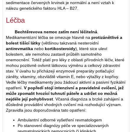
sedimentace červených krvinek je normální a není vztah k
nálezu genetického faktoru HLA – B27.
Léčba
Bechtěrevova nemoc zatím není léčitelná
.
Medikamentózní léčba se omezuje hlavně na
protizánětlivé a
bolest tišící látky
(většinou takzvaná nesteroidní
antirevmatika
nebo
kortikosteroidy
), které sice uleví
bolestem, ale nemohou zastavit průběh samotného
onemocnění. Totéž platí pro léky z oblasti přírodních léčiv, které
mohou pozitivně ovlivnit látkovou výměnu a celkový zdravotní
stav. V úvahu tu přicházejí enzymové preparáty potlačující
záněty, vitaminy, obzvláště vitamin E, nebo výtažky z kopřivy.
Vedle léčby medikamenty jsou žádoucí aktivní a pasivní fyzikální
opatření.
V popředí stojí intenzivní a pravidelné cvičení, jež
může zpomalit hrozící tuhnutí páteře a udržet co možná
nejdéle její pohyblivost
. Včasná diagnóza a brzké zahájení a
důsledné provádění vhodných cvičení má rozhodující význam.
Zpravidla jsou doporučována tato opatření:
Ambulantní odborné vyšetření revmatologem
Po stanovení diagnózy péče ve specializovaných
revmatologických nemocnicích či klinikách