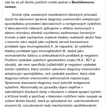
zda by se při těchto potížích mohlo jednat o
Bechtěrevovu
nemoc.
Kromě výše uvedených manifestních klinických příznaků
slouží ke stanovení správné diagnózy onemocnění ankylozující
spondylitidou provedení laboratorních a rentgenových vyšetření.
V laboratorních nálezech zjišťujeme u většiny nemocných s
aktivní chorobou středně zrychlenou sedimentaci červených
krvinek a také nacházíme zvýšené hladiny reaktantů akutní fáze
v krevním séru stejně jako zvýšené sérové koncentrace
protilátek typu imunoglobulinů A. Je nápadné, že vyšetření
hladiny protilátek typu imunoglobulinů M, stejně jako
revmatoidního faktoru a antinukleárních protilátek je negativní.
Pozitivní výsledek vyšetření genetického znaku HLA - B27 je
obvyklý, ale není specifický (užitečnější je negativní výsledek
tohoto vyšetření, který umožní vyloučení diagnózy onemocnění
ankylozující spondylitidou, než výsledek pozitivní, který však
diagnózu tohoto onemocnění jednoznačně nepotvrzuje).
Správnost stanovené diagnózy musí potvrdit rentgenové
vyšetření. Abnormality se zpravidla objeví nejdříve v
sakroilických kloubech (tedy v kloubech v oblasti spojení kyčelní
a křížové kosti) a spočívají v klamném rozšíření nebo naopak ve
zúžení těchto kloubů, které je způsobené tzv. subchondrálními
erozemi (tj. rozrušováním tedy mechanickým opotřebováním