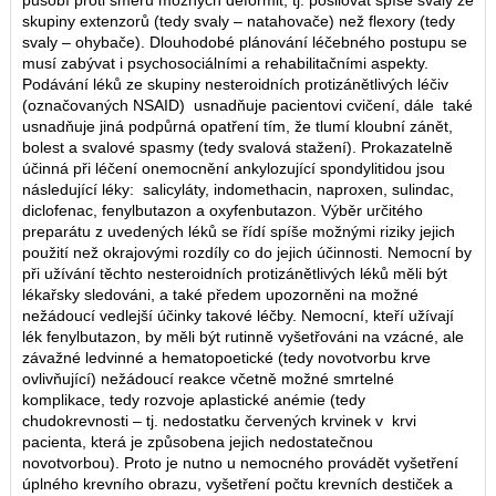
působí proti směru možných deformit, tj. posilovat spíše svaly ze
skupiny extenzorů (tedy svaly – natahovače) než flexory (tedy
svaly – ohybače). Dlouhodobé plánování léčebného postupu se
musí zabývat i psychosociálními a rehabilitačními aspekty.
Podávání léků ze skupiny nesteroidních protizánětlivých léčiv
(označovaných NSAID) usnadňuje pacientovi cvičení, dále také
usnadňuje jiná podpůrná opatření tím, že tlumí kloubní zánět,
bolest a svalové spasmy (tedy svalová stažení). Prokazatelně
účinná při léčení onemocnění ankylozující spondylitidou jsou
následující léky: salicyláty, indomethacin, naproxen, sulindac,
diclofenac, fenylbutazon a oxyfenbutazon. Výběr určitého
preparátu z uvedených léků se řídí spíše možnými riziky jejich
použití než okrajovými rozdíly co do jejich účinnosti. Nemocní by
při užívání těchto nesteroidních protizánětlivých léků měli být
lékařsky sledováni, a také předem upozorněni na možné
nežádoucí vedlejší účinky takové léčby. Nemocní, kteří užívají
lék fenylbutazon, by měli být rutinně vyšetřováni na vzácné, ale
závažné ledvinné a hematopoetické (tedy novotvorbu krve
ovlivňující) nežádoucí reakce včetně možné smrtelné
komplikace, tedy rozvoje aplastické anémie (tedy
chudokrevnosti – tj. nedostatku červených krvinek v krvi
pacienta, která je způsobena jejich nedostatečnou
novotvorbou). Proto je nutno u nemocného provádět vyšetření
úplného krevního obrazu, vyšetření počtu krevních destiček a