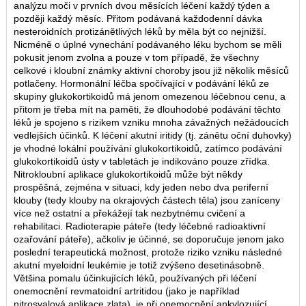
analýzu moči v prvních dvou měsících léčení každý týden a
později každý měsíc. Přitom podávaná každodenní dávka
nesteroidních protizánětlivých léků by měla být co nejnižší.
Nicméně o úplné vynechání podávaného léku bychom se měli
pokusit jenom zvolna a pouze v tom případě, že všechny
celkové i kloubní známky aktivní choroby jsou již několik měsíců
potlačeny. Hormonální léčba spočívající v podávání léků ze
skupiny glukokortikoidů má jenom omezenou léčebnou cenu, a
přitom je třeba mít na paměti, že dlouhodobé podávání těchto
léků je spojeno s rizikem vzniku mnoha závažných nežádoucích
vedlejších účinků. K léčení akutní iritidy (tj. zánětu oční duhovky)
je vhodné lokální používání glukokortikoidů, zatímco podávání
glukokortikoidů ústy v tabletách je indikováno pouze zřídka.
Nitrokloubní aplikace glukokortikoidů může být někdy
prospěšná, zejména v situaci, kdy jeden nebo dva periferní
klouby (tedy klouby na okrajových částech těla) jsou zaníceny
více než ostatní a překážejí tak nezbytnému cvičení a
rehabilitaci. Radioterapie páteře (tedy léčebné radioaktivní
ozařování páteře), ačkoliv je účinné, se doporučuje jenom jako
poslední terapeutická možnost, protože riziko vzniku následné
akutní myeloidní leukémie je totiž zvýšeno desetinásobně.
Většina pomalu účinkujících léků, používaných při léčení
onemocnění revmatoidní artritidou (jako je například
nitrosvalová aplikace zlata), je při onemocnění ankylozující