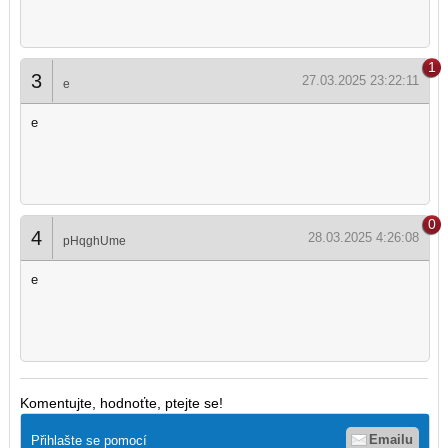
1
3
27.03.2025 23:22:11
e
e
0
4
28.03.2025 4:26:08
pHqghUme
e
Komentujte, hodnoťte, ptejte se!
Emailu
Přihlašte se pomocí