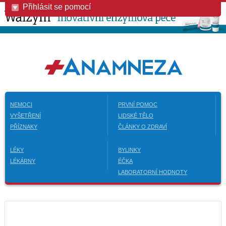
Přihlásit se pomocí
NEMOCI
PRVNÍ POMOC
VYŠETŘENÍ
LIDSKÉ TĚLO
PŘÍZNAKY
ČLÁNKY O ZDRAVÍ
LÉKY
BYLINKY
LÉKÁRNY
ÉČKA
LABORATORNÍ HODNOTY