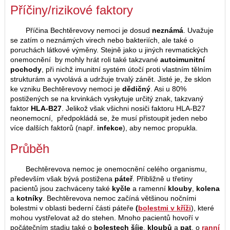
Příčiny/rizikové faktory
Příčina Bechtěrevovy nemoci je dosud
neznámá
. Uvažuje
se zatím o neznámých virech nebo bakteriích, ale také o
poruchách látkové výměny. Stejně jako u jiných revmatických
onemocnění by mohly hrát roli také takzvané
autoimunitní
pochody
, při nichž imunitní systém útočí proti vlastním tělním
strukturám a vyvolává a udržuje trvalý zánět. Jisté je, že sklon
ke vzniku Bechtěrevovy nemoci je
dědičný
. Asi u 80%
postižených se na krvinkách vyskytuje určitý znak, takzvaný
faktor
HLA-B27
. Jelikož však všichni nosiči faktoru HLA-B27
neonemocní, předpokládá se, že musí přistoupit jeden nebo
více dalších faktorů (např.
infekce
), aby nemoc propukla.
Průběh
Bechtěrevova nemoc je onemocnění celého organismu,
především však bývá postižena
páteř
. Přibližně u třetiny
pacientů jsou zachváceny také
kyčle
a ramenní
klouby
,
kolena
a
kotníky
. Bechtěrevova nemoc začíná většinou nočními
bolestmi v oblasti bederní části páteře
(
bolestmi v kříži
), které
mohou vystřelovat až do stehen. Mnoho pacientů hovoří v
počátečním stadiu také o
bolestech šíje
,
kloubů
a
pat
, o
ranní