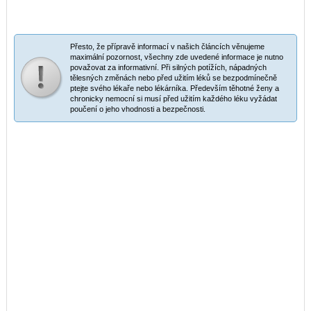
Přesto, že přípravě informací v našich článcích věnujeme
maximální pozornost, všechny zde uvedené informace je nutno
považovat za informativní. Při silných potížích, nápadných
tělesných změnách nebo před užitím léků se bezpodmínečně
ptejte svého lékaře nebo lékárníka. Především těhotné ženy a
chronicky nemocní si musí před užitím každého léku vyžádat
poučení o jeho vhodnosti a bezpečnosti.