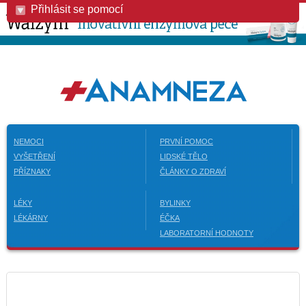
Přihlásit se pomocí
NEMOCI
PRVNÍ POMOC
VYŠETŘENÍ
LIDSKÉ TĚLO
PŘÍZNAKY
ČLÁNKY O ZDRAVÍ
LÉKY
BYLINKY
LÉKÁRNY
ÉČKA
LABORATORNÍ HODNOTY