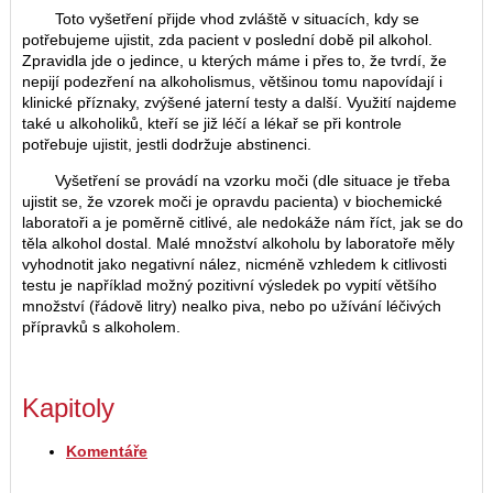
Toto vyšetření přijde vhod zvláště v situacích, kdy se
potřebujeme ujistit, zda pacient v poslední době pil alkohol.
Zpravidla jde o jedince, u kterých máme i přes to, že tvrdí, že
nepijí podezření na alkoholismus, většinou tomu napovídají i
klinické příznaky, zvýšené jaterní testy a další. Využití najdeme
také u alkoholiků, kteří se již léčí a lékař se při kontrole
potřebuje ujistit, jestli dodržuje abstinenci.
Vyšetření se provádí na vzorku moči (dle situace je třeba
ujistit se, že vzorek moči je opravdu pacienta) v biochemické
laboratoři a je poměrně citlivé, ale nedokáže nám říct, jak se do
těla alkohol dostal. Malé množství alkoholu by laboratoře měly
vyhodnotit jako negativní nález, nicméně vzhledem k citlivosti
testu je například možný pozitivní výsledek po vypití většího
množství (řádově litry) nealko piva, nebo po užívání léčivých
přípravků s alkoholem.
Kapitoly
Komentáře