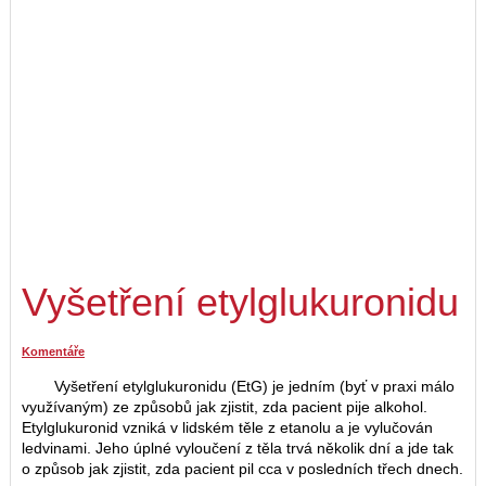
Vyšetření etylglukuronidu
Komentáře
Vyšetření etylglukuronidu (EtG) je jedním (byť v praxi málo
využívaným) ze způsobů jak zjistit, zda pacient pije alkohol.
Etylglukuronid vzniká v lidském těle z etanolu a je vylučován
ledvinami. Jeho úplné vyloučení z těla trvá několik dní a jde tak
o způsob jak zjistit, zda pacient pil cca v posledních třech dnech.