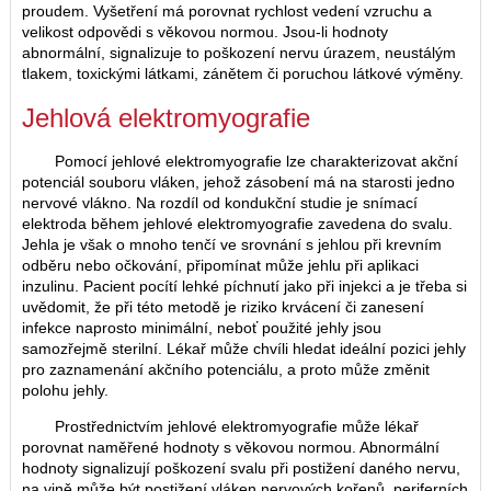
proudem. Vyšetření má porovnat rychlost vedení vzruchu a
velikost odpovědi s věkovou normou. Jsou-li hodnoty
abnormální, signalizuje to poškození nervu úrazem, neustálým
tlakem, toxickými látkami, zánětem či poruchou látkové výměny.
Jehlová elektromyografie
Pomocí jehlové elektromyografie lze charakterizovat akční
potenciál souboru vláken, jehož zásobení má na starosti jedno
nervové vlákno. Na rozdíl od kondukční studie je snímací
elektroda během jehlové elektromyografie zavedena do svalu.
Jehla je však o mnoho tenčí ve srovnání s jehlou při krevním
odběru nebo očkování, připomínat může jehlu při aplikaci
inzulinu. Pacient pocítí lehké píchnutí jako při injekci a je třeba si
uvědomit, že při této metodě je riziko krvácení či zanesení
infekce naprosto minimální, neboť použité jehly jsou
samozřejmě sterilní. Lékař může chvíli hledat ideální pozici jehly
pro zaznamenání akčního potenciálu, a proto může změnit
polohu jehly.
Prostřednictvím jehlové elektromyografie může lékař
porovnat naměřené hodnoty s věkovou normou. Abnormální
hodnoty signalizují poškození svalu při postižení daného nervu,
na vině může být postižení vláken nervových kořenů, periferních