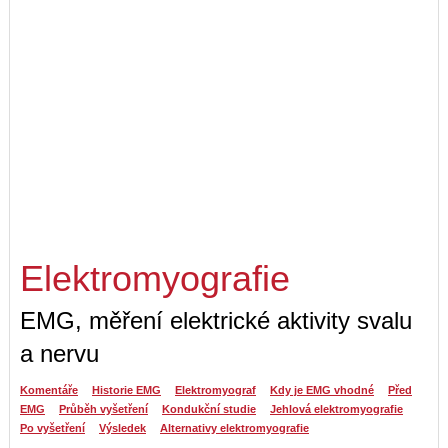
Elektromyografie
EMG, měření elektrické aktivity svalu
a nervu
Komentáře
Historie EMG
Elektromyograf
Kdy je EMG vhodné
Před
EMG
Průběh vyšetření
Kondukční studie
Jehlová elektromyografie
Po vyšetření
Výsledek
Alternativy elektromyografie