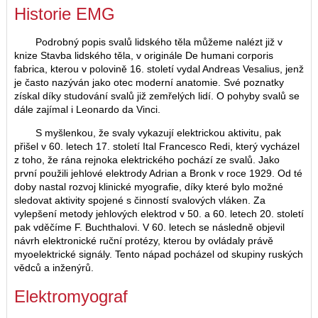
Historie EMG
Podrobný popis svalů lidského těla můžeme nalézt již v
knize Stavba lidského těla, v originále De humani corporis
fabrica, kterou v polovině 16. století vydal Andreas Vesalius, jenž
je často nazýván jako otec moderní anatomie. Své poznatky
získal díky studování svalů již zemřelých lidí. O pohyby svalů se
dále zajímal i Leonardo da Vinci.
S myšlenkou, že svaly vykazují elektrickou aktivitu, pak
přišel v 60. letech 17. století Ital Francesco Redi, který vycházel
z toho, že rána rejnoka elektrického pochází ze svalů. Jako
první použili jehlové elektrody Adrian a Bronk v roce 1929. Od té
doby nastal rozvoj klinické myografie, díky které bylo možné
sledovat aktivity spojené s činností svalových vláken. Za
vylepšení metody jehlových elektrod v 50. a 60. letech 20. století
pak vděčíme F. Buchthalovi. V 60. letech se následně objevil
návrh elektronické ruční protézy, kterou by ovládaly právě
myoelektrické signály. Tento nápad pocházel od skupiny ruských
vědců a inženýrů.
Elektromyograf