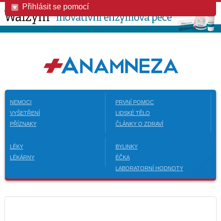
Přihlásit se pomocí
NEMOCI
PRVNÍ POMOC
VYŠETŘENÍ
LIDSKÉ TĚLO
PŘÍZNAKY
ČLÁNKY O ZDRAVÍ
LÉKY
BYLINKY
LÉKÁRNY
ÉČKA
LABORATORNÍ HODNOTY