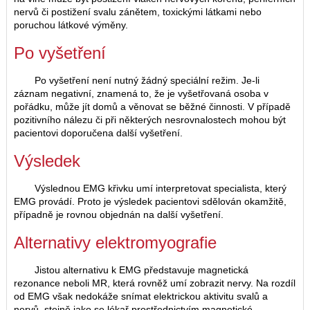
nervů či postižení svalu zánětem, toxickými látkami nebo
poruchou látkové výměny.
Po vyšetření
Po vyšetření není nutný žádný speciální režim. Je-li
záznam negativní, znamená to, že je vyšetřovaná osoba v
pořádku, může jít domů a věnovat se běžné činnosti. V případě
pozitivního nálezu či při některých nesrovnalostech mohou být
pacientovi doporučena další vyšetření.
Výsledek
Výslednou EMG křivku umí interpretovat specialista, který
EMG provádí. Proto je výsledek pacientovi sdělován okamžitě,
případně je rovnou objednán na další vyšetření.
Alternativy elektromyografie
Jistou alternativu k EMG představuje magnetická
rezonance neboli MR, která rovněž umí zobrazit nervy. Na rozdíl
od EMG však nedokáže snímat elektrickou aktivitu svalů a
nervů, stejně jako se lékař prostřednictvím magnetické