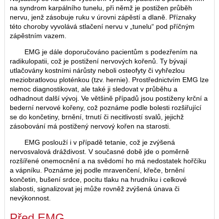
na syndrom karpálního tunelu, při němž je postižen průběh
nervu, jenž zásobuje ruku v úrovni zápěstí a dlaně. Příznaky
této choroby vyvolává stlačení nervu v „tunelu“ pod příčným
zápěstním vazem.
EMG je dále doporučováno pacientům s podezřením na
radikulopatii, což je postižení nervových kořenů. Ty bývají
utlačovány kostními nárůsty neboli osteofyty či vyhřezlou
meziobratlovou ploténkou (tzv. hernie). Prostřednictvím EMG lze
nemoc diagnostikovat, ale také ji sledovat v průběhu a
odhadnout další vývoj. Ve většině případů jsou postiženy krční a
bederní nervové kořeny, což poznáme podle bolesti rozšiřující
se do končetiny, brnění, trnutí či necitlivostí svalů, jejichž
zásobování má postižený nervový kořen na starosti.
EMG poslouží i v případě tetanie, což je zvýšená
nervosvalová dráždivost. V současné době jde o poměrně
rozšířené onemocnění a na svědomí ho má nedostatek hořčíku
a vápníku. Poznáme jej podle mravenčení, křeče, brnění
končetin, bušení srdce, pocitu tlaku na hrudníku i celkové
slabosti, signalizovat jej může rovněž zvýšená únava či
nevýkonnost.
Před EMG