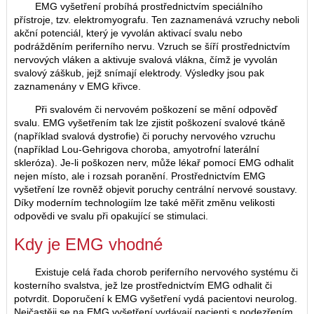
EMG vyšetření probíhá prostřednictvím speciálního
přístroje, tzv. elektromyografu. Ten zaznamenává vzruchy neboli
akční potenciál, který je vyvolán aktivací svalu nebo
podrážděním periferního nervu. Vzruch se šíří prostřednictvím
nervových vláken a aktivuje svalová vlákna, čímž je vyvolán
svalový záškub, jejž snímají elektrody. Výsledky jsou pak
zaznamenány v EMG křivce.
Při svalovém či nervovém poškození se mění odpověď
svalu. EMG vyšetřením tak lze zjistit poškození svalové tkáně
(například svalová dystrofie) či poruchy nervového vzruchu
(například Lou-Gehrigova choroba, amyotrofní laterální
skleróza). Je-li poškozen nerv, může lékař pomocí EMG odhalit
nejen místo, ale i rozsah poranění. Prostřednictvím EMG
vyšetření lze rovněž objevit poruchy centrální nervové soustavy.
Díky moderním technologiím lze také měřit změnu velikosti
odpovědi ve svalu při opakující se stimulaci.
Kdy je EMG vhodné
Existuje celá řada chorob periferního nervového systému či
kosterního svalstva, jež lze prostřednictvím EMG odhalit či
potvrdit. Doporučení k EMG vyšetření vydá pacientovi neurolog.
Nejčastěji se na EMG vyšetření vydávají pacienti s podezřením