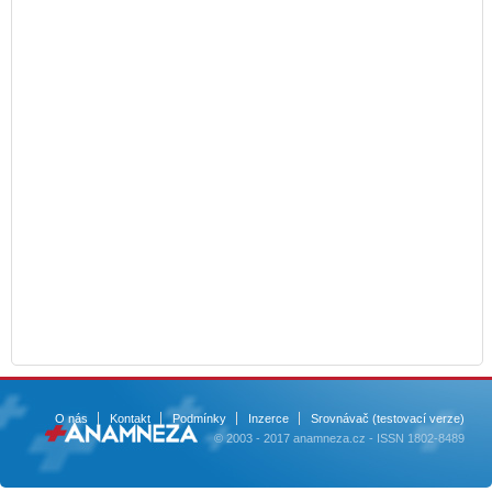
O nás
Kontakt
Podmínky
Inzerce
Srovnávač (testovací verze)
© 2003 - 2017 anamneza.cz - ISSN 1802-8489