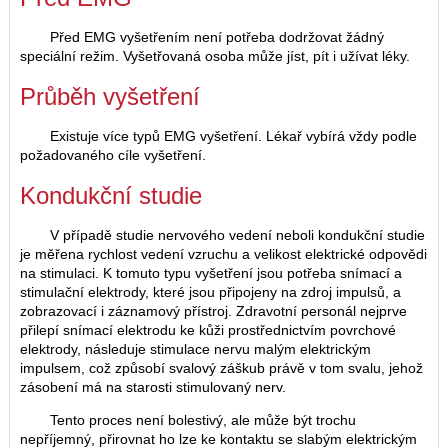
Před EMG vyšetřením není potřeba dodržovat žádný
speciální režim. Vyšetřovaná osoba může jíst, pít i užívat léky.
Průběh vyšetření
Existuje více typů EMG vyšetření. Lékař vybírá vždy podle
požadovaného cíle vyšetření.
Kondukční studie
V případě studie nervového vedení neboli kondukční studie
je měřena rychlost vedení vzruchu a velikost elektrické odpovědi
na stimulaci. K tomuto typu vyšetření jsou potřeba snímací a
stimulační elektrody, které jsou připojeny na zdroj impulsů, a
zobrazovací i záznamový přístroj. Zdravotní personál nejprve
přilepí snímací elektrodu ke kůži prostřednictvím povrchové
elektrody, následuje stimulace nervu malým elektrickým
impulsem, což způsobí svalový záškub právě v tom svalu, jehož
zásobení má na starosti stimulovaný nerv.
Tento proces není bolestivý, ale může být trochu
nepříjemný, přirovnat ho lze ke kontaktu se slabým elektrickým