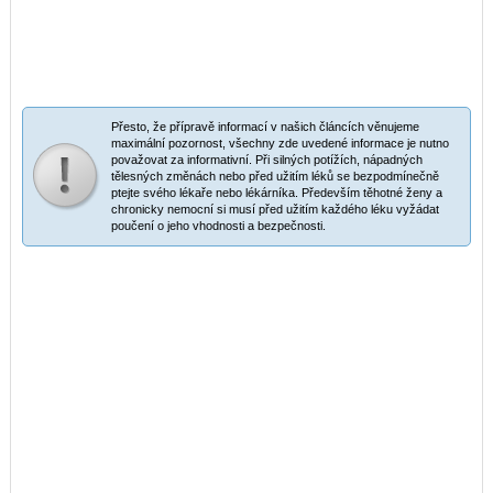
Přesto, že přípravě informací v našich článcích věnujeme
maximální pozornost, všechny zde uvedené informace je nutno
považovat za informativní. Při silných potížích, nápadných
tělesných změnách nebo před užitím léků se bezpodmínečně
ptejte svého lékaře nebo lékárníka. Především těhotné ženy a
chronicky nemocní si musí před užitím každého léku vyžádat
poučení o jeho vhodnosti a bezpečnosti.