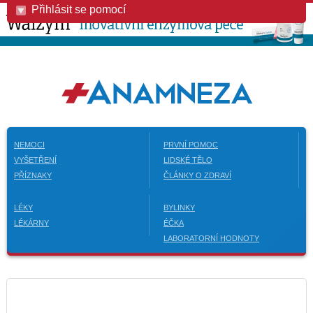
Přihlásit se pomocí
NEMOCI
PRVNÍ POMOC
VYŠETŘENÍ
LIDSKÉ TĚLO
PŘÍZNAKY
ČLÁNKY O ZDRAVÍ
LÉKY
BYLINKY
LÉKÁRNY
ÉČKA
LABORATORNÍ HODNOTY