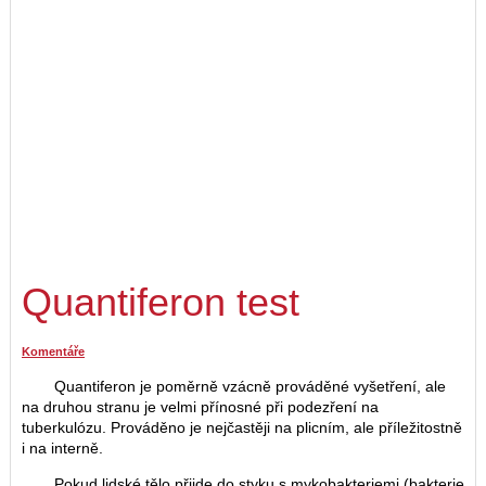
Quantiferon test
Komentáře
Quantiferon je poměrně vzácně prováděné vyšetření, ale
na druhou stranu je velmi přínosné při podezření na
tuberkulózu. Prováděno je nejčastěji na plicním, ale příležitostně
i na interně.
Pokud lidské tělo přijde do styku s mykobakteriemi (bakterie