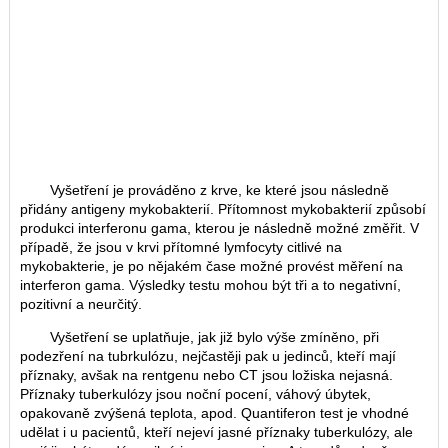
Vyšetření je prováděno z krve, ke které jsou následně
přidány antigeny mykobakterií. Přítomnost mykobakterií způsobí
produkci interferonu gama, kterou je následně možné změřit. V
případě, že jsou v krvi přítomné lymfocyty citlivé na
mykobakterie, je po nějakém čase možné provést měření na
interferon gama. Výsledky testu mohou být tři a to negativní,
pozitivní a neurčitý.
Vyšetření se uplatňuje, jak již bylo výše zmíněno, při
podezření na tubrkulózu, nejčastěji pak u jedinců, kteří mají
příznaky, avšak na rentgenu nebo CT jsou ložiska nejasná.
Příznaky tuberkulózy jsou noční pocení, váhový úbytek,
opakovaně zvýšená teplota, apod. Quantiferon test je vhodné
udělat i u pacientů, kteří nejeví jasné příznaky tuberkulózy, ale