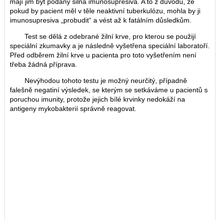
mají jim být podány silná imunosupresiva. A to z důvodu, že
pokud by pacient měl v těle neaktivní tuberkulózu, mohla by ji
imunosupresiva „probudit“ a vést až k fatálním důsledkům.
Test se dělá z odebrané žilní krve, pro kterou se použijí
speciální zkumavky a je následně vyšetřena speciální laboratoří.
Před odběrem žilní krve u pacienta pro toto vyšetřením není
třeba žádná příprava.
Nevýhodou tohoto testu je možný neurčitý, případně
falešně negatiní výsledek, se kterým se setkáváme u pacientů s
poruchou imunity, protože jejich bílé krvinky nedokáží na
antigeny mykobakterií správně reagovat.