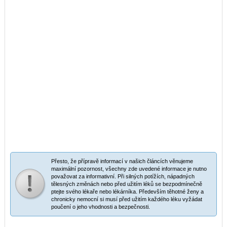
Přesto, že přípravě informací v našich článcích věnujeme
maximální pozornost, všechny zde uvedené informace je nutno
považovat za informativní. Při silných potížích, nápadných
tělesných změnách nebo před užitím léků se bezpodmínečně
ptejte svého lékaře nebo lékárníka. Především těhotné ženy a
chronicky nemocní si musí před užitím každého léku vyžádat
poučení o jeho vhodnosti a bezpečnosti.