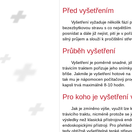
Před vyšetřením
Vyšetření vyžaduje několik fází 
bezezbytkovou stravu s co největším
posnídat a dále již nejíst, pití je v 
silný průjem a slouží k pročištění stř
Průběh vyšetření
Vyšetření je poměrně snadné, jd
trávicím traktem pořizuje jeho snímk
břiše. Jakmile je vyšetření hotové na
tak mu je nápomocen počítačový pro
kapsli trvá maximálně 8-10 hodin.
Pro koho je vyšetření
Jak je zmíněno výše, využít lze
trávicího traktu, nicméně protože se
výsledky než klasická přístrojová e
endoskopickými přístroji. Pro přehled
tedy obtížně vyšetřitelné tenké stře