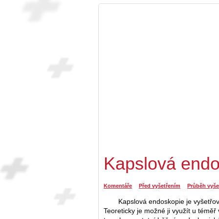
Kapslová endo
Komentáře
Před vyšetřením
Průběh vyše
Kapslová endoskopie je vyšetřov
Teoreticky je možné ji využít u téměř