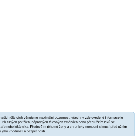
v našich článcích věnujeme maximální pozornost, všechny zde uvedené informace je
. Při silných potížích, nápadných tělesných změnách nebo před užitím léků se
aře nebo lékárníka. Především těhotné ženy a chronicky nemocní si musí před užitím
 jeho vhodnosti a bezpečnosti.