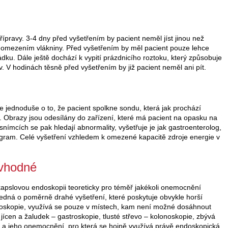
přípravy. 3-4 dny před vyšetřením by pacient neměl jíst jinou než
 omezením vlákniny. Před vyšetřením by měl pacient pouze lehce
pořádku. Dále ještě dochází k vypití prázdnicího roztoku, který způsobuje
ev. V hodinách těsně před vyšetřením by již pacient neměl ani pít.
e jednoduše o to, že pacient spolkne sondu, která jak prochází
y. Obrazy jsou odesílány do zařízení, které má pacient na opasku na
 snímcích se pak hledají abnormality, vyšetřuje je jak gastroenterolog,
gram. Celé vyšetření vzhledem k omezené kapacitě zdroje energie v
 vhodné
 kapslovou endoskopii teoreticky pro téměř jakékoli onemocnění
 jedná o poměrně drahé vyšetření, které poskytuje obvykle horší
ndoskopie, využívá se pouze v místech, kam není možné dosáhnout
 jícen a žaludek – gastroskopie, tlusté střevo – kolonoskopie, zbývá
vo a jeho onemocnění, pro která se hojně využívá právě endoskopická