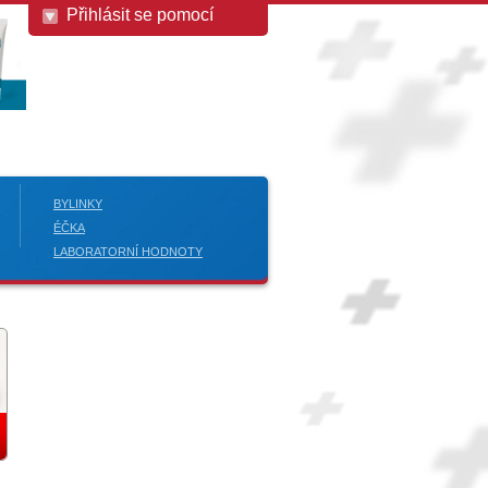
Přihlásit se pomocí
BYLINKY
ÉČKA
LABORATORNÍ HODNOTY