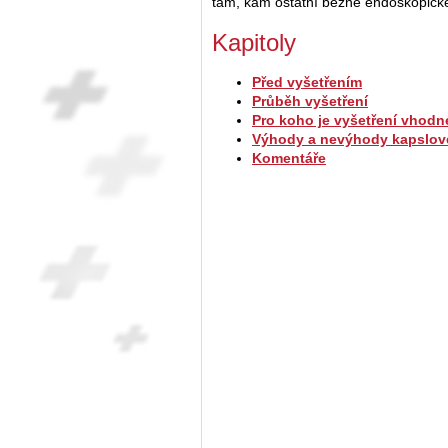
tam, kam ostatní běžné endoskopic
Kapitoly
Před vyšetřením
Průběh vyšetření
Pro koho je vyšetření vhodn
Výhody a nevýhody kapslov
Komentáře