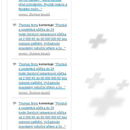
před schválením. Rychlá reakce a
flexibilní možn..."
nemoc: Ztuhlost kloubů
Thomas firms
komentuje:
"Poctivá
a spolehlivá půjčka do 24
hodin.Seriózní nebankovní půjčka
od 2 000 Kč do 60 000 000 Kč bez
nutnosti zajištění. Vyžadován
pravidelný měsíční příjem a če..."
nemoc: Ztuhlost kloubů
Thomas firms
komentuje:
"Poctivá
a spolehlivá půjčka do 24
hodin.Seriózní nebankovní půjčka
od 2 000 Kč do 60 000 000 Kč bez
nutnosti zajištění. Vyžadován
pravidelný měsíční příjem a če..."
nemoc: Ztuhlost kloubů
Thomas firms
komentuje:
"Poctivá
a spolehlivá půjčka do 24
hodin.Seriózní nebankovní půjčka
od 2 000 Kč do 60 000 000 Kč bez
nutnosti zajištění. Vyžadován
pravidelný měsíční příjem a če..."