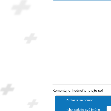
Komentujte, hodnoťte, ptejte se!
Přihlašte se pomocí
nebo zadejte své jméno