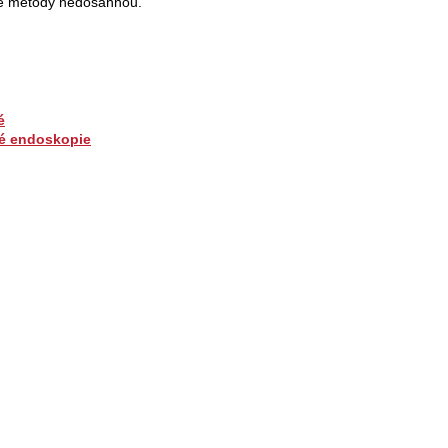
ké metody nedosáhnou.
é
é endoskopie