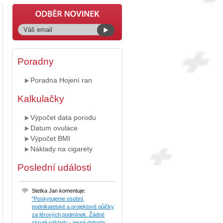
Poradny
Poradna Hojení ran
Kalkulačky
Výpočet data porodu
Datum ovulace
Výpočet BMI
Náklady na cigarety
Poslední události
Stetka Jan komentuje:
"Poskytujeme osobní,
podnikatelské a projektové půjčky
za férových podmínek. Žádné
skryté náklady - jasná dohoda