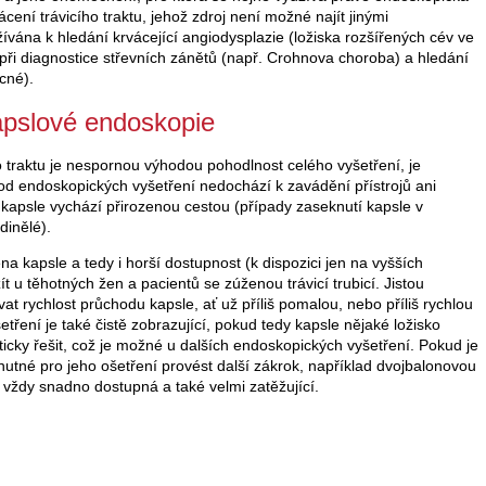
ácení trávicího traktu, jehož zdroj není možné najít jinými
ívána k hledání krvácející angiodysplazie (ložiska rozšířených cév ve
, při diagnostice střevních zánětů (např. Crohnova choroba) a hledání
cné).
pslové endoskopie
o traktu je nespornou výhodou pohodlnost celého vyšetření, je
 od endoskopických vyšetření nedochází k zavádění přístrojů ani
í kapsle vychází přirozenou cestou (případy zaseknutí kapsle v
dinělé).
a kapsle a tedy i horší dostupnost (k dispozici jen na vyšších
t u těhotných žen a pacientů se zúženou trávicí trubicí. Jistou
t rychlost průchodu kapsle, ať už příliš pomalou, nebo příliš rychlou
šetření je také čistě zobrazující, pokud tedy kapsle nějaké ložisko
icky řešit, což je možné u dalších endoskopických vyšetření. Pokud je
nutné pro jeho ošetření provést další zákrok, například dvojbalonovou
e vždy snadno dostupná a také velmi zatěžující.