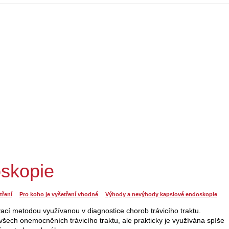
skopie
tření
Pro koho je vyšetření vhodné
Výhody a nevýhody kapslové endoskopie
ací metodou využívanou v diagnostice chorob trávicího traktu.
 všech onemocněních trávicího traktu, ale prakticky je využívána spíše