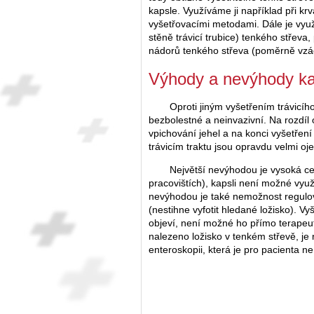
kapsle. Využíváme ji například při krv
vyšetřovacími metodami. Dále je využ
stěně trávicí trubice) tenkého střeva
nádorů tenkého střeva (poměrně vzá
Výhody a nevýhody ka
Oproti jiným vyšetřením trávicíh
bezbolestné a neinvazivní. Na rozdíl
vpichování jehel a na konci vyšetřen
trávicím traktu jsou opravdu velmi oje
Největší nevýhodou je vysoká cen
pracovištích), kapsli není možné využí
nevýhodou je také nemožnost regulova
(nestihne vyfotit hledané ložisko). Vy
objeví, není možné ho přímo terapeut
nalezeno ložisko v tenkém střevě, je 
enteroskopii, která je pro pacienta n