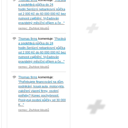
Thomas firms
komentuje:
"Poctivá
a spolehlivá půjčka do 24
hodin.Seriózní nebankovní půjčka
od 2 000 Kč do 60 000 000 Kč bez
nutnosti zajištění. Vyžadován
pravidelný měsíční příjem a če..."
nemoc: Ztuhlost kloubů
Thomas firms
komentuje:
"Poctivá
a spolehlivá půjčka do 24
hodin.Seriózní nebankovní půjčka
od 2 000 Kč do 60 000 000 Kč bez
nutnosti zajištění. Vyžadován
pravidelný měsíční příjem a če..."
nemoc: Ztuhlost kloubů
Thomas firms
komentuje:
"Potřebujete financování na dům,
podnikání, koupi auta, motocyklu,
založení vlastní firmy, osobní
potřeby? Konec pochybností.
Poskytuji osobní půjčky od 30 000
K..."
nemoc: Ztuhlost kloubů