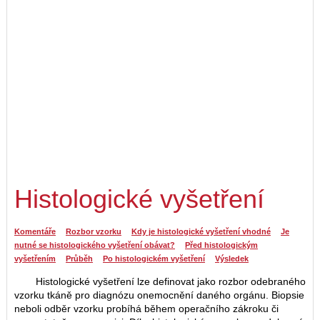
Histologické vyšetření
Komentáře
Rozbor vzorku
Kdy je histologické vyšetření vhodné
Je
nutné se histologického vyšetření obávat?
Před histologickým
vyšetřením
Průběh
Po histologickém vyšetření
Výsledek
Histologické vyšetření lze definovat jako rozbor odebraného
vzorku tkáně pro diagnózu onemocnění daného orgánu. Biopsie
neboli odběr vzorku probíhá během operačního zákroku či