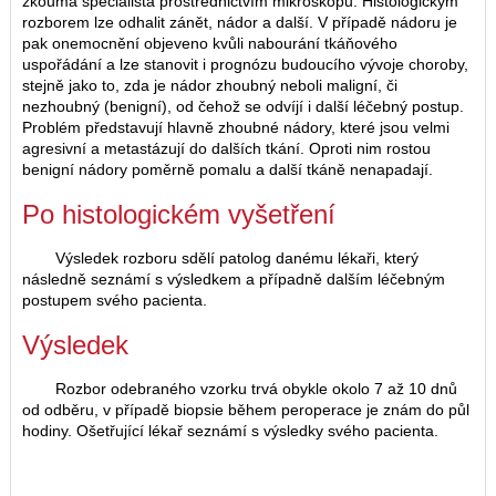
zkoumá specialista prostřednictvím mikroskopu. Histologickým
rozborem lze odhalit zánět, nádor a další. V případě nádoru je
pak onemocnění objeveno kvůli nabourání tkáňového
uspořádání a lze stanovit i prognózu budoucího vývoje choroby,
stejně jako to, zda je nádor zhoubný neboli maligní, či
nezhoubný (benigní), od čehož se odvíjí i další léčebný postup.
Problém představují hlavně zhoubné nádory, které jsou velmi
agresivní a metastázují do dalších tkání. Oproti nim rostou
benigní nádory poměrně pomalu a další tkáně nenapadají.
Po histologickém vyšetření
Výsledek rozboru sdělí patolog danému lékaři, který
následně seznámí s výsledkem a případně dalším léčebným
postupem svého pacienta.
Výsledek
Rozbor odebraného vzorku trvá obykle okolo 7 až 10 dnů
od odběru, v případě biopsie během peroperace je znám do půl
hodiny. Ošetřující lékař seznámí s výsledky svého pacienta.