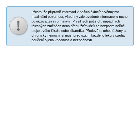
Přesto, že přípravě informací v našich článcích věnujeme
maximální pozornost, všechny zde uvedené informace je nutno
považovat za informativní. Při silných potížích, nápadných
tělesných změnách nebo před užitím léků se bezpodmínečně
ptejte svého lékaře nebo lékárníka. Především těhotné ženy a
chronicky nemocní si musí před užitím každého léku vyžádat
poučení o jeho vhodnosti a bezpečnosti.