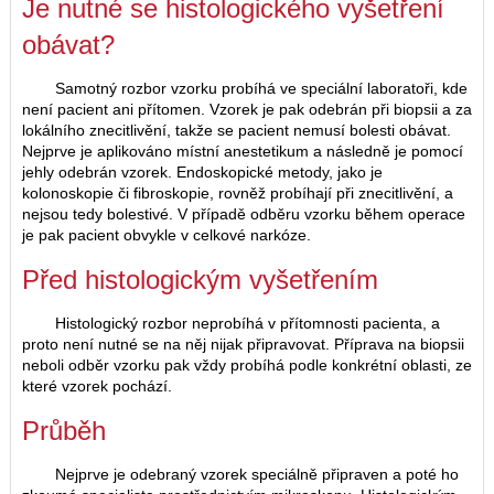
Je nutné se histologického vyšetření
obávat?
Samotný rozbor vzorku probíhá ve speciální laboratoři, kde
není pacient ani přítomen. Vzorek je pak odebrán při biopsii a za
lokálního znecitlivění, takže se pacient nemusí bolesti obávat.
Nejprve je aplikováno místní anestetikum a následně je pomocí
jehly odebrán vzorek. Endoskopické metody, jako je
kolonoskopie či fibroskopie, rovněž probíhají při znecitlivění, a
nejsou tedy bolestivé. V případě odběru vzorku během operace
je pak pacient obvykle v celkové narkóze.
Před histologickým vyšetřením
Histologický rozbor neprobíhá v přítomnosti pacienta, a
proto není nutné se na něj nijak připravovat. Příprava na biopsii
neboli odběr vzorku pak vždy probíhá podle konkrétní oblasti, ze
které vzorek pochází.
Průběh
Nejprve je odebraný vzorek speciálně připraven a poté ho