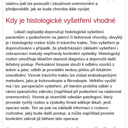
nádoru pak lze posoudit i závažnost onemocnění a
předpovědět, jak se bude choroba dále vyvíjet.
Kdy je histologické vyšetření vhodné
Lékaři nejčastěji doporučují histologické vyšetření
pacientům s podezřením na jaterní či ledvinové choroby, obvyklý
je i histologický rozbor kůže či trávicího traktu. Toto vyšetření je
doporučováno v případě, že předcházející základní vyšetření i
zobrazovací metody nepřinesly konkrétní výsledky. Histologický
rozbor umožňuje lékařům stanovit diagnózu a doporučit další
léčebný postup. Perkutánní biopsie slouží k odběru vzorků z
ledvin a jater, odběr je prováděn tenkou jehlou při lokálním
znecitlivění. Vzorek trávicího traktu lze získat endoskopickými
metodami, jako je kolonoskopie a fibroskopie. Velkého využití
má i tzv. peroperační vyšetření, při kterém probíhá odběr v
rámci operačního zákroku (například při podezření na nádorové
onemocnění). Vzorek je okamžitě odeslán patologovi, který
provede rychlý rozbor a výsledky ihned sděluje lékaři, jenž
operaci vede. Ten se pak na základě informací z rozboru
rozhodne, jaký bude další postup, a může například provést
konkrétní zákrok již během této operace.