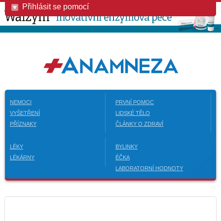
Přihlásit se pomocí
NEMOCI
PRVNÍ POMOC
VYŠETŘENÍ
LIDSKÉ TĚLO
PŘÍZNAKY
ČLÁNKY O ZDRAVÍ
LÉKY
BYLINKY
LÉKÁRNY
ÉČKA
LABORATORNÍ HODNOTY