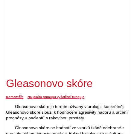
Gleasonovo skóre
Komentáře
Na jakém principu vyšetření funguje
Gleasonovo skóre je termín užívaný v urologii, konkrétněji
Gleasonovo skóre slouží k hodnocení agresivity nádoru a určení
prognózy u pacientů s rakovinou prostaty.
Gleasonovo skóre se hodnotí ze vzorků tkáně odebrané z
prostaty během biopsie prostaty. Pokud histologické vyšetření