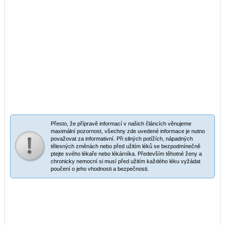
Přesto, že přípravě informací v našich článcích věnujeme
maximální pozornost, všechny zde uvedené informace je nutno
považovat za informativní. Při silných potížích, nápadných
tělesných změnách nebo před užitím léků se bezpodmínečně
ptejte svého lékaře nebo lékárníka. Především těhotné ženy a
chronicky nemocní si musí před užitím každého léku vyžádat
poučení o jeho vhodnosti a bezpečnosti.