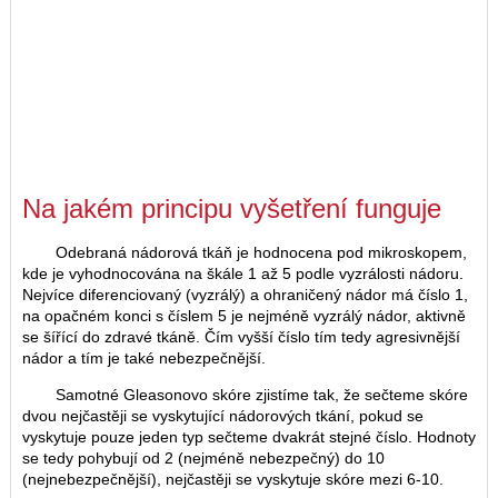
Na jakém principu vyšetření funguje
Odebraná nádorová tkáň je hodnocena pod mikroskopem,
kde je vyhodnocována na škále 1 až 5 podle vyzrálosti nádoru.
Nejvíce diferenciovaný (vyzrálý) a ohraničený nádor má číslo 1,
na opačném konci s číslem 5 je nejméně vyzrálý nádor, aktivně
se šířící do zdravé tkáně. Čím vyšší číslo tím tedy agresivnější
nádor a tím je také nebezpečnější.
Samotné Gleasonovo skóre zjistíme tak, že sečteme skóre
dvou nejčastěji se vyskytující nádorových tkání, pokud se
vyskytuje pouze jeden typ sečteme dvakrát stejné číslo. Hodnoty
se tedy pohybují od 2 (nejméně nebezpečný) do 10
(nejnebezpečnější), nejčastěji se vyskytuje skóre mezi 6-10.