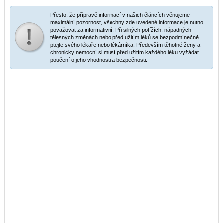
Přesto, že přípravě informací v našich článcích věnujeme
maximální pozornost, všechny zde uvedené informace je nutno
považovat za informativní. Při silných potížích, nápadných
tělesných změnách nebo před užitím léků se bezpodmínečně
ptejte svého lékaře nebo lékárníka. Především těhotné ženy a
chronicky nemocní si musí před užitím každého léku vyžádat
poučení o jeho vhodnosti a bezpečnosti.