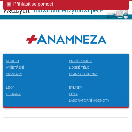
Přihlásit se pomocí
NEMOCI
PRVNÍ POMOC
VYŠETŘENÍ
LIDSKÉ TĚLO
PŘÍZNAKY
ČLÁNKY O ZDRAVÍ
LÉKY
BYLINKY
LÉKÁRNY
ÉČKA
LABORATORNÍ HODNOTY