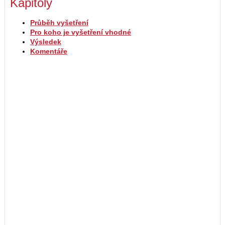
Kapitoly
Průběh vyšetření
Pro koho je vyšetření vhodné
Výsledek
Komentáře