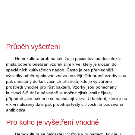
Průběh vyšetření
Hemokultura probíhá tak, že je pacientovi po desinfekci
místa odběru odebrán vzorek žilní krve, který je uložen do
speciálních kultivačních nádob. Často je pro přehlednější
výsledky odběr opakován znovu později. Odebrané vzorky jsou
pak umístěny do kultivačních přístrojů, kde je vytvářeno
prostředí vhodné pro růst bakterií. Vzorky jsou ponechány
kultivaci 3-5 dní a následně je možné zjistit jestli nějaké,
případně jaké bakterie se nacházejí v krvi. U bakterií, které jsou
v krvi nalezeny dále pak probíhají testy citlivosti na používaná
antibiotika.
Pro koho je vyšetření vhodné
Hemokultura se nejčastěji využívá v případech, kdy je u