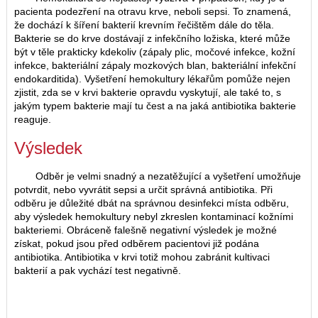
pacienta podezření na otravu krve, neboli sepsi. To znamená,
že dochází k šíření bakterií krevním řečištěm dále do těla.
Bakterie se do krve dostávají z infekčního ložiska, které může
být v těle prakticky kdekoliv (zápaly plic, močové infekce, kožní
infekce, bakteriální zápaly mozkových blan, bakteriální infekční
endokarditida). Vyšetření hemokultury lékařům pomůže nejen
zjistit, zda se v krvi bakterie opravdu vyskytují, ale také to, s
jakým typem bakterie mají tu čest a na jaká antibiotika bakterie
reaguje.
Výsledek
Odběr je velmi snadný a nezatěžující a vyšetření umožňuje
potvrdit, nebo vyvrátit sepsi a určit správná antibiotika. Při
odběru je důležité dbát na správnou desinfekci místa odběru,
aby výsledek hemokultury nebyl zkreslen kontaminací kožními
bakteriemi. Obráceně falešně negativní výsledek je možné
získat, pokud jsou před odběrem pacientovi již podána
antibiotika. Antibiotika v krvi totiž mohou zabránit kultivaci
bakterií a pak vychází test negativně.