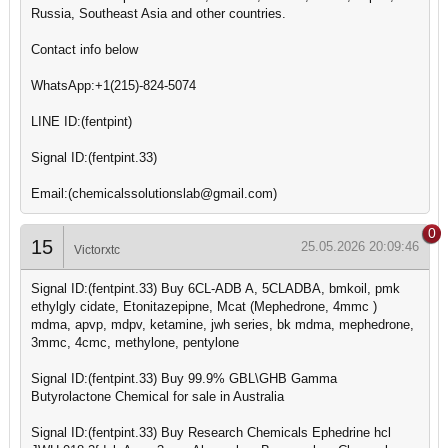
Russia, Southeast Asia and other countries.
Contact info below
WhatsApp:+1(215)-824-5074
LINE ID:(fentpint)
Signal ID:(fentpint.33)
Email:(chemicalssolutionslab@gmail.com)
0
15
25.05.2026 20:09:46
Victorxtc
Signal ID:(fentpint.33) Buy 6CL-ADB A, 5CLADBA, bmkoil, pmk
ethylgly cidate, Etonitazepipne, Mcat (Mephedrone, 4mmc )
mdma, apvp, mdpv, ketamine, jwh series, bk mdma, mephedrone,
3mmc, 4cmc, methylone, pentylone
Signal ID:(fentpint.33) Buy 99.9% GBL\GHB Gamma
Butyrolactone Chemical for sale in Australia
Signal ID:(fentpint.33) Buy Research Chemicals Ephedrine hcl