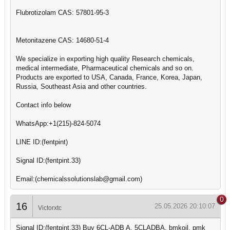
Flubrotizolam CAS: 57801-95-3
Metonitazene CAS: 14680-51-4
We specialize in exporting high quality Research chemicals,
medical intermediate, Pharmaceutical chemicals and so on.
Products are exported to USA, Canada, France, Korea, Japan,
Russia, Southeast Asia and other countries.
Contact info below
WhatsApp:+1(215)-824-5074
LINE ID:(fentpint)
Signal ID:(fentpint.33)
Email:(chemicalssolutionslab@gmail.com)
0
16
25.05.2026 20:10:07
Victorxtc
Signal ID:(fentpint.33) Buy 6CL-ADB A, 5CLADBA, bmkoil, pmk