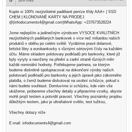
jack mika
Kupte si 100% nezjistitelné padělané peníze třídy AAA+ | SSD
CHEM | KLONOVANÉ KARTY NA PRODEJ
@(infodocuments4@gmail.com)WhatsApp: +237673528224
Jsme nejlepším a jedinečným výrobcem VYSOCE KVALITNÍCH
nezjistitelných padělaných bankovek s více než miliardou našich
produktů v oběhu po celém světě. Vyrábíme pravé dolarové,
britské libry a eurobankovky s různými sériovými čísly na každém
účtu. Máme skladem polotovary podkladů pro bankovky, které již
byly vyryty a navrženy na přední a zadní straně různých měn
každé nominální hodnoty. Potřebujeme partnera, se kterým
budeme diskrétně spolupracovat na dokončení výroby našich
polotovarů podkladů pro bankovky a jejich úpravě jako zákonného
platidla, o čemž budeme diskutovat na osobní schůzce, pokud s
námi budete souhlasit. Domluvíme si schůzku, kde vám vše
ukážeme, probereme všechny detaily a připravíme vzorky, abyste
mohli projít testem a potvrdit pravost. Všechny poznámky projdou
důležitým testem, jako je ultrafialové světlo, test tužkou,
Všechny dotazy níže
E-mail: infodocuments4@gmail.com