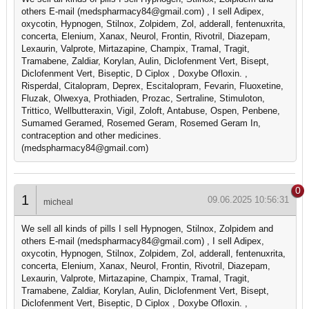
others E-mail (medspharmacy84@gmail.com) , I sell Adipex,
oxycotin, Hypnogen, Stilnox, Zolpidem, Zol, adderall, fentenuxrita,
concerta, Elenium, Xanax, Neurol, Frontin, Rivotril, Diazepam,
Lexaurin, Valprote, Mirtazapine, Champix, Tramal, Tragit,
Tramabene, Zaldiar, Korylan, Aulin, Diclofenment Vert, Bisept,
Diclofenment Vert, Biseptic, D Ciplox , Doxybe Ofloxin. ,
Risperdal, Citalopram, Deprex, Escitalopram, Fevarin, Fluoxetine,
Fluzak, Olwexya, Prothiaden, Prozac, Sertraline, Stimuloton,
Trittico, Wellbutteraxin, Vigil, Zoloft, Antabuse, Ospen, Penbene,
Sumamed Geramed, Rosemed Geram, Rosemed Geram In,
contraception and other medicines.
(medspharmacy84@gmail.com)
0
1
09.06.2025 10:56:31
micheal
We sell all kinds of pills I sell Hypnogen, Stilnox, Zolpidem and
others E-mail (medspharmacy84@gmail.com) , I sell Adipex,
oxycotin, Hypnogen, Stilnox, Zolpidem, Zol, adderall, fentenuxrita,
concerta, Elenium, Xanax, Neurol, Frontin, Rivotril, Diazepam,
Lexaurin, Valprote, Mirtazapine, Champix, Tramal, Tragit,
Tramabene, Zaldiar, Korylan, Aulin, Diclofenment Vert, Bisept,
Diclofenment Vert, Biseptic, D Ciplox , Doxybe Ofloxin. ,