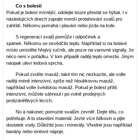
Co s bolestí
Pokud je bolest mírnější, odolejte touze přestat se hýbat. I v
následujících dnech zapojte menší protahování svalů pro
zahřátí. Někomu pomáhá i plavání nebo jízda na kole.
S regenerací svalů pomůže i odpočinek a
spánek. Někomu se osvědčilo teplo. Například si na bolavé
místo umístěte hřejivý ručník, ale pozor na varovné signály, že
něco není v pořádku. V tom případě raději teplo omezte. Jiným
naopak uleví ledová sprcha.
Pokud zvolíte masáž, také tím nic nezkazíte, ale volte
raději méně intenzivní, spíše než hloubkovou masáž,
například volte švédskou masáž. Pokud je bolest příliš
intenzivní, můžete sáhnout i po volně prodejných
protizánětlivých lécích.
No a nakonec pomozte svalům zevnitř. Dejte tělu, co
potřebuje. A to stavební materiál. Jezte více bílkovin a pijte
dostatek vody. Důležité jsou i minerály. Vhodné jsou například
banány nebo iontové nápoje.