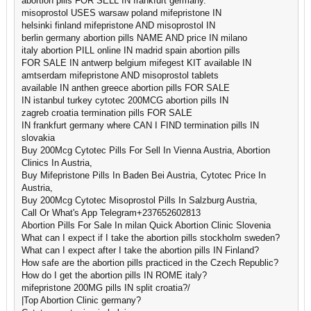
abortion pills FOR SELL IN frankfurt germany.
misoprostol USES warsaw poland mifepristone IN
helsinki finland mifepristone AND misoprostol IN
berlin germany abortion pills NAME AND price IN milano
italy abortion PILL online IN madrid spain abortion pills
FOR SALE IN antwerp belgium mifegest KIT available IN
amtserdam mifepristone AND misoprostol tablets
available IN anthen greece abortion pills FOR SALE
IN istanbul turkey cytotec 200MCG abortion pills IN
zagreb croatia termination pills FOR SALE
IN frankfurt germany where CAN I FIND termination pills IN
slovakia
Buy 200Mcg Cytotec Pills For Sell In Vienna Austria, Abortion
Clinics In Austria,
Buy Mifepristone Pills In Baden Bei Austria, Cytotec Price In
Austria,
Buy 200Mcg Cytotec Misoprostol Pills In Salzburg Austria,
Call Or What's App Telegram+237652602813
Abortion Pills For Sale In milan Quick Abortion Clinic Slovenia
What can I expect if I take the abortion pills stockholm sweden?
What can I expect after I take the abortion pills IN Finland?
How safe are the abortion pills practiced in the Czech Republic?
How do I get the abortion pills IN ROME italy?
mifepristone 200MG pills IN split croatia?/
|Top Abortion Clinic germany?