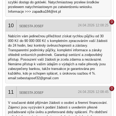
szybki dostęp do gotówki. Natychmiastowy przelew środków
przelewem natychmiastowym po zatwierdzeniu wniosku.
Informacje >>> zapadka184@int.pl
0
10
24.04.2026 12:08:25
SEBESTA JOSEF
Nabízím vám jedinečnou příležitost získat rychlou půjčku od 30
000 Kč do 90 000 000 Kč s kompletním zpracováním vaší žádosti
do 24 hodin, bez kontroly úvěruschopnosti a zástavy.
Transparentní podmínky půjčky, kompletní informace a záruky
ohledně smluvních podmínek. Garantuji seriózní a zodpovědný
přístup. Posouzení vaší žádosti je zcela zdarma a nezávazné.
Nemáme přístup k vašim údajům o výdajích a naše převody jsou
zabezpečeny bankou, takže transakce je garantována pro
každého, kdo je schopen splácet, s úrokovou sazbou 4 %.
email:sebestajosef32@gmail.com
0
11
24.04.2026 12:08:45
SEBESTA JOSEF
V současné době přijímám žádosti o osobní a firemní financování.
Zájemci jsou vyzýváni k podání žádosti s uvedením přesné
požadované výše úvěru a preferované doby splácení. Po obdržení