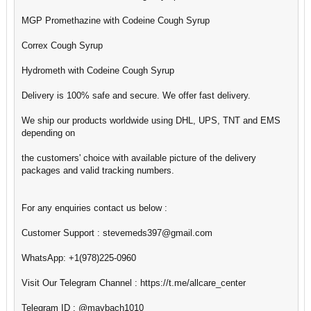
MGP Promethazine with Codeine Cough Syrup
Correx Cough Syrup
Hydrometh with Codeine Cough Syrup
Delivery is 100% safe and secure. We offer fast delivery.
We ship our products worldwide using DHL, UPS, TNT and EMS
depending on
the customers' choice with available picture of the delivery
packages and valid tracking numbers.
For any enquiries contact us below :
Customer Support : stevemeds397@gmail.com
WhatsApp: +1(978)225-0960
Visit Our Telegram Channel : https://t.me/allcare_center
Telegram ID : @maybach1010