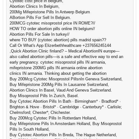
Cytotec cost price in belgium,
Abortion Clinics In Belgium,
200Mg Mifepristone Pills In Antwerp Belgium
ABortion Pills For Sell In Belgium.
200MCG cytotec misoprostol price IN ROME?//
HOW TO order abortion pills online IN belgium//
Abortion Pills For Sale In turkey//
where TO BUY (cytotec abortion) pills madrid spain??
Call Or What's App Elizerbethhealthcare +237656245144
,Quick Abortion Clinic finland? – Medical AbortionIN europe—
also called abortion pills—is a safe and effective way to end an
early pregnancy. cytotec misoprostol pills IN armania,
mifepristone 200MG pills IN armania online abortion
clinics IN armania. Thinking about getting the abortion
Buy 200Mcg Cytotec Misoprostol PillsnIn Geneva Switzerland,
Buy Mifepristone 200Mg Pills In Lausanne Switzerland,
Abortion Clinics In Basel, Vaud And Geneva Switzerland.
Buy Misoprostol Pills In Zurich, Basel.
Buy Cytotec Abortion Pills In Bath · Birmingham* · Bradford* ·
Brighton & Hove · Bristol* · Cambridge · Canterbury* · Carlisle;
Chelmsford; Chester*; Chichester.
Buy 200Mcg Cytotec Pills In Rotterdam Holland,
Buy Mifepristone Pills In Amsterdam Holland, Buy Misoprostol
Pills In South Holland,
Buy Cytotec Abortion Pills In Breda, The Hague Netherland,