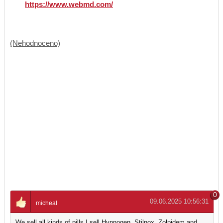
https://www.webmd.com/
(Nehodnoceno)
0
09.06.2025 10:56:31
micheal
We sell all kinds of pills I sell Hypnogen, Stilnox, Zolpidem and