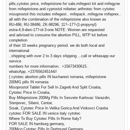
pills,cytotec price, mifepristone for sale,mifegest kit and mifegyne
from mifepristone.and cyprostol mibetec arthrotec from cytotec
misoprostol this includes mifegest.. mifepack..mifegyne mifeprex..
all with the combination of the mifepristone also known as
RU-486; RU-38486; ZK-98296; 11?--17?-(1-propynyl)
estra-4,9-dien-17?-ol-3-one NOTE: Women are requested
and advised to consume the abortion PILL, MTP kit before
completion
of their 10 weeks pregnancy period. we do both local and
international
..shipping with over 2 to 3 days shipping ...call or whtasapp our
service
numbers for more information.. +15673430615..
whatsApp..+237656245144//
{ cytotec abortion pills IN bucharest romania, mifepristone
200MG pills IN romania
Misoprostol Tablet For Sell In Zagreb And Split Croatia,
Cytotec Price In Croatia,
Buy Mifepristone 200Mg Pills In Sesvete Karlovac Varazdin,
Stenjevec, Sibeni, Centar,
Sisak, Cytotec Price In Velika Gorica And Vinkovci Craotia
cytotec FOR SALE IN venice italy cytotec
Where To Buy Cytotec Pills In Rome Italy?
FOR SALE IN hamburg germany,
200Mcg Cytotec Pills In Dortmund Germany,