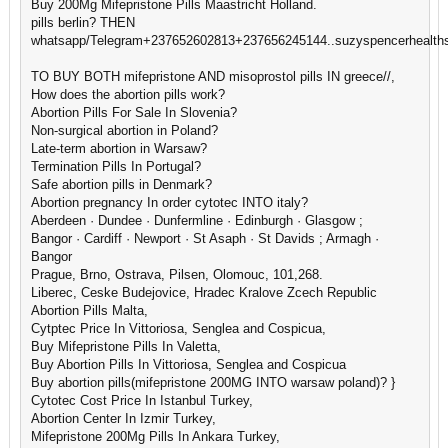
Buy 200Mg Mifepristone Pills Maastricht Holland.
pills berlin? THEN
whatsapp/Telegram+237652602813+237656245144..suzyspencerhealth
TO BUY BOTH mifepristone AND misoprostol pills IN greece//,
How does the abortion pills work?
Abortion Pills For Sale In Slovenia?
Non-surgical abortion in Poland?
Late-term abortion in Warsaw?
Termination Pills In Portugal?
Safe abortion pills in Denmark?
Abortion pregnancy In order cytotec INTO italy?
Aberdeen · Dundee · Dunfermline · Edinburgh · Glasgow ;
Bangor · Cardiff · Newport · St Asaph · St Davids ; Armagh ·
Bangor
Prague, Brno, Ostrava, Pilsen, Olomouc, 101,268.
Liberec, Ceske Budejovice, Hradec Kralove Zcech Republic
Abortion Pills Malta,
Cytptec Price In Vittoriosa, Senglea and Cospicua,
Buy Mifepristone Pills In Valetta,
Buy Abortion Pills In Vittoriosa, Senglea and Cospicua
Buy abortion pills(mifepristone 200MG INTO warsaw poland)? }
Cytotec Cost Price In Istanbul Turkey,
Abortion Center In Izmir Turkey,
Mifepristone 200Mg Pills In Ankara Turkey,