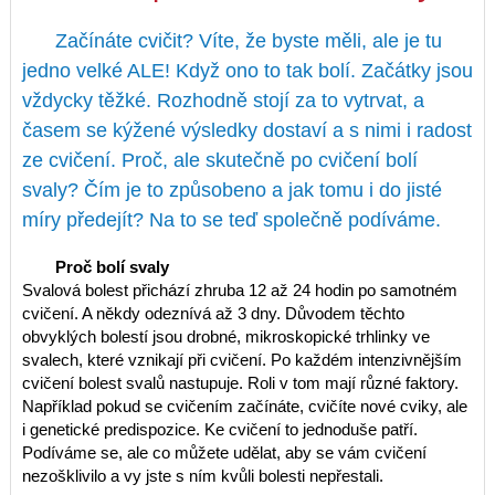
Začínáte cvičit? Víte, že byste měli, ale je tu
jedno velké ALE! Když ono to tak bolí. Začátky jsou
vždycky těžké. Rozhodně stojí za to vytrvat, a
časem se kýžené výsledky dostaví a s nimi i radost
ze cvičení. Proč, ale skutečně po cvičení bolí
svaly? Čím je to způsobeno a jak tomu i do jisté
míry předejít? Na to se teď společně podíváme.
Proč bolí svaly
Svalová bolest přichází zhruba 12 až 24 hodin po samotném
cvičení. A někdy odeznívá až 3 dny. Důvodem těchto
obvyklých bolestí jsou drobné, mikroskopické trhlinky ve
svalech, které vznikají při cvičení. Po každém intenzivnějším
cvičení bolest svalů nastupuje. Roli v tom mají různé faktory.
Například pokud se cvičením začínáte, cvičíte nové cviky, ale
i genetické predispozice. Ke cvičení to jednoduše patří.
Podíváme se, ale co můžete udělat, aby se vám cvičení
nezošklivilo a vy jste s ním kvůli bolesti nepřestali.