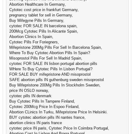
Abortion Healthcare In Germany,
Cytotec cost price in frankfurt Germany,
pregnancy tablet for sell in Germany,
Buy Mifegyne Pills In Germany,
cytotec FOR SALE IN barcelona spain,
200Mcg Cytotec Pills In Alicante Spain,
Abortion Clinics In Spain,
Cytotec Pills For Foriegners,
Mifepristone 200Mg Pills For Sell In Barcelona Spain,
Where To Buy Cytotec Abortion Pills In Spain?
Misoprostol Pills For Sell In Madrid Spain,
cytotec FOR SALE IN lisbon portugal abortion pills
WHere To Buy Cytotec Pills In Lisbon Portugal?
FOR SALE BUY mifepristone AND misoprostol
SAFE abortion pills IN guthenburg sweden misoprostol
Buy Mifepristone 200Mg Pills In Stockholm Sweden,
price IN OSLO norway,
cytotec pills IN denmark
Buy Cytotec Pills In Tampere Finland,
Cytotec 200Mcg Price In Espoo Finland,
Abortion CLinics In Turku, Mifepristone Price In Helsinki.
BUY cytotec abortion pills IN nantes france,
abortion clinics IN paris france
cytotec price IN paris, Cytotec Price In Coimbra Portugal,
Abortion Cost In Lisbon And Braga Portugal.