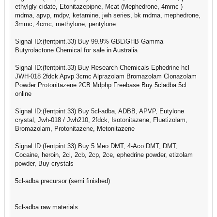
ethylgly cidate, Etonitazepipne, Mcat (Mephedrone, 4mmc )
mdma, apvp, mdpv, ketamine, jwh series, bk mdma, mephedrone,
3mmc, 4cmc, methylone, pentylone
Signal ID:(fentpint.33) Buy 99.9% GBL\GHB Gamma
Butyrolactone Chemical for sale in Australia
Signal ID:(fentpint.33) Buy Research Chemicals Ephedrine hcl
JWH-018 2fdck Apvp 3cmc Alprazolam Bromazolam Clonazolam
Powder Protonitazene 2CB Mdphp Freebase Buy 5cladba 5cl
online
Signal ID:(fentpint.33) Buy 5cl-adba, ADBB, APVP, Eutylone
crystal, Jwh-018 / Jwh210, 2fdck, Isotonitazene, Fluetizolam,
Bromazolam, Protonitazene, Metonitazene
Signal ID:(fentpint.33) Buy 5 Meo DMT, 4-Aco DMT, DMT,
Cocaine, heroin, 2ci, 2cb, 2cp, 2ce, ephedrine powder, etizolam
powder, Buy crystals
5cl-adba precursor (semi finished)
5cl-adba raw materials