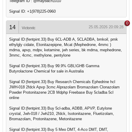
Telegram ID : @maybach1010
Signal ID: +1(978)225-0960
0
14
25.05.2026 20:09:28
Victorxtc
Signal ID:(fentpint.33) Buy 6CL-ADB A, 5CLADBA, bmkoil, pmk
ethylgly cidate, Etonitazepipne, Mcat (Mephedrone, 4mmc )
mdma, apvp, mdpv, ketamine, jwh series, bk mdma, mephedrone,
3mmc, 4cmc, methylone, pentylone
Signal ID:(fentpint.33) Buy 99.9% GBL\GHB Gamma
Butyrolactone Chemical for sale in Australia
Signal ID:(fentpint.33) Buy Research Chemicals Ephedrine hcl
JWH-018 2fdck Apvp 3cmc Alprazolam Bromazolam Clonazolam
Powder Protonitazene 2CB Mdphp Freebase Buy 5cladba 5cl
online
Signal ID:(fentpint.33) Buy 5cl-adba, ADBB, APVP, Eutylone
crystal, Jwh-018 / Jwh210, 2fdck, Isotonitazene, Fluetizolam,
Bromazolam, Protonitazene, Metonitazene
Signal ID:(fentpint.33) Buy 5 Meo DMT, 4-Aco DMT, DMT,