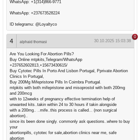
WhatsApp: +1(314)866-9771
WhatsApp: +237673528224
ID telegramu: @Loyaltyco
0
4
30.10.2025 15:03:38
alphaid thomasi
Are You Looking For Abortion Pills?
Buy Online mtpkits,Telegram/WhatsApp
+237652602813,+15673430615/
Buy Cytotec Pills In Porto And Lisbon Portugal, Pprivate Abortion
Clinics In Portugal,
Buy 200Mg Mifepristone Pills In Coimbra Portugal.
mtpkits with both mifepristone and misoprostol with both 200mg
and 200mcg
with to 12weeks of pregnancy effective termination help of
unwanted kits..takin within 24 to 30 hours if takin alongside
with a 200mg.. ..mife..this process is called... (non surgical
abortion)..
since its been done singly. commonly ask questions..where to buy
your
abortionpills, cytotec for sale,abortion clinics near me, safe
abortion