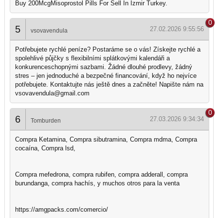
Buy 200McgMisoprostol Pills For Sell In Izmir Turkey.
0
5
27.02.2026 9:55:56
vsovavendula
Potřebujete rychlé peníze? Postaráme se o vás! Získejte rychlé a
spolehlivé půjčky s flexibilními splátkovými kalendáři a
konkurenceschopnými sazbami. Žádné dlouhé prodlevy, žádný
stres – jen jednoduché a bezpečné financování, když ho nejvíce
potřebujete. Kontaktujte nás ještě dnes a začněte! Napište nám na
vsovavendula@gmail.com
0
6
27.03.2026 9:34:34
Tomburden
Compra Ketamina, Compra sibutramina, Compra mdma, Compra
cocaína, Compra lsd,
Compra mefedrona, compra rubifen, compra adderall, compra
burundanga, compra hachís, y muchos otros para la venta
https://amgpacks.com/comercio/