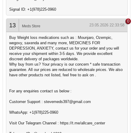
Signal ID: +1(978)225-0960
0
13
23.05.2026 22:33:58
Meds Store
Buy Weight loss medications such as : Mounjaro, Ozempic,
wegovy, saxenda and many more, MEDICINES FOR
DEPRESSION, ANXIETY, contact us for your order and you will
receive your shipment within 3-5 days. We provide excellent
discreet delivery of packages worldwide.
Why buy from us? Your privacy is our concern * safe transaction
guarantee. All our prices are reduced to wholesale prices. We also
have other products not listed, feel free to ask on .
For any enquiries contact us below :
Customer Support : stevemeds397@gmail.com
WhatsApp: +1(978)225-0960
Visit Our Telegram Channel : https://t.me/allcare_center