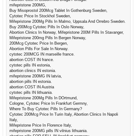
mifepristone 200MG,
Buy Misoprostol 200Mcg Tablet In Gothenburg Sweden,
Cytotec Price In Stockhol Sweden,
Mifepristone 200Mg Pills In Malmo, Uppsala And Orrebro Sweden.
Buy 200Mcg Cytotec Pills In Oslo Norway,
Abortion Clinics In Norway, Mifepristone 200M Pills In Stavanger,
Mifepristone 200mg Pills In Bergen Norway,
200Mcg Cytotec Price In Bergen,
Abortion Pills For Sale In Norway.
cytotec 200MCG IN marseille france.
abortion COST IN france.
cytotec pills IN estonia,
abortion clinics IN estonia.
mifepristone 200MG IN latvia,
abortion pills IN estonia.
abortion COST IN Austria
cytotec pills IN lithuania.
Mifepristone 200Mg Pills In DOrtmund,
Cologne, Cytotec Price In Frankfurt Germny,
Where To Buy Cytotec Pills In Germany?
Cytotec 200Mcg Price In Turin Italy, Abortion Clinics In Napoli
Italy,
Mifepristone Price In Florence Italy,
mifepristone 200MG pills IN vilnius lithuania.