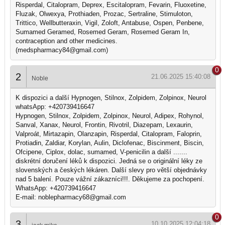
Risperdal, Citalopram, Deprex, Escitalopram, Fevarin, Fluoxetine,
Fluzak, Olwexya, Prothiaden, Prozac, Sertraline, Stimuloton,
Trittico, Wellbutteraxin, Vigil, Zoloft, Antabuse, Ospen, Penbene,
Sumamed Geramed, Rosemed Geram, Rosemed Geram In,
contraception and other medicines.
(medspharmacy84@gmail.com)
0
2
21.06.2025 15:40:08
Noble
K dispozici a další Hypnogen, Stilnox, Zolpidem, Zolpinox, Neurol
whatsApp: +420739416647
Hypnogen, Stilnox, Zolpidem, Zolpinox, Neurol, Adipex, Rohynol,
Sanval, Xanax, Neurol, Frontin, Rivotril, Diazepam, Lexaurin,
Valproát, Mirtazapin, Olanzapin, Risperdal, Citalopram, Faloprin,
Protiadin, Zaldiar, Korylan, Aulin, Diclofenac, Biscinment, Biscin,
Ofcipene, Ciplox, dolac, sumamed, V-penicilin a další .......
diskrétní doručení léků k dispozici. Jedná se o originální léky ze
slovenských a českých lékáren. Další slevy pro větší objednávky
nad 5 balení. Pouze vážní zákazníci!!!. Děkujeme za pochopení.
WhatsApp: +420739416647
E-mail: noblepharmacy68@gmail.com
0
3
10.10.2025 12:04:18