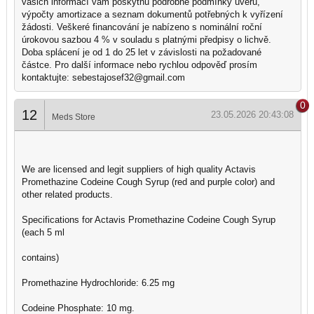
vašich informací vám poskytnu podrobné podmínky úvěru,
výpočty amortizace a seznam dokumentů potřebných k vyřízení
žádosti. Veškeré financování je nabízeno s nominální roční
úrokovou sazbou 4 % v souladu s platnými předpisy o lichvě.
Doba splácení je od 1 do 25 let v závislosti na požadované
částce. Pro další informace nebo rychlou odpověď prosím
kontaktujte: sebestajosef32@gmail.com
0
12
23.05.2026 20:43:08
Meds Store
We are licensed and legit suppliers of high quality Actavis
Promethazine Codeine Cough Syrup (red and purple color) and
other related products.
Specifications for Actavis Promethazine Codeine Cough Syrup
(each 5 ml
contains)
Promethazine Hydrochloride: 6.25 mg
Codeine Phosphate: 10 mg.