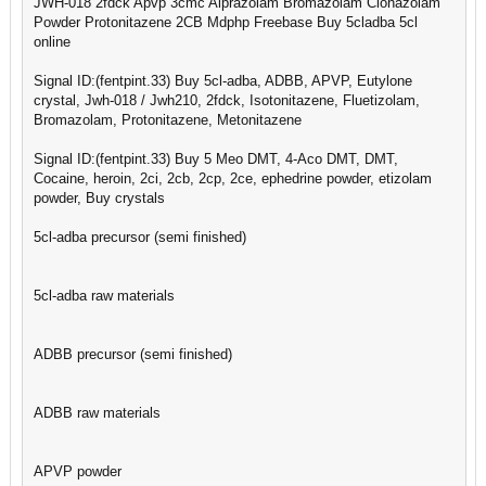
JWH-018 2fdck Apvp 3cmc Alprazolam Bromazolam Clonazolam
Powder Protonitazene 2CB Mdphp Freebase Buy 5cladba 5cl
online
Signal ID:(fentpint.33) Buy 5cl-adba, ADBB, APVP, Eutylone
crystal, Jwh-018 / Jwh210, 2fdck, Isotonitazene, Fluetizolam,
Bromazolam, Protonitazene, Metonitazene
Signal ID:(fentpint.33) Buy 5 Meo DMT, 4-Aco DMT, DMT,
Cocaine, heroin, 2ci, 2cb, 2cp, 2ce, ephedrine powder, etizolam
powder, Buy crystals
5cl-adba precursor (semi finished)
5cl-adba raw materials
ADBB precursor (semi finished)
ADBB raw materials
APVP powder