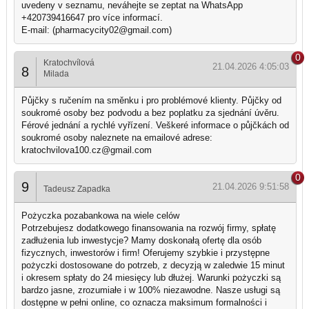
uvedeny v seznamu, neváhejte se zeptat na WhatsApp
+420739416647 pro více informací.
E-mail: (pharmacycity02@gmail.com)
0
Kratochvílová
21.04.2026 4:05:03
8
Milada
Půjčky s ručením na směnku i pro problémové klienty. Půjčky od
soukromé osoby bez podvodu a bez poplatku za sjednání úvěru.
Férové ​​jednání a rychlé vyřízení. Veškeré informace o půjčkách od
soukromé osoby naleznete na emailové adrese:
kratochvilova100.cz@gmail.com
0
9
21.04.2026 9:51:58
Tadeusz Zapadka
Pożyczka pozabankowa na wiele celów
Potrzebujesz dodatkowego finansowania na rozwój firmy, spłatę
zadłużenia lub inwestycje? Mamy doskonałą ofertę dla osób
fizycznych, inwestorów i firm! Oferujemy szybkie i przystępne
pożyczki dostosowane do potrzeb, z decyzją w zaledwie 15 minut
i okresem spłaty do 24 miesięcy lub dłużej. Warunki pożyczki są
bardzo jasne, zrozumiałe i w 100% niezawodne. Nasze usługi są
dostępne w pełni online, co oznacza maksimum formalności i