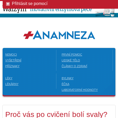
Přihlásit se pomocí
NEMOCI
PRVNÍ POMOC
VYŠETŘENÍ
LIDSKÉ TĚLO
PŘÍZNAKY
ČLÁNKY O ZDRAVÍ
LÉKY
BYLINKY
LÉKÁRNY
ÉČKA
LABORATORNÍ HODNOTY
Proč vás po cvičení bolí svaly?