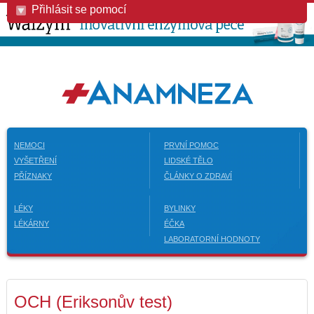
Přihlásit se pomocí
NEMOCI
PRVNÍ POMOC
VYŠETŘENÍ
LIDSKÉ TĚLO
PŘÍZNAKY
ČLÁNKY O ZDRAVÍ
LÉKY
BYLINKY
LÉKÁRNY
ÉČKA
LABORATORNÍ HODNOTY
OCH (Eriksonův test)