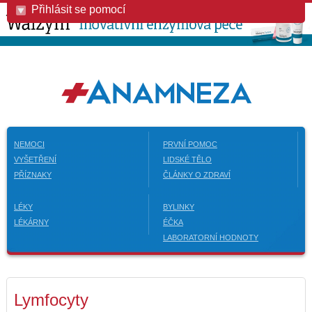
Přihlásit se pomocí
NEMOCI
PRVNÍ POMOC
VYŠETŘENÍ
LIDSKÉ TĚLO
PŘÍZNAKY
ČLÁNKY O ZDRAVÍ
LÉKY
BYLINKY
LÉKÁRNY
ÉČKA
LABORATORNÍ HODNOTY
Lymfocyty