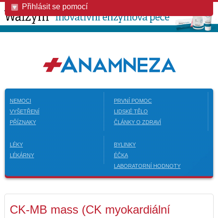
Přihlásit se pomocí
NEMOCI
PRVNÍ POMOC
VYŠETŘENÍ
LIDSKÉ TĚLO
PŘÍZNAKY
ČLÁNKY O ZDRAVÍ
LÉKY
BYLINKY
LÉKÁRNY
ÉČKA
LABORATORNÍ HODNOTY
CK-MB mass (CK myokardiální