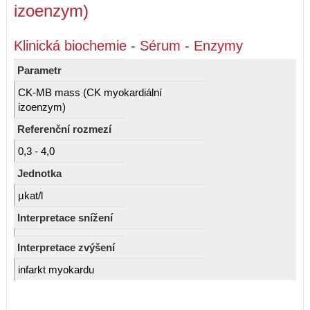
izoenzym)
Klinická biochemie - Sérum - Enzymy
Parametr
CK-MB mass (CK myokardiální
izoenzym)
Referenční rozmezí
0,3 - 4,0
Jednotka
µkat/l
Interpretace snížení
Interpretace zvýšení
infarkt myokardu