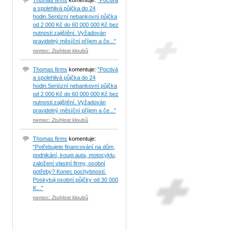
Thomas firms
komentuje:
"Poctivá
a spolehlivá půjčka do 24
hodin.Seriózní nebankovní půjčka
od 2 000 Kč do 60 000 000 Kč bez
nutnosti zajištění. Vyžadován
pravidelný měsíční příjem a če..."
nemoc: Ztuhlost kloubů
Thomas firms
komentuje:
"Poctivá
a spolehlivá půjčka do 24
hodin.Seriózní nebankovní půjčka
od 2 000 Kč do 60 000 000 Kč bez
nutnosti zajištění. Vyžadován
pravidelný měsíční příjem a če..."
nemoc: Ztuhlost kloubů
Thomas firms
komentuje:
"Potřebujete financování na dům,
podnikání, koupi auta, motocyklu,
založení vlastní firmy, osobní
potřeby? Konec pochybností.
Poskytuji osobní půjčky od 30 000
K..."
nemoc: Ztuhlost kloubů