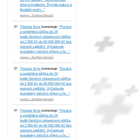
před schválením. Rychlá reakce a
flexibilní možn..."
nemoc: Ztuhlost kloubů
Thomas firms
komentuje:
"Poctivá
a spolehlivá půjčka do 24
hodin.Seriózní nebankovní půjčka
od 2 000 Kč do 60 000 000 Kč bez
nutnosti zajištění. Vyžadován
pravidelný měsíční příjem a če..."
nemoc: Ztuhlost kloubů
Thomas firms
komentuje:
"Poctivá
a spolehlivá půjčka do 24
hodin.Seriózní nebankovní půjčka
od 2 000 Kč do 60 000 000 Kč bez
nutnosti zajištění. Vyžadován
pravidelný měsíční příjem a če..."
nemoc: Ztuhlost kloubů
Thomas firms
komentuje:
"Poctivá
a spolehlivá půjčka do 24
hodin.Seriózní nebankovní půjčka
od 2 000 Kč do 60 000 000 Kč bez
nutnosti zajištění. Vyžadován
pravidelný měsíční příjem a če..."