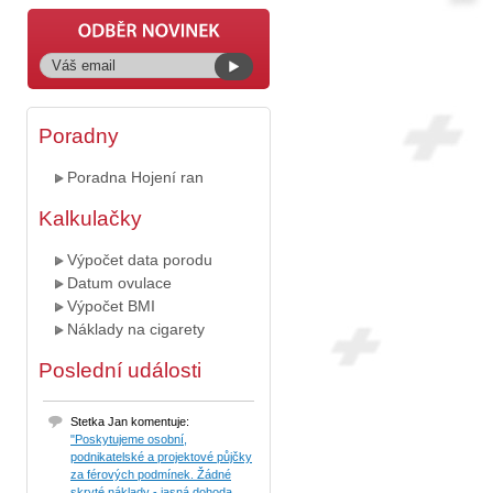
Poradny
Poradna Hojení ran
Kalkulačky
Výpočet data porodu
Datum ovulace
Výpočet BMI
Náklady na cigarety
Poslední události
Stetka Jan komentuje:
"Poskytujeme osobní,
podnikatelské a projektové půjčky
za férových podmínek. Žádné
skryté náklady - jasná dohoda