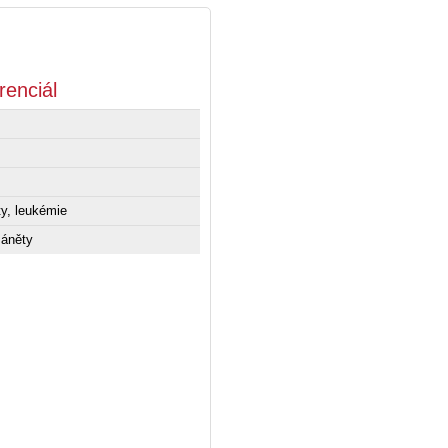
renciál
ty, leukémie
záněty