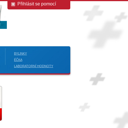
Přihlásit se pomocí
BYLINKY
ÉČKA
LABORATORNÍ HODNOTY