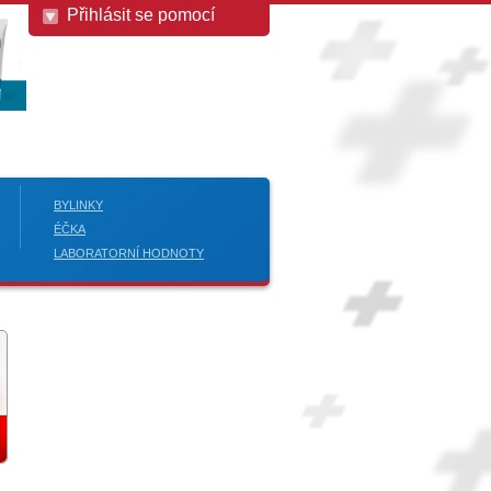
Přihlásit se pomocí
BYLINKY
ÉČKA
LABORATORNÍ HODNOTY