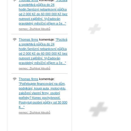
Thomas firms
komentuje:
"Poctivá
a spolehlivá půjčka do 24
hodin.Seriózní nebankovní půjčka
od 2 000 Kč do 60 000 000 Kč bez
nutnosti zajištění. Vyžadován
pravidelný měsíční příjem a če..."
nemoc: Ztuhlost kloubů
Thomas firms
komentuje:
"Poctivá
a spolehlivá půjčka do 24
hodin.Seriózní nebankovní půjčka
od 2 000 Kč do 60 000 000 Kč bez
nutnosti zajištění. Vyžadován
pravidelný měsíční příjem a če..."
nemoc: Ztuhlost kloubů
Thomas firms
komentuje:
"Potřebujete financování na dům,
podnikání, koupi auta, motocyklu,
založení vlastní firmy, osobní
potřeby? Konec pochybností.
Poskytuji osobní půjčky od 30 000
K..."
nemoc: Ztuhlost kloubů