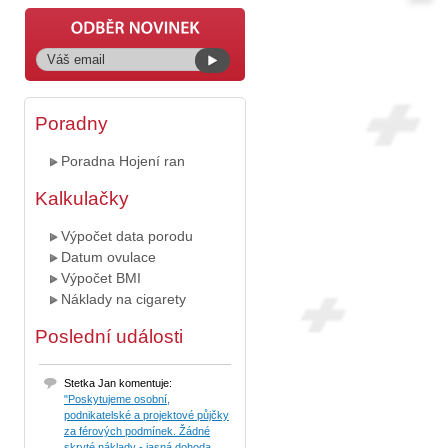
Poradny
Poradna Hojení ran
Kalkulačky
Výpočet data porodu
Datum ovulace
Výpočet BMI
Náklady na cigarety
Poslední události
Stetka Jan komentuje:
"Poskytujeme osobní,
podnikatelské a projektové půjčky
za férových podmínek. Žádné
skryté náklady - jasná dohoda