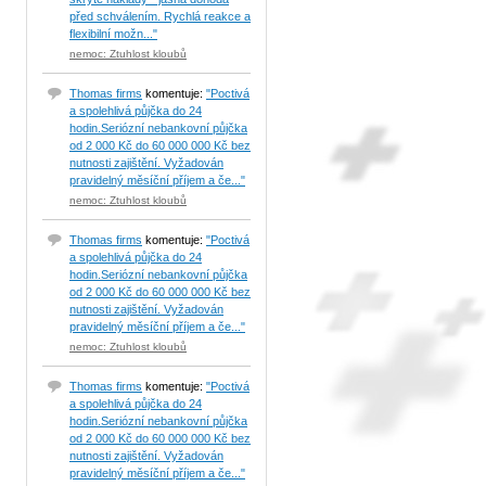
před schválením. Rychlá reakce a
flexibilní možn..."
nemoc: Ztuhlost kloubů
Thomas firms
komentuje:
"Poctivá
a spolehlivá půjčka do 24
hodin.Seriózní nebankovní půjčka
od 2 000 Kč do 60 000 000 Kč bez
nutnosti zajištění. Vyžadován
pravidelný měsíční příjem a če..."
nemoc: Ztuhlost kloubů
Thomas firms
komentuje:
"Poctivá
a spolehlivá půjčka do 24
hodin.Seriózní nebankovní půjčka
od 2 000 Kč do 60 000 000 Kč bez
nutnosti zajištění. Vyžadován
pravidelný měsíční příjem a če..."
nemoc: Ztuhlost kloubů
Thomas firms
komentuje:
"Poctivá
a spolehlivá půjčka do 24
hodin.Seriózní nebankovní půjčka
od 2 000 Kč do 60 000 000 Kč bez
nutnosti zajištění. Vyžadován
pravidelný měsíční příjem a če..."