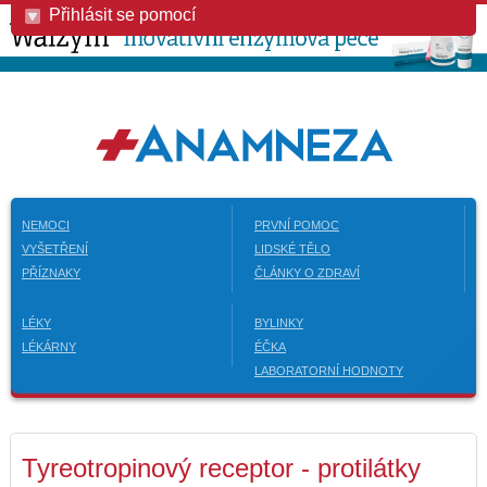
Přihlásit se pomocí
NEMOCI
PRVNÍ POMOC
VYŠETŘENÍ
LIDSKÉ TĚLO
PŘÍZNAKY
ČLÁNKY O ZDRAVÍ
LÉKY
BYLINKY
LÉKÁRNY
ÉČKA
LABORATORNÍ HODNOTY
Tyreotropinový receptor - protilátky