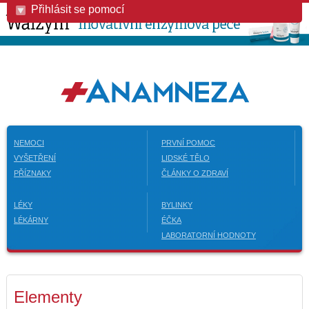
Přihlásit se pomocí
NEMOCI
PRVNÍ POMOC
VYŠETŘENÍ
LIDSKÉ TĚLO
PŘÍZNAKY
ČLÁNKY O ZDRAVÍ
LÉKY
BYLINKY
LÉKÁRNY
ÉČKA
LABORATORNÍ HODNOTY
Elementy