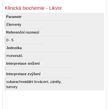
Klinická biochemie - Likvor
Parametr
Elementy
Referenční rozmezí
0 - 5
Jednotka
mononukl.
Interpretace snížení
Interpretace zvýšení
subarachnoidální krvácení, záněty,
tumory