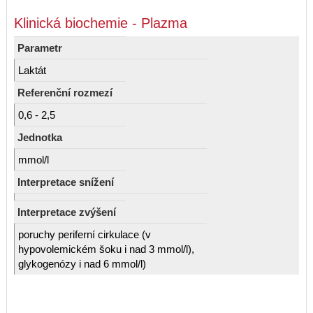
Klinická biochemie - Plazma
Parametr
Laktát
Referenční rozmezí
0,6 - 2,5
Jednotka
mmol/l
Interpretace snížení
Interpretace zvýšení
poruchy periferní cirkulace (v
hypovolemickém šoku i nad 3 mmol/l),
glykogenózy i nad 6 mmol/l)