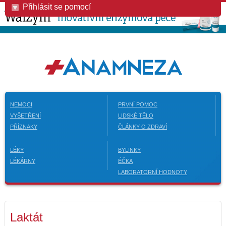
Přihlásit se pomocí
NEMOCI
PRVNÍ POMOC
VYŠETŘENÍ
LIDSKÉ TĚLO
PŘÍZNAKY
ČLÁNKY O ZDRAVÍ
LÉKY
BYLINKY
LÉKÁRNY
ÉČKA
LABORATORNÍ HODNOTY
Laktát