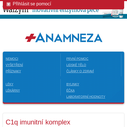
Přihlásit se pomocí
NEMOCI
PRVNÍ POMOC
VYŠETŘENÍ
LIDSKÉ TĚLO
PŘÍZNAKY
ČLÁNKY O ZDRAVÍ
LÉKY
BYLINKY
LÉKÁRNY
ÉČKA
LABORATORNÍ HODNOTY
C1q imunitní komplex