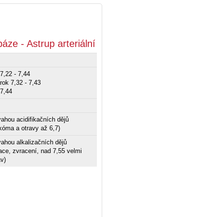
áze - Astrup arteriální
7,22 - 7,44
rok 7,32 - 7,43
 7,44
vahou acidifikačních dějů
 kóma a otravy až 6,7)
vahou alkalizačních dějů
ace, zvracení, nad 7,55 velmi
v)