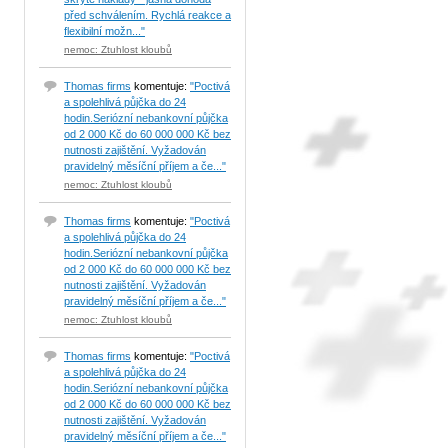
před schválením. Rychlá reakce a
flexibilní možn..."
nemoc: Ztuhlost kloubů
Thomas firms
komentuje:
"Poctivá
a spolehlivá půjčka do 24
hodin.Seriózní nebankovní půjčka
od 2 000 Kč do 60 000 000 Kč bez
nutnosti zajištění. Vyžadován
pravidelný měsíční příjem a če..."
nemoc: Ztuhlost kloubů
Thomas firms
komentuje:
"Poctivá
a spolehlivá půjčka do 24
hodin.Seriózní nebankovní půjčka
od 2 000 Kč do 60 000 000 Kč bez
nutnosti zajištění. Vyžadován
pravidelný měsíční příjem a če..."
nemoc: Ztuhlost kloubů
Thomas firms
komentuje:
"Poctivá
a spolehlivá půjčka do 24
hodin.Seriózní nebankovní půjčka
od 2 000 Kč do 60 000 000 Kč bez
nutnosti zajištění. Vyžadován
pravidelný měsíční příjem a če..."