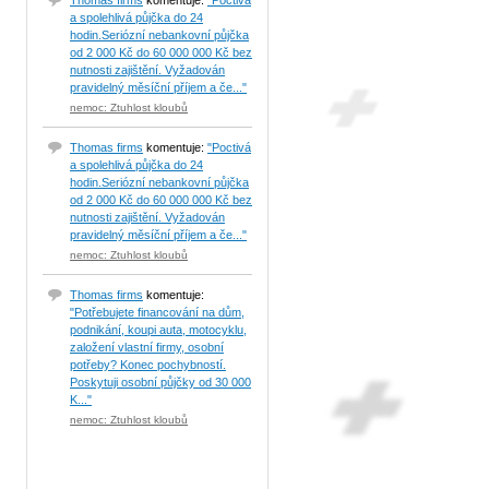
Thomas firms
komentuje:
"Poctivá
a spolehlivá půjčka do 24
hodin.Seriózní nebankovní půjčka
od 2 000 Kč do 60 000 000 Kč bez
nutnosti zajištění. Vyžadován
pravidelný měsíční příjem a če..."
nemoc: Ztuhlost kloubů
Thomas firms
komentuje:
"Poctivá
a spolehlivá půjčka do 24
hodin.Seriózní nebankovní půjčka
od 2 000 Kč do 60 000 000 Kč bez
nutnosti zajištění. Vyžadován
pravidelný měsíční příjem a če..."
nemoc: Ztuhlost kloubů
Thomas firms
komentuje:
"Potřebujete financování na dům,
podnikání, koupi auta, motocyklu,
založení vlastní firmy, osobní
potřeby? Konec pochybností.
Poskytuji osobní půjčky od 30 000
K..."
nemoc: Ztuhlost kloubů