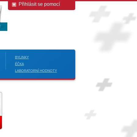
Přihlásit se pomocí
BYLINKY
ÉČKA
LABORATORNÍ HODNOTY