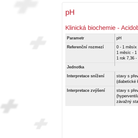
pH
Klinická biochemie - Acidob
Parametr
pH
Referenční rozmezí
0 - 1 měsíx 
1 měsíc - 1 
1 rok 7,36 -
Jednotka
Interpretace snížení
stavy s pře
(diabetické
Interpretace zvýšení
stavy s pře
(hyperventil
závažný sta