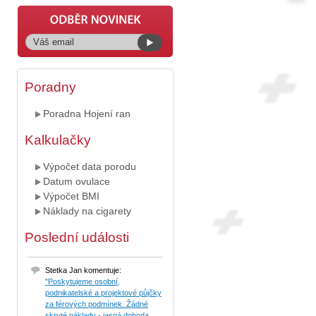
Poradny
Poradna Hojení ran
Kalkulačky
Výpočet data porodu
Datum ovulace
Výpočet BMI
Náklady na cigarety
Poslední události
Stetka Jan komentuje:
"Poskytujeme osobní,
podnikatelské a projektové půjčky
za férových podmínek. Žádné
skryté náklady - jasná dohoda