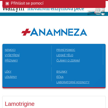
Přihlásit se pomocí
NEMOCI
PRVNÍ POMOC
VYŠETŘENÍ
LIDSKÉ TĚLO
PŘÍZNAKY
ČLÁNKY O ZDRAVÍ
LÉKY
BYLINKY
LÉKÁRNY
ÉČKA
LABORATORNÍ HODNOTY
Lamotrigine