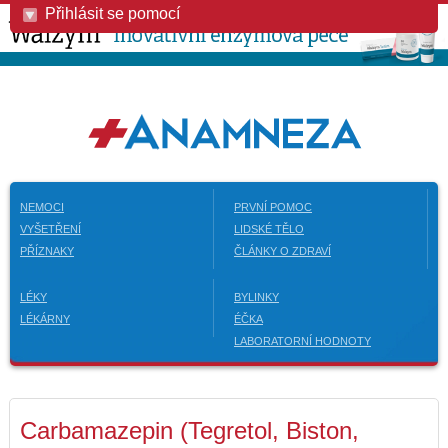
Přihlásit se pomocí
NEMOCI
PRVNÍ POMOC
VYŠETŘENÍ
LIDSKÉ TĚLO
PŘÍZNAKY
ČLÁNKY O ZDRAVÍ
LÉKY
BYLINKY
LÉKÁRNY
ÉČKA
LABORATORNÍ HODNOTY
Carbamazepin (Tegretol, Biston,