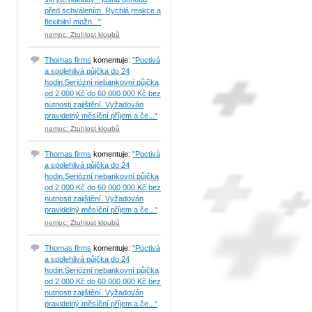
před schválením. Rychlá reakce a
flexibilní možn..."
nemoc: Ztuhlost kloubů
Thomas firms
komentuje:
"Poctivá
a spolehlivá půjčka do 24
hodin.Seriózní nebankovní půjčka
od 2 000 Kč do 60 000 000 Kč bez
nutnosti zajištění. Vyžadován
pravidelný měsíční příjem a če..."
nemoc: Ztuhlost kloubů
Thomas firms
komentuje:
"Poctivá
a spolehlivá půjčka do 24
hodin.Seriózní nebankovní půjčka
od 2 000 Kč do 60 000 000 Kč bez
nutnosti zajištění. Vyžadován
pravidelný měsíční příjem a če..."
nemoc: Ztuhlost kloubů
Thomas firms
komentuje:
"Poctivá
a spolehlivá půjčka do 24
hodin.Seriózní nebankovní půjčka
od 2 000 Kč do 60 000 000 Kč bez
nutnosti zajištění. Vyžadován
pravidelný měsíční příjem a če..."