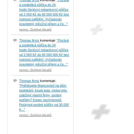
Thomas firms
komentuje:
"Poctivá
a spolehlivá půjčka do 24
hodin.Seriózní nebankovní půjčka
od 2 000 Kč do 60 000 000 Kč bez
nutnosti zajištění. Vyžadován
pravidelný měsíční příjem a če..."
nemoc: Ztuhlost kloubů
Thomas firms
komentuje:
"Poctivá
a spolehlivá půjčka do 24
hodin.Seriózní nebankovní půjčka
od 2 000 Kč do 60 000 000 Kč bez
nutnosti zajištění. Vyžadován
pravidelný měsíční příjem a če..."
nemoc: Ztuhlost kloubů
Thomas firms
komentuje:
"Potřebujete financování na dům,
podnikání, koupi auta, motocyklu,
založení vlastní firmy, osobní
potřeby? Konec pochybností.
Poskytuji osobní půjčky od 30 000
K..."
nemoc: Ztuhlost kloubů