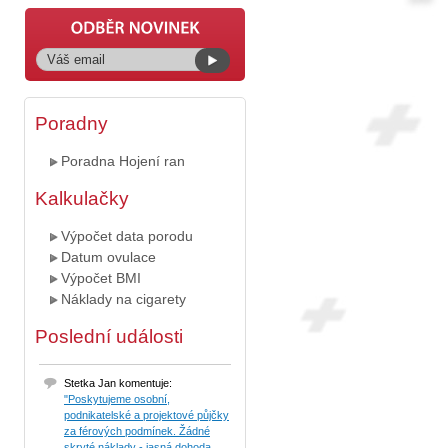
Poradny
Poradna Hojení ran
Kalkulačky
Výpočet data porodu
Datum ovulace
Výpočet BMI
Náklady na cigarety
Poslední události
Stetka Jan komentuje:
"Poskytujeme osobní,
podnikatelské a projektové půjčky
za férových podmínek. Žádné
skryté náklady - jasná dohoda