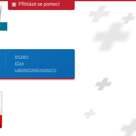
Přihlásit se pomocí
BYLINKY
ÉČKA
LABORATORNÍ HODNOTY