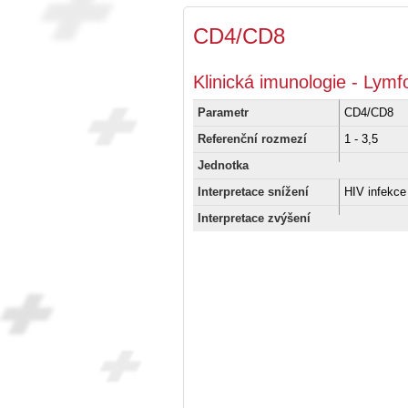
CD4/CD8
Klinická imunologie - Lym
Parametr
CD4/CD8
Referenční rozmezí
1 - 3,5
Jednotka
Interpretace snížení
HIV infekce
Interpretace zvýšení