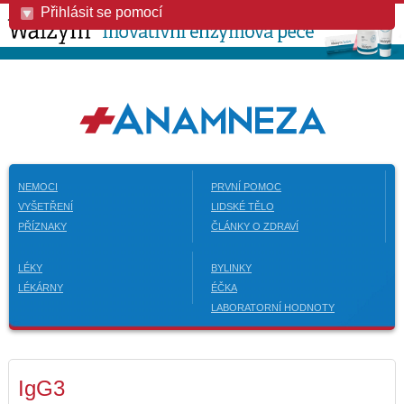
Přihlásit se pomocí
NEMOCI
PRVNÍ POMOC
VYŠETŘENÍ
LIDSKÉ TĚLO
PŘÍZNAKY
ČLÁNKY O ZDRAVÍ
LÉKY
BYLINKY
LÉKÁRNY
ÉČKA
LABORATORNÍ HODNOTY
IgG3