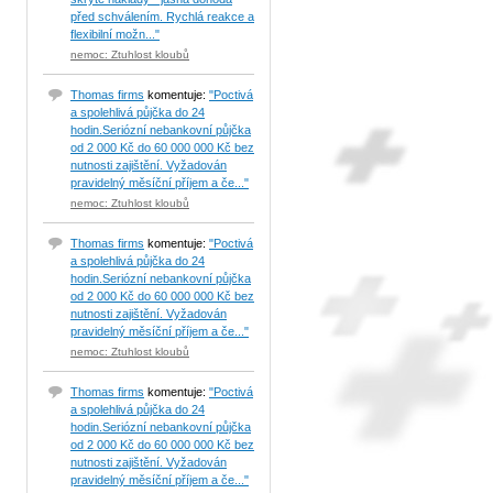
před schválením. Rychlá reakce a
flexibilní možn..."
nemoc: Ztuhlost kloubů
Thomas firms
komentuje:
"Poctivá
a spolehlivá půjčka do 24
hodin.Seriózní nebankovní půjčka
od 2 000 Kč do 60 000 000 Kč bez
nutnosti zajištění. Vyžadován
pravidelný měsíční příjem a če..."
nemoc: Ztuhlost kloubů
Thomas firms
komentuje:
"Poctivá
a spolehlivá půjčka do 24
hodin.Seriózní nebankovní půjčka
od 2 000 Kč do 60 000 000 Kč bez
nutnosti zajištění. Vyžadován
pravidelný měsíční příjem a če..."
nemoc: Ztuhlost kloubů
Thomas firms
komentuje:
"Poctivá
a spolehlivá půjčka do 24
hodin.Seriózní nebankovní půjčka
od 2 000 Kč do 60 000 000 Kč bez
nutnosti zajištění. Vyžadován
pravidelný měsíční příjem a če..."