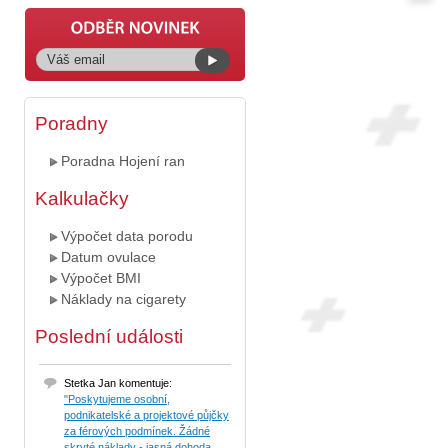
Poradny
Poradna Hojení ran
Kalkulačky
Výpočet data porodu
Datum ovulace
Výpočet BMI
Náklady na cigarety
Poslední události
Stetka Jan komentuje:
"Poskytujeme osobní,
podnikatelské a projektové půjčky
za férových podmínek. Žádné
skryté náklady - jasná dohoda