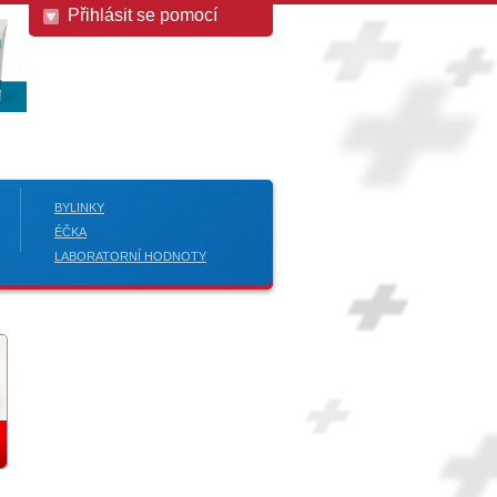
Přihlásit se pomocí
BYLINKY
ÉČKA
LABORATORNÍ HODNOTY