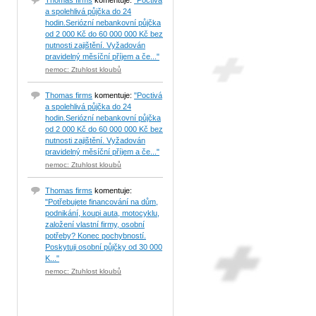
Thomas firms
komentuje:
"Poctivá
a spolehlivá půjčka do 24
hodin.Seriózní nebankovní půjčka
od 2 000 Kč do 60 000 000 Kč bez
nutnosti zajištění. Vyžadován
pravidelný měsíční příjem a če..."
nemoc: Ztuhlost kloubů
Thomas firms
komentuje:
"Poctivá
a spolehlivá půjčka do 24
hodin.Seriózní nebankovní půjčka
od 2 000 Kč do 60 000 000 Kč bez
nutnosti zajištění. Vyžadován
pravidelný měsíční příjem a če..."
nemoc: Ztuhlost kloubů
Thomas firms
komentuje:
"Potřebujete financování na dům,
podnikání, koupi auta, motocyklu,
založení vlastní firmy, osobní
potřeby? Konec pochybností.
Poskytuji osobní půjčky od 30 000
K..."
nemoc: Ztuhlost kloubů