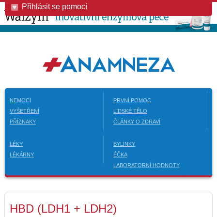
Přihlásit se pomocí
NEMOCI
PRVNÍ POMOC
VYŠETŘENÍ
LIDSKÉ TĚLO
PŘÍZNAKY
ČLÁNKY O ZDRAVÍ
LÉKY
BYLINKY
LÉKÁRNY
ÉČKA
LABORATORNÍ HODNOTY
HBD (LDH1 + LDH2)