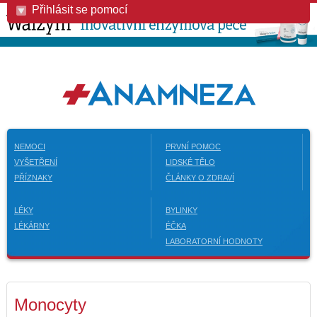
Přihlásit se pomocí
NEMOCI
PRVNÍ POMOC
VYŠETŘENÍ
LIDSKÉ TĚLO
PŘÍZNAKY
ČLÁNKY O ZDRAVÍ
LÉKY
BYLINKY
LÉKÁRNY
ÉČKA
LABORATORNÍ HODNOTY
Monocyty