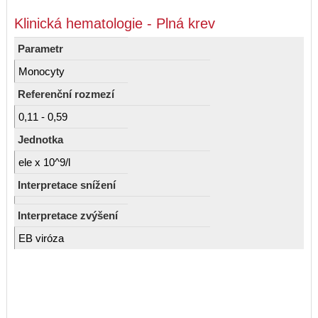
Klinická hematologie - Plná krev
Parametr
Monocyty
Referenční rozmezí
0,11 - 0,59
Jednotka
ele x 10^9/l
Interpretace snížení
Interpretace zvýšení
EB viróza