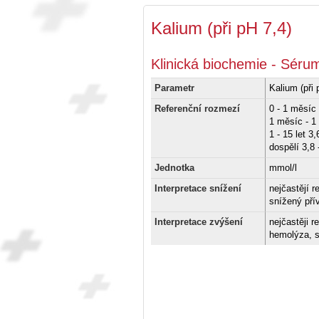
Kalium (při pH 7,4)
Klinická biochemie - Sérum
Parametr
Kalium (při 
Referenční rozmezí
0 - 1 měsíc 
1 měsíc - 1 
1 - 15 let 3,
dospělí 3,8 
Jednotka
mmol/l
Interpretace snížení
nejčastějí r
snížený pří
Interpretace zvýšení
nejčastěji re
hemolýza, s