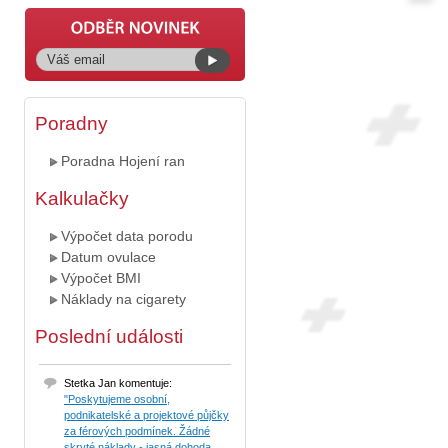
Poradny
Poradna Hojení ran
Kalkulačky
Výpočet data porodu
Datum ovulace
Výpočet BMI
Náklady na cigarety
Poslední události
Stetka Jan komentuje:
"Poskytujeme osobní,
podnikatelské a projektové půjčky
za férových podmínek. Žádné
skryté náklady - jasná dohoda