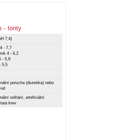
 - Ionty
pH 7,4)
4 - 7,7
rok 4 - 6,2
6 - 5,9
- 5,5
enální porucha (diuretika) nebo
vod
nální selhání, arteficiální
tará krev