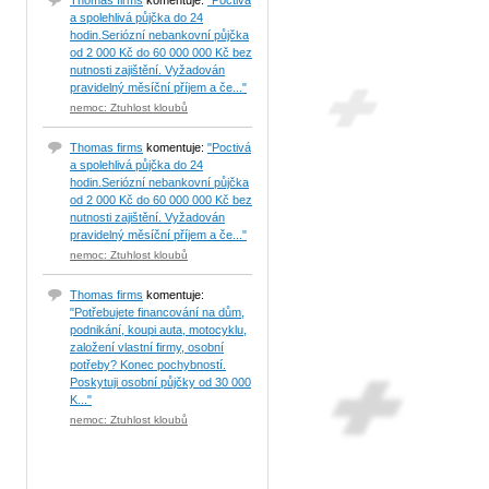
Thomas firms
komentuje:
"Poctivá
a spolehlivá půjčka do 24
hodin.Seriózní nebankovní půjčka
od 2 000 Kč do 60 000 000 Kč bez
nutnosti zajištění. Vyžadován
pravidelný měsíční příjem a če..."
nemoc: Ztuhlost kloubů
Thomas firms
komentuje:
"Poctivá
a spolehlivá půjčka do 24
hodin.Seriózní nebankovní půjčka
od 2 000 Kč do 60 000 000 Kč bez
nutnosti zajištění. Vyžadován
pravidelný měsíční příjem a če..."
nemoc: Ztuhlost kloubů
Thomas firms
komentuje:
"Potřebujete financování na dům,
podnikání, koupi auta, motocyklu,
založení vlastní firmy, osobní
potřeby? Konec pochybností.
Poskytuji osobní půjčky od 30 000
K..."
nemoc: Ztuhlost kloubů