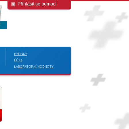
Přihlásit se pomocí
BYLINKY
ÉČKA
LABORATORNÍ HODNOTY