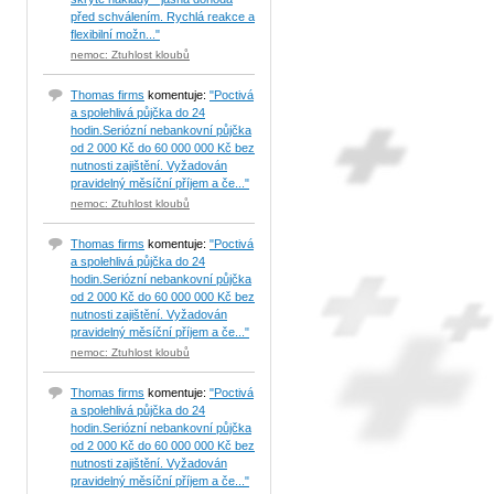
před schválením. Rychlá reakce a
flexibilní možn..."
nemoc: Ztuhlost kloubů
Thomas firms
komentuje:
"Poctivá
a spolehlivá půjčka do 24
hodin.Seriózní nebankovní půjčka
od 2 000 Kč do 60 000 000 Kč bez
nutnosti zajištění. Vyžadován
pravidelný měsíční příjem a če..."
nemoc: Ztuhlost kloubů
Thomas firms
komentuje:
"Poctivá
a spolehlivá půjčka do 24
hodin.Seriózní nebankovní půjčka
od 2 000 Kč do 60 000 000 Kč bez
nutnosti zajištění. Vyžadován
pravidelný měsíční příjem a če..."
nemoc: Ztuhlost kloubů
Thomas firms
komentuje:
"Poctivá
a spolehlivá půjčka do 24
hodin.Seriózní nebankovní půjčka
od 2 000 Kč do 60 000 000 Kč bez
nutnosti zajištění. Vyžadován
pravidelný měsíční příjem a če..."