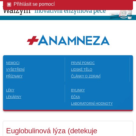
Přihlásit se pomocí
NEMOCI
PRVNÍ POMOC
VYŠETŘENÍ
LIDSKÉ TĚLO
PŘÍZNAKY
ČLÁNKY O ZDRAVÍ
LÉKY
BYLINKY
LÉKÁRNY
ÉČKA
LABORATORNÍ HODNOTY
Euglobulinová lýza (detekuje