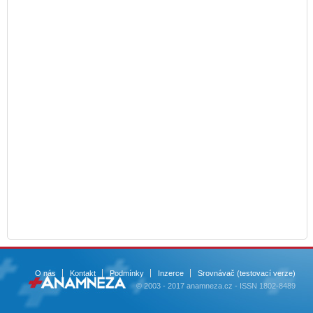
O nás
Kontakt
Podmínky
Inzerce
Srovnávač (testovací verze)
© 2003 - 2017 anamneza.cz - ISSN 1802-8489