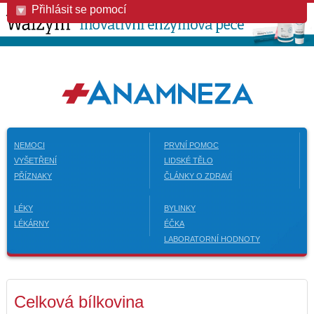
Přihlásit se pomocí
NEMOCI
PRVNÍ POMOC
VYŠETŘENÍ
LIDSKÉ TĚLO
PŘÍZNAKY
ČLÁNKY O ZDRAVÍ
LÉKY
BYLINKY
LÉKÁRNY
ÉČKA
LABORATORNÍ HODNOTY
Celková bílkovina