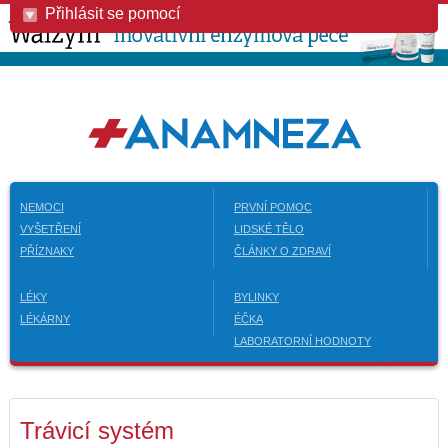
Přihlásit se pomocí
NEMOCI
PRVNÍ POMOC
VYŠETŘENÍ
LIDSKÉ TĚLO
PŘÍZNAKY
ČLÁNKY O ZDRAVÍ
LÉKY
BYLINKY
LÉKÁRNY
ÉČKA
LABORATORNÍ HODNOTY
Trávicí systém