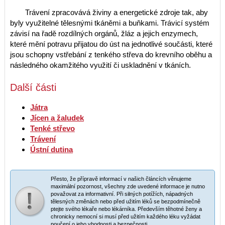
Trávení zpracovává živiny a energetické zdroje tak, aby
byly využitelné tělesnými tkáněmi a buňkami. Trávicí systém
závisí na řadě rozdílných orgánů, žláz a jejich enzymech,
které mění potravu přijatou do úst na jednotlivé součásti, které
jsou schopny vstřebání z tenkého střeva do krevního oběhu a
následného okamžitého využití či uskladnění v tkáních.
Další části
Játra
Jícen a žaludek
Tenké střevo
Trávení
Ústní dutina
Přesto, že přípravě informací v našich článcích věnujeme
maximální pozornost, všechny zde uvedené informace je nutno
považovat za informativní. Při silných potížích, nápadných
tělesných změnách nebo před užitím léků se bezpodmínečně
ptejte svého lékaře nebo lékárníka. Především těhotné ženy a
chronicky nemocní si musí před užitím každého léku vyžádat
poučení o jeho vhodnosti a bezpečnosti.