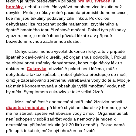
tekutin je nutný především v případě
průjmu
,
zvracení
a
horečky
, neboť u nich tělo vydává mnohem více tekutin než
obvykle. Proto je někdy nutné pacienta přemístit do nemocnice,
kde mu jsou tekutiny podávány žilní linkou. Pokročilou
dehydrataci lze rozpoznat podle malátnosti, zrychleného a
špatně hmatného tepu či zástavě močení. Pokud tyto příznaky
zpozorujeme, je nutné ihned přivolat lékaře a v případě
bezvědomí rovnou záchrannou službu.
Dehydrataci mohou vyvolat dokonce i léky, a to v případě
špatného dávkování diuretik, jež organismus odvodňují. Pokud
se objeví první známky dehydratace, konzultuje dávky léku s
doktorem.
Cukrovka
, obzvláště pokud není léčena, může
dehydrataci taktéž způsobit, neboť glukóza přestupuje do moči,
čímž je zabraňováno zpětnému vstřebávání vody do těla. Moč je
tak méně koncentrovaná a obsahuje vyšší množství vody, než
by měla. Symptomem cukrovky je také velká žízeň.
Mezi méně časté onemocnění patří také žíznivka neboli
diabetes insipidus
, při které chybí antidiuretický hormon, jenž
má na starosti zpětné vstřebávání vody z moči. Organismus tak
není schopen v sobě zadržet vodu a nemocný je nucen k
neustálému přijímání tekutin (až 20 litrů denně!). Pokud nemá
přístup k tekutině, může být ohrožen na životě.