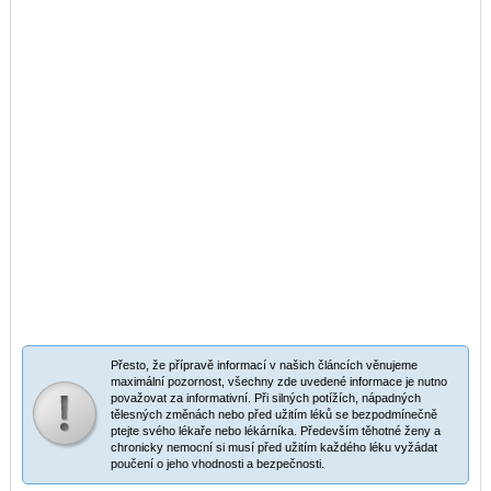
Přesto, že přípravě informací v našich článcích věnujeme
maximální pozornost, všechny zde uvedené informace je nutno
považovat za informativní. Při silných potížích, nápadných
tělesných změnách nebo před užitím léků se bezpodmínečně
ptejte svého lékaře nebo lékárníka. Především těhotné ženy a
chronicky nemocní si musí před užitím každého léku vyžádat
poučení o jeho vhodnosti a bezpečnosti.