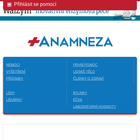
Přihlásit se pomocí
NEMOCI
PRVNÍ POMOC
VYŠETŘENÍ
LIDSKÉ TĚLO
PŘÍZNAKY
ČLÁNKY O ZDRAVÍ
LÉKY
BYLINKY
LÉKÁRNY
ÉČKA
LABORATORNÍ HODNOTY