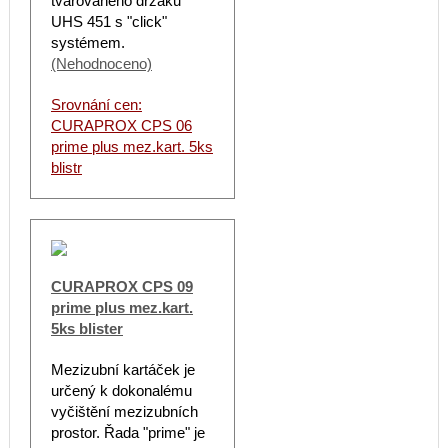
tvarovaného držáku
UHS 451 s "click"
systémem.
(Nehodnoceno)
Srovnání cen:
CURAPROX CPS 06
prime plus mez.kart. 5ks
blistr
CURAPROX CPS 09
prime plus mez.kart.
5ks blister
Mezizubní kartáček je
určený k dokonalému
vyčištění mezizubních
prostor. Řada "prime" je