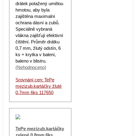
drátek potažený umělou
hmotou, aby byla
zajištěna maximalní
ochrana dásní a zubů.
Speciálně vybraná
vlákna zajišťují efektivní
čištění. Průměr drátku
0,7 mm, žlutý odstín, 6
ks + krytka v balení,
baleno v blistru.
(Nehodnoceno)
Srovnání cen: TePe
mezizub.kartáčky žluté
0.7mm 6ks 117650
TePe mezizub.kartáčky
zelené 0.8mm 6ks