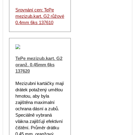
Srovnání cen: TePe
mezizub.kart. G2 růžové
0.4mm 6ks 137610
TePe mezizub.kart. G2
oranž. 0.45mm 6ks
137620
Mezizubní kartáčky mají
drátek potažený umělou
hmotou, aby byla
zajištěna maximalní
ochrana dásní a zubů.
Speciálně vybraná
vlákna zajišťují efektivní
čištění. Průměr drátku
0,45 mm, oranžový