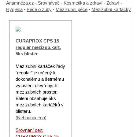
Anamnéza.cz
-
Srovnávač
-
Kosmetika a zdraví
-
Zdraví
-
Hygiena
-
Péče o zuby
-
Mezizubní péče
-
Mezizubní kartáčky
CURAPROX CPS 15
regular mezizub.kart.
5ks blister
Mezizubní kartáček řady
"regular" je určený k
dokonalému a šetrnému
vyčištění otevřených
mezizubních prostor.
Balení obsahuje 5ks
mezizubních kartáčků v
blisteru.
(Nehodnoceno)
Srovnání cen:
CURAPROX CPS 15