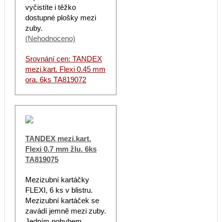
vyčistíte i těžko
dostupné plošky mezi
zuby.
(Nehodnoceno)
Srovnání cen: TANDEX
mezi.kart. Flexi 0.45 mm
ora. 6ks TA819072
TANDEX mezi.kart.
Flexi 0.7 mm žlu. 6ks
TA819075
Mezizubní kartáčky
FLEXI, 6 ks v blistru.
Mezizubní kartáček se
zavádí jemně mezi zuby.
Jedním pohybem