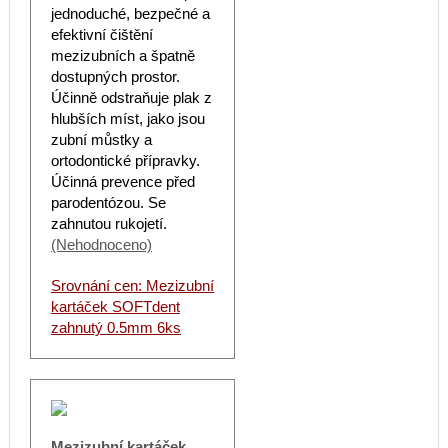
jednoduché, bezpečné a
efektivní čištění
mezizubních a špatně
dostupných prostor.
Účinně odstraňuje plak z
hlubších míst, jako jsou
zubní můstky a
ortodontické přípravky.
Účinná prevence před
parodentózou. Se
zahnutou rukojetí.
(Nehodnoceno)
Srovnání cen: Mezizubní
kartáček SOFTdent
zahnutý 0.5mm 6ks
Mezizubní kartáček