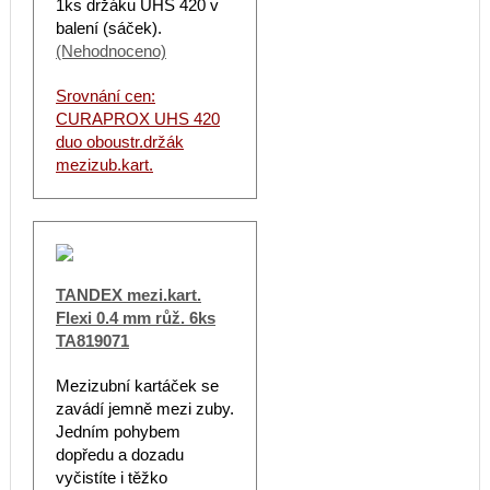
1ks držáku UHS 420 v
balení (sáček).
(Nehodnoceno)
Srovnání cen:
CURAPROX UHS 420
duo oboustr.držák
mezizub.kart.
TANDEX mezi.kart.
Flexi 0.4 mm růž. 6ks
TA819071
Mezizubní kartáček se
zavádí jemně mezi zuby.
Jedním pohybem
dopředu a dozadu
vyčistíte i těžko