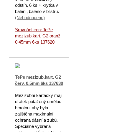
odstín, 6 ks + krytka v
balení, baleno v blistru.
(Nehodnoceno)
Srovnání cen: TePe
mezizub.kart. G2 oranž.
0.45mm 6ks 137620
TePe mezizub.kart. G2
červ. 0.5mm 6ks 137630
Mezizubní kartáčky mají
drátek potažený umělou
hmotou, aby byla
zajištěna maximalní
ochrana dásní a zubů.
Speciálně vybraná