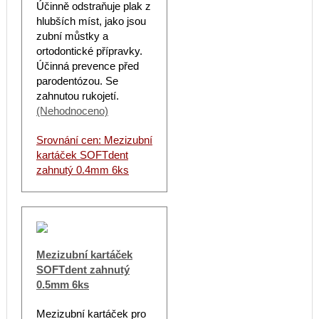
Účinně odstraňuje plak z
hlubších míst, jako jsou
zubní můstky a
ortodontické přípravky.
Účinná prevence před
parodentózou. Se
zahnutou rukojetí.
(Nehodnoceno)
Srovnání cen: Mezizubní
kartáček SOFTdent
zahnutý 0.4mm 6ks
Mezizubní kartáček
SOFTdent zahnutý
0.5mm 6ks
Mezizubní kartáček pro