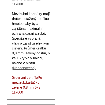
117660
Mezizubní kartáčky mají
drátek potažený umělou
hmotou, aby byla
zajištěna maximalní
ochrana dásní a zubů.
Speciálně vybraná
vlákna zajišťují efektivní
čištění. Průměr drátku
0,8 mm, zelený odstín, 6
ks + krytka v balení,
baleno v blistru.
(Nehodnoceno)
Srovnání cen: TePe
mezizub.kartáčky
zelené 0.8mm 6ks
117660