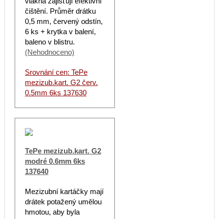
vlákna zajišťují efektivní
čištění. Průměr drátku
0,5 mm, červený odstín,
6 ks + krytka v balení,
baleno v blistru.
(Nehodnoceno)
Srovnání cen: TePe
mezizub.kart. G2 červ.
0.5mm 6ks 137630
TePe mezizub.kart. G2
modré 0.6mm 6ks
137640
Mezizubní kartáčky mají
drátek potažený umělou
hmotou, aby byla