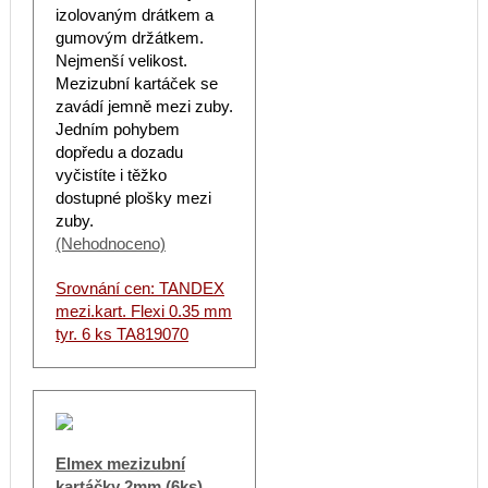
izolovaným drátkem a
gumovým držátkem.
Nejmenší velikost.
Mezizubní kartáček se
zavádí jemně mezi zuby.
Jedním pohybem
dopředu a dozadu
vyčistíte i těžko
dostupné plošky mezi
zuby.
(Nehodnoceno)
Srovnání cen: TANDEX
mezi.kart. Flexi 0.35 mm
tyr. 6 ks TA819070
Elmex mezizubní
kartáčky 2mm (6ks)