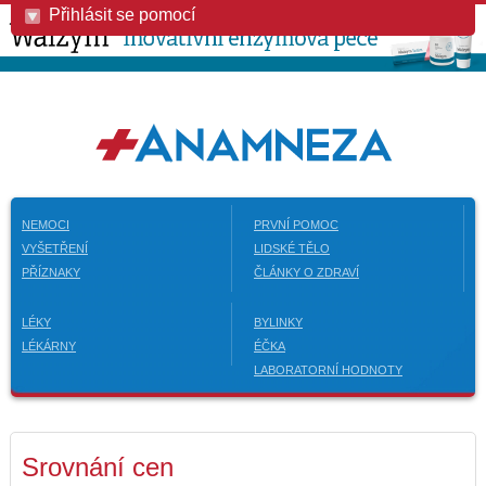
Přihlásit se pomocí
NEMOCI
PRVNÍ POMOC
VYŠETŘENÍ
LIDSKÉ TĚLO
PŘÍZNAKY
ČLÁNKY O ZDRAVÍ
LÉKY
BYLINKY
LÉKÁRNY
ÉČKA
LABORATORNÍ HODNOTY
Srovnání cen