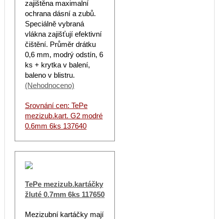
zajištěna maximalní
ochrana dásní a zubů.
Speciálně vybraná
vlákna zajišťují efektivní
čištění. Průměr drátku
0,6 mm, modrý odstín, 6
ks + krytka v balení,
baleno v blistru.
(Nehodnoceno)
Srovnání cen: TePe
mezizub.kart. G2 modré
0.6mm 6ks 137640
TePe mezizub.kartáčky
žluté 0.7mm 6ks 117650
Mezizubní kartáčky mají