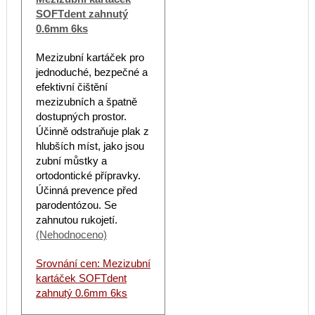
SOFTdent zahnutý
0.6mm 6ks
Mezizubní kartáček pro
jednoduché, bezpečné a
efektivní čištění
mezizubních a špatně
dostupných prostor.
Účinně odstraňuje plak z
hlubších míst, jako jsou
zubní můstky a
ortodontické přípravky.
Účinná prevence před
parodentózou. Se
zahnutou rukojetí.
(Nehodnoceno)
Srovnání cen: Mezizubní
kartáček SOFTdent
zahnutý 0.6mm 6ks