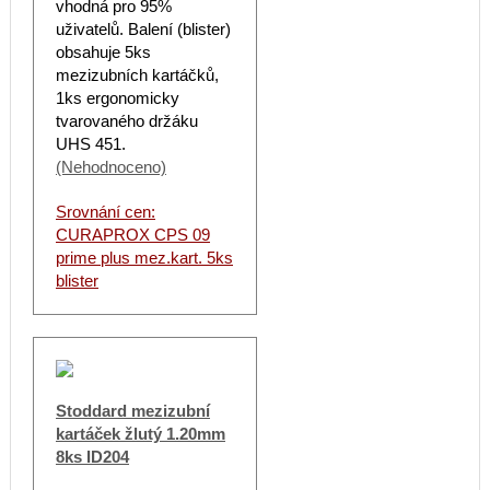
vhodná pro 95%
uživatelů. Balení (blister)
obsahuje 5ks
mezizubních kartáčků,
1ks ergonomicky
tvarovaného držáku
UHS 451.
(Nehodnoceno)
Srovnání cen:
CURAPROX CPS 09
prime plus mez.kart. 5ks
blister
Stoddard mezizubní
kartáček žlutý 1.20mm
8ks ID204