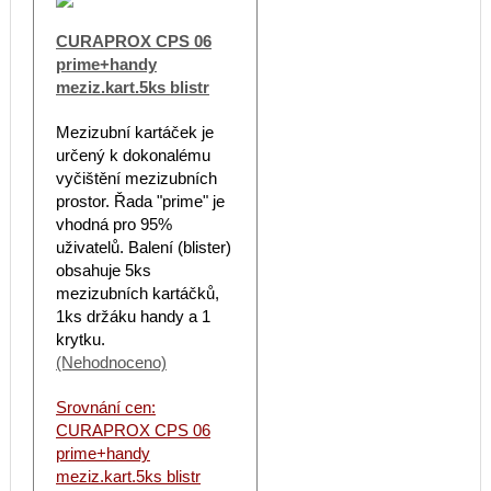
CURAPROX CPS 06
prime+handy
meziz.kart.5ks blistr
Mezizubní kartáček je
určený k dokonalému
vyčištění mezizubních
prostor. Řada "prime" je
vhodná pro 95%
uživatelů. Balení (blister)
obsahuje 5ks
mezizubních kartáčků,
1ks držáku handy a 1
krytku.
(Nehodnoceno)
Srovnání cen:
CURAPROX CPS 06
prime+handy
meziz.kart.5ks blistr