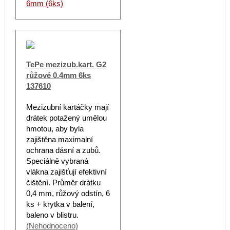
6mm (6ks)
TePe mezizub.kart. G2
růžové 0.4mm 6ks
137610
Mezizubní kartáčky mají
drátek potažený umělou
hmotou, aby byla
zajištěna maximalní
ochrana dásní a zubů.
Speciálně vybraná
vlákna zajišťují efektivní
čištění. Průměr drátku
0,4 mm, růžový odstín, 6
ks + krytka v balení,
baleno v blistru.
(Nehodnoceno)