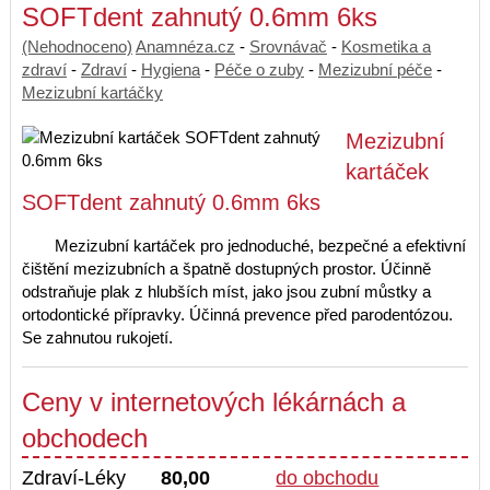
SOFTdent zahnutý 0.6mm 6ks
(Nehodnoceno)
Anamnéza.cz
-
Srovnávač
-
Kosmetika a
zdraví
-
Zdraví
-
Hygiena
-
Péče o zuby
-
Mezizubní péče
-
Mezizubní kartáčky
Mezizubní
kartáček
SOFTdent zahnutý 0.6mm 6ks
Mezizubní kartáček pro jednoduché, bezpečné a efektivní
čištění mezizubních a špatně dostupných prostor. Účinně
odstraňuje plak z hlubších míst, jako jsou zubní můstky a
ortodontické přípravky. Účinná prevence před parodentózou.
Se zahnutou rukojetí.
Ceny v internetových lékárnách a
obchodech
Zdraví-Léky
80,00
do obchodu