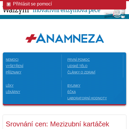
Přihlásit se pomocí
NEMOCI
PRVNÍ POMOC
VYŠETŘENÍ
LIDSKÉ TĚLO
PŘÍZNAKY
ČLÁNKY O ZDRAVÍ
LÉKY
BYLINKY
LÉKÁRNY
ÉČKA
LABORATORNÍ HODNOTY
Srovnání cen: Mezizubní kartáček