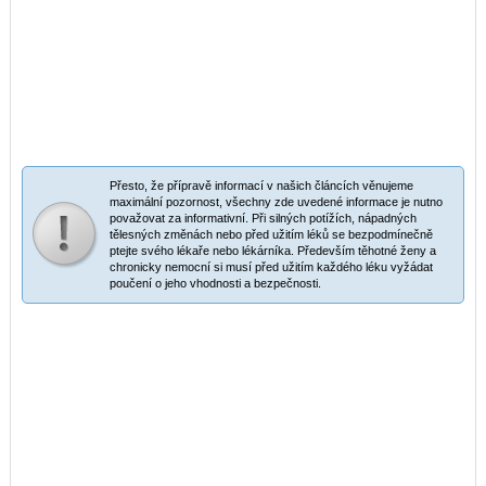
Přesto, že přípravě informací v našich článcích věnujeme
maximální pozornost, všechny zde uvedené informace je nutno
považovat za informativní. Při silných potížích, nápadných
tělesných změnách nebo před užitím léků se bezpodmínečně
ptejte svého lékaře nebo lékárníka. Především těhotné ženy a
chronicky nemocní si musí před užitím každého léku vyžádat
poučení o jeho vhodnosti a bezpečnosti.