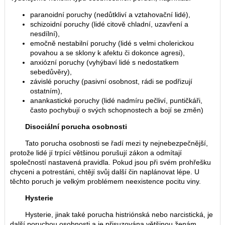
paranoidní poruchy (nedůtkliví a vztahovační lidé),
schizoidní poruchy (lidé citově chladní, uzavření a
nesdílní),
emočně nestabilní poruchy (lidé s velmi cholerickou
povahou a se sklony k afektu či dokonce agresi),
anxiózní poruchy (vyhýbaví lidé s nedostatkem
sebedůvěry),
závislé poruchy (pasivní osobnost, rádi se podřizují
ostatním),
anankastické poruchy (lidé nadmíru pečliví, puntičkáři,
často pochybují o svých schopnostech a bojí se změn)
Disociální porucha osobnosti
Tato porucha osobnosti se řadí mezi ty nejnebezpečnější,
protože lidé jí trpící většinou porušují zákon a odmítají
společností nastavená pravidla. Pokud jsou při svém prohřešku
chyceni a potrestáni, chtějí svůj další čin naplánovat lépe. U
těchto poruch je velkým problémem neexistence pocitu viny.
Hysterie
Hysterie, jinak také porucha histriónská nebo narcistická, je
další poruchou osobnosti a je přisuzována většinou ženám.