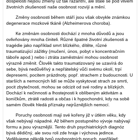
dospělosti nejsou změny už tak razantní, ale stále se pod vlivem
životních zkušeností naše osobnost rozvíjí a mění.
Změny osobnosti během stáří jsou však obvykle známkou
degenerace mozkové tkáně (Alzheimerova choroba).
Ke změnám osobnosti dochází z mnoha důvodů a jsou
ovlivňovány mnoha činiteli. Různé špatné životní zkušenosti a
tragédie jako například smrt blízkého, dítěte, různé
traumatizující zážitky (mučení, únos, pobyt v koncentračním
táboře apod.) nebo i ztráta zaměstnání mohou osobnost
výrazně změnit. Člověk takto traumatizovaný se uzavírá do
sebe, bývá nedůvěřivý a nepřátelský vůči svému okolí, trpí
depresemi, pocitem prázdnoty, popř. strachem z budoucnosti. U
starších a nemocných lidí se může vyskytovat strach ze smrti,
pocit zbytečnosti, mohou se odcizit od své rodiny a blízkých.
Dochází k nečinnosti a lhostejnosti k oblíbeným aktivitám a
koníčkům, ztrátě radosti a občas i k hypochondrii, kdy na sobě
samém člověk hledá příznaky nejrůznějších nemocí.
Poruchy osobnosti mají své kořeny již v útlém věku, kdy
však nebývají nápadné. Až během postupného vývoje nabývají
formu a jsou výraznější. Tento druh psychiatrických diagnóz
bývá dědičný, ale svou roli zde hraje i výchova jedince.
Vydělujeme několik typů osobnostních poruch, například: