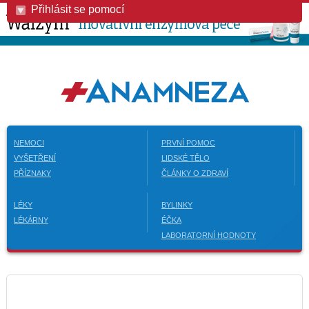
Přihlásit se pomocí
NEMOCI
PRVNÍ POMOC
VYŠETŘENÍ
LIDSKÉ TĚLO
PŘÍZNAKY
ČLÁNKY O ZDRAVÍ
LÉKY
BYLINKY
LÉKÁRNY
ÉČKA
LABORATORNÍ HODNOTY