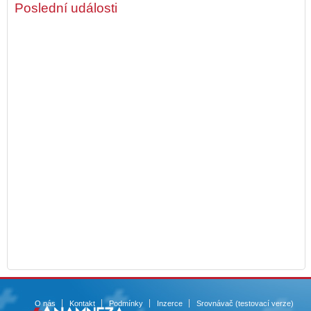
Poslední události
O nás
Kontakt
Podmínky
Inzerce
Srovnávač (testovací verze)