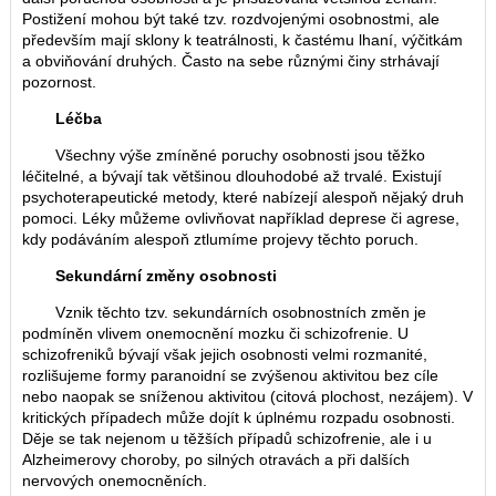
Postižení mohou být také tzv. rozdvojenými osobnostmi, ale
především mají sklony k teatrálnosti, k častému lhaní, výčitkám
a obviňování druhých. Často na sebe různými činy strhávají
pozornost.
Léčba
Všechny výše zmíněné poruchy osobnosti jsou těžko
léčitelné, a bývají tak většinou dlouhodobé až trvalé. Existují
psychoterapeutické metody, které nabízejí alespoň nějaký druh
pomoci. Léky můžeme ovlivňovat například deprese či agrese,
kdy podáváním alespoň ztlumíme projevy těchto poruch.
Sekundární změny osobnosti
Vznik těchto tzv. sekundárních osobnostních změn je
podmíněn vlivem onemocnění mozku či schizofrenie. U
schizofreniků bývají však jejich osobnosti velmi rozmanité,
rozlišujeme formy paranoidní se zvýšenou aktivitou bez cíle
nebo naopak se sníženou aktivitou (citová plochost, nezájem). V
kritických případech může dojít k úplnému rozpadu osobnosti.
Děje se tak nejenom u těžších případů schizofrenie, ale i u
Alzheimerovy choroby, po silných otravách a při dalších
nervových onemocněních.