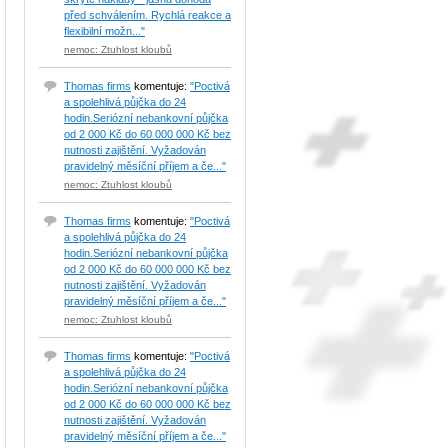
před schválením. Rychlá reakce a
flexibilní možn..."
nemoc: Ztuhlost kloubů
Thomas firms
komentuje:
"Poctivá
a spolehlivá půjčka do 24
hodin.Seriózní nebankovní půjčka
od 2 000 Kč do 60 000 000 Kč bez
nutnosti zajištění. Vyžadován
pravidelný měsíční příjem a če..."
nemoc: Ztuhlost kloubů
Thomas firms
komentuje:
"Poctivá
a spolehlivá půjčka do 24
hodin.Seriózní nebankovní půjčka
od 2 000 Kč do 60 000 000 Kč bez
nutnosti zajištění. Vyžadován
pravidelný měsíční příjem a če..."
nemoc: Ztuhlost kloubů
Thomas firms
komentuje:
"Poctivá
a spolehlivá půjčka do 24
hodin.Seriózní nebankovní půjčka
od 2 000 Kč do 60 000 000 Kč bez
nutnosti zajištění. Vyžadován
pravidelný měsíční příjem a če..."