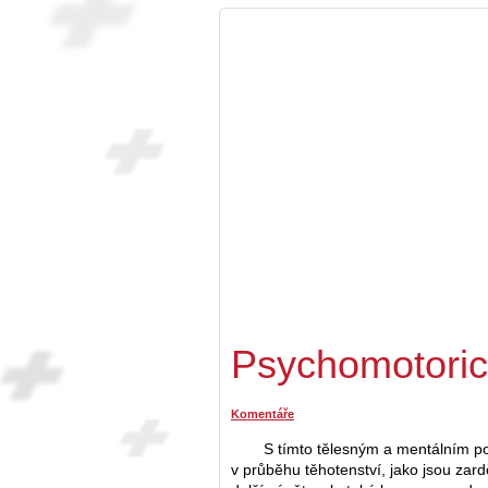
Psychomotoric
Komentáře
S tímto tělesným a mentálním po
v průběhu těhotenství, jako jsou zard