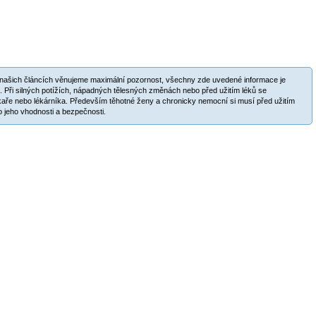
v našich článcích věnujeme maximální pozornost, všechny zde uvedené informace je
. Při silných potížích, nápadných tělesných změnách nebo před užitím léků se
aře nebo lékárníka. Především těhotné ženy a chronicky nemocní si musí před užitím
 jeho vhodnosti a bezpečnosti.