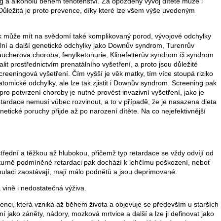
g a alkoholu během těhotenství. Za opožděný vývoj dítěte může i
 Důležitá je proto prevence, díky které lze všem výše uvedeným
k může mít na svědomí také komplikovaný porod, vývojové odchylky
ní a další genetické odchylky jako Downův syndrom, Turenrův
ucherova choroba, fenylketonurie, Klinefelterův syndrom či syndrom
alit prostřednictvím prenatálního vyšetření, a proto jsou důležité
screeningová vyšetření. Čím vyšší je věk matky, tím více stoupá riziko
atomické odchylky, ale lze tak zjistit i Downův syndrom. Screening pak
pro potvrzení choroby je nutné provést invazivní vyšetření, jako je
tardace nemusí vůbec rozvinout, a to v případě, že je nasazena dieta
netické poruchy přijde až po narození dítěte. Na co nejefektivnější
 střední a těžkou až hlubokou, přičemž typ retardace se vždy odvíjí od
lturně podmíněné retardaci pak dochází k lehčímu poškození, neboť
mulaci zaostávají, mají málo podnětů a jsou deprimované.
vině i nedostatečná výživa.
ci, která vzniká až během života a objevuje se především u starších
 jako záněty, nádory, mozková mrtvice a další a lze ji definovat jako