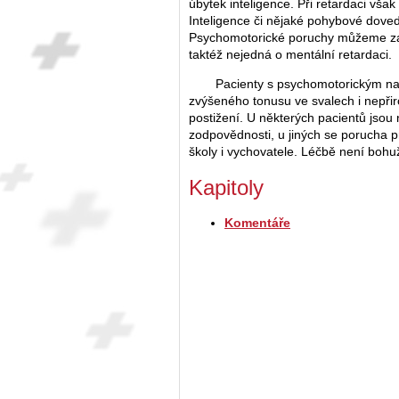
úbytek inteligence. Při retardaci vša
Inteligence či nějaké pohybové dovedn
Psychomotorické poruchy můžeme zazn
taktéž nejedná o mentální retardaci.
Pacienty s psychomotorickým n
zvýšeného tonusu ve svalech i nepři
postižení. U některých pacientů jsou
zodpovědnosti, u jiných se porucha p
školy i vychovatele. Léčbě není boh
Kapitoly
Komentáře