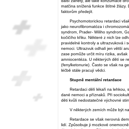
další záněty, ale také konzumace dro
matčina snížená funkce štítné žlázy.
faktorům předejít.
Psychomotorickou retardaci vša
jako neurofibromatóza i chromozomál
syndrom, Prader- Wiliho syndrom, Ga
kočičího křiku. Některé z nich lze odh
pravidelné kontroly a ultrazvuková i 
nemoci. Ultrazvuk odhalí jen větší an
zase pomůže určit míru rizika, avšak 
amniocentéza. U některých dětí se re
(fenylketonurie). Často se však na ge
léčbě stále pracují vědci.
Stupně mentální retardace
Retardaci dělí lékaři na lehkou,
dané nemoci a příznaků. Při socioku
děti kvůli nedostatečné výchovné sti
V některých zemích může být na 
Retardace se však nerovná demen
lidí. Způsobuje ji mozkové onemocnění