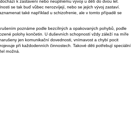
k dochází k zastavení nebo neúplnému vývoji u dětí do dvou let.
osti se tak buď vůbec nerozvíjejí, nebo se jejich vývoj zastaví.
amenat také například u schizofrenie, ale v tomto případě se
arušením poznáme podle bezcílných a opakovaných pohybů, podle
rozené polohy končetin. U duševních schopností vždy záleží na míře
 narušeny jen komunikační dovednosti, vnímavost a chybí pocit
rojevuje při každodenních činnostech. Takové děti potřebují speciální
užel možná.