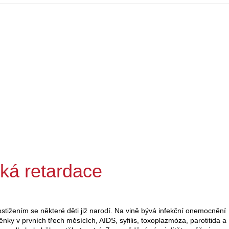
ká retardace
stižením se některé děti již narodí. Na vině bývá infekční onemocnění
ěnky v prvních třech měsících, AIDS, syfilis, toxoplazmóza, parotitida a