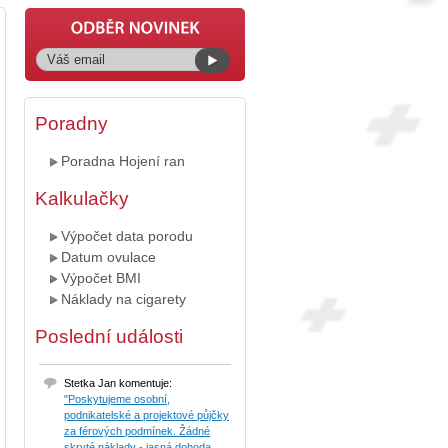
Poradny
Poradna Hojení ran
Kalkulačky
Výpočet data porodu
Datum ovulace
Výpočet BMI
Náklady na cigarety
Poslední události
Stetka Jan komentuje:
"Poskytujeme osobní,
podnikatelské a projektové půjčky
za férových podmínek. Žádné
skryté náklady - jasná dohoda