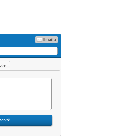
Emailu
zka