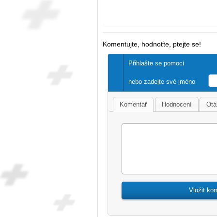
Komentujte, hodnoťte, ptejte se!
Přihlašte se pomocí
nebo zadejte své jméno
Komentář
Hodnocení
Otá