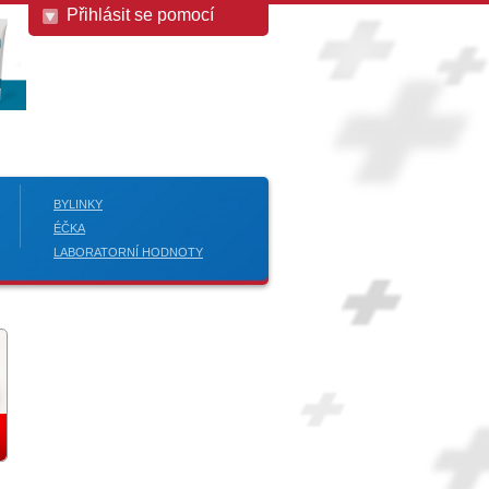
Přihlásit se pomocí
BYLINKY
ÉČKA
LABORATORNÍ HODNOTY