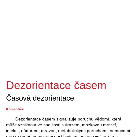
Dezorientace časem
Časová dezorientace
Komentáře
Dezorientace časem signalizuje poruchu vědomí, která
může vzniknout ve spojitosti s úrazem, mozkovou mrtvicí,
infekcí, nádorem, otravou, metabolickými poruchami, nemocemi
mozku (nebo nemocemi postihujícími nejprve jiný orgán a