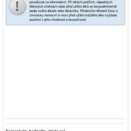
považovat za informativní. Při silných potížích, nápadných
tělesných změnách nebo před užitím léků se bezpodmínečně
ptejte svého lékaře nebo lékárníka. Především těhotné ženy a
chronicky nemocní si musí před užitím každého léku vyžádat
poučení o jeho vhodnosti a bezpečnosti.
Komentujte, hodnoťte, ptejte se!