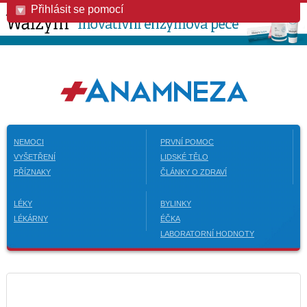
Přihlásit se pomocí
NEMOCI
PRVNÍ POMOC
VYŠETŘENÍ
LIDSKÉ TĚLO
PŘÍZNAKY
ČLÁNKY O ZDRAVÍ
LÉKY
BYLINKY
LÉKÁRNY
ÉČKA
LABORATORNÍ HODNOTY