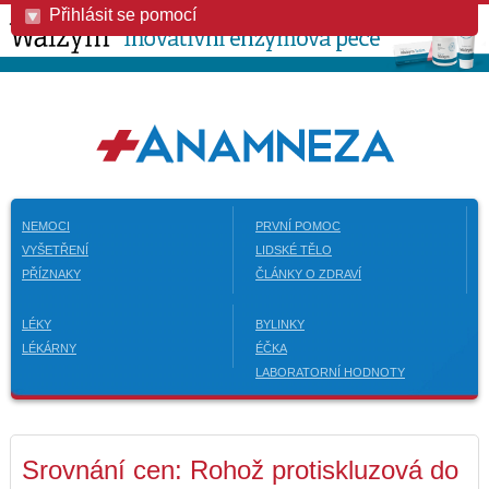
Přihlásit se pomocí
NEMOCI
PRVNÍ POMOC
VYŠETŘENÍ
LIDSKÉ TĚLO
PŘÍZNAKY
ČLÁNKY O ZDRAVÍ
LÉKY
BYLINKY
LÉKÁRNY
ÉČKA
LABORATORNÍ HODNOTY
Srovnání cen: Rohož protiskluzová do