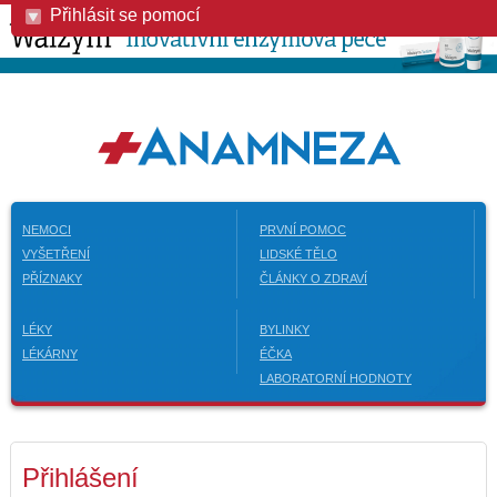
Přihlásit se pomocí
NEMOCI
PRVNÍ POMOC
VYŠETŘENÍ
LIDSKÉ TĚLO
PŘÍZNAKY
ČLÁNKY O ZDRAVÍ
LÉKY
BYLINKY
LÉKÁRNY
ÉČKA
LABORATORNÍ HODNOTY
Přihlášení