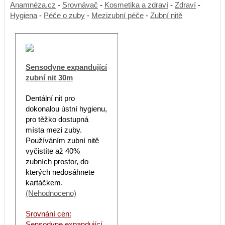
Anamnéza.cz
-
Srovnávač
-
Kosmetika a zdraví
-
Zdraví
-
Hygiena
-
Péče o zuby
-
Mezizubní péče
-
Zubní nitě
Sensodyne expandující
zubní nit 30m
Dentální nit pro
dokonalou ústní hygienu,
pro těžko dostupná
místa mezi zuby.
Používáním zubní nitě
vyčistíte až 40%
zubních prostor, do
kterých nedosáhnete
kartáčkem.
(Nehodnoceno)
Srovnání cen:
Sensodyne expandující