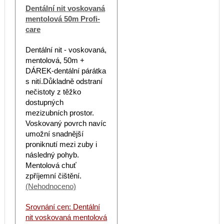
Dentální nit voskovaná
mentolová 50m Profi-
care
Dentální nit - voskovaná,
mentolová, 50m +
DÁREK-dentální párátka
s nití.Důkladně odstraní
nečistoty z těžko
dostupných
mezizubních prostor.
Voskovaný povrch navíc
umožní snadnější
proniknutí mezi zuby i
následný pohyb.
Mentolová chuť
zpříjemní čištění.
(Nehodnoceno)
Srovnání cen: Dentální
nit voskovaná mentolová