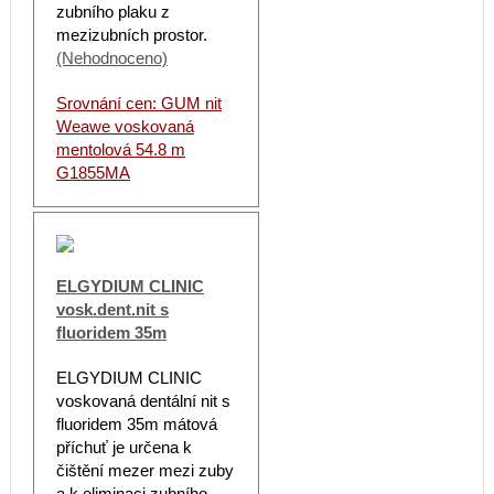
zubního plaku z
mezizubních prostor.
(Nehodnoceno)
Srovnání cen: GUM nit
Weawe voskovaná
mentolová 54.8 m
G1855MA
ELGYDIUM CLINIC
vosk.dent.nit s
fluoridem 35m
ELGYDIUM CLINIC
voskovaná dentální nit s
fluoridem 35m mátová
příchuť je určena k
čištění mezer mezi zuby
a k eliminaci zubního