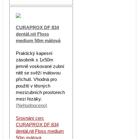
CURAPROX DF 834
dentál.nit Floss
medium 50m mátová
Praktický kapesní
zásobník s 1x50m
jemně voskované zubní
nitě se svěží mátovou
příchutí. Vhodná pro
použití v těsných
mezizubních prostorech
mezi řezáky.
(Nehodnoceno)
Srovnání cen:
CURAPROX DF 834
dentál.nit Floss medium
50m mátová