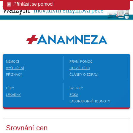
Přihlásit se pomocí
NEMOCI
PRVNÍ POMOC
VYŠETŘENÍ
LIDSKÉ TĚLO
PŘÍZNAKY
ČLÁNKY O ZDRAVÍ
LÉKY
BYLINKY
LÉKÁRNY
ÉČKA
LABORATORNÍ HODNOTY
Srovnání cen