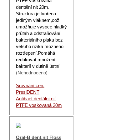
PTFE voskovaná
dentální nit 20m.
Struktura je tvořena
jediným vláknem,což
umožňuje vysoce hladký
průtah a odstraňování
bakteriálního plaku bez
většího rizika možného
roztřepení.Pomáhá
redukovat množení
bakterií v dutině ústní.
(Nehodnoceno)
Srovnání cen:
PresiDENT
Antibact.dentální niť
PTFE voskovaná 20m
Oral-B dent.nit Floss