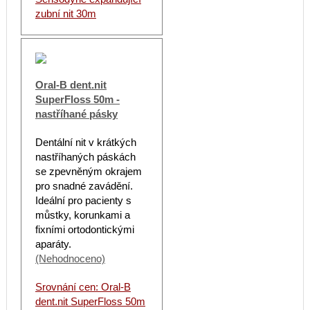
zubní nit 30m
Oral-B dent.nit
SuperFloss 50m -
nastříhané pásky
Dentální nit v krátkých
nastříhaných páskách
se zpevněným okrajem
pro snadné zavádění.
Ideální pro pacienty s
můstky, korunkami a
fixními ortodontickými
aparáty.
(Nehodnoceno)
Srovnání cen: Oral-B
dent.nit SuperFloss 50m