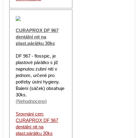
CURAPROX DF 967
dentální nit na
plast.párátku 30ks
DF 967 - flosspic, je
plastové párátko s již
napnutou zubní nití v
jednom, určené pro
potřeby ústní hygieny.
Balení (sáček) obsahuje
30ks.
(Nehodnoceno)
Srovnání cen:
CURAPROX DF 967
dentální nit na
plast.párátku 30ks