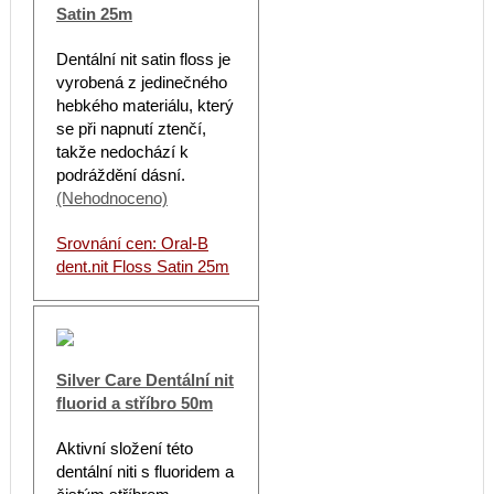
Satin 25m
Dentální nit satin floss je
vyrobená z jedinečného
hebkého materiálu, který
se při napnutí ztenčí,
takže nedochází k
podráždění dásní.
(Nehodnoceno)
Srovnání cen: Oral-B
dent.nit Floss Satin 25m
Silver Care Dentální nit
fluorid a stříbro 50m
Aktivní složení této
dentální niti s fluoridem a