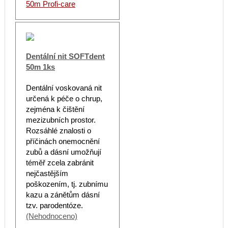
50m Profi-care
Dentální nit SOFTdent
50m 1ks
Dentální voskovaná nit
určená k péče o chrup,
zejména k čištění
mezizubních prostor.
Rozsáhlé znalosti o
příčinách onemocnění
zubů a dásní umožňují
téměř zcela zabránit
nejčastějším
poškozením, tj. zubnímu
kazu a zánětům dásní
tzv. parodentóze.
(Nehodnoceno)