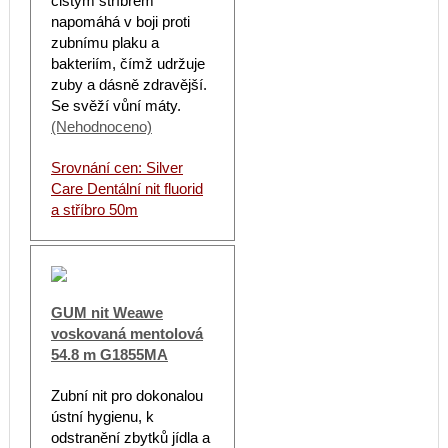
čistým stříbrem
napomáhá v boji proti
zubnímu plaku a
bakteriím, čímž udržuje
zuby a dásně zdravější.
Se svěží vůní máty.
(Nehodnoceno)
Srovnání cen: Silver
Care Dentální nit fluorid
a stříbro 50m
GUM nit Weawe
voskovaná mentolová
54.8 m G1855MA
Zubní nit pro dokonalou
ústní hygienu, k
odstranění zbytků jídla a