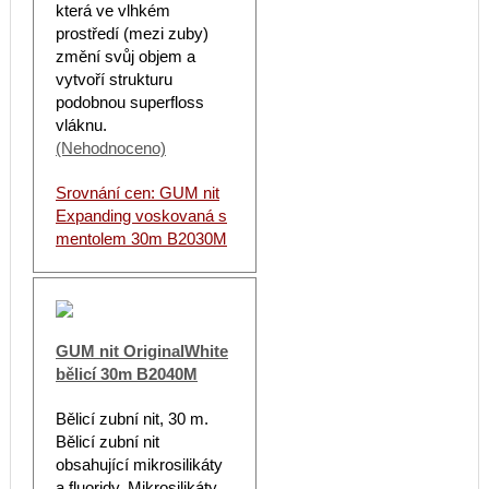
která ve vlhkém
prostředí (mezi zuby)
změní svůj objem a
vytvoří strukturu
podobnou superfloss
vláknu.
(Nehodnoceno)
Srovnání cen: GUM nit
Expanding voskovaná s
mentolem 30m B2030M
GUM nit OriginalWhite
bělicí 30m B2040M
Bělicí zubní nit, 30 m.
Bělicí zubní nit
obsahující mikrosilikáty
a fluoridy. Mikrosilikáty