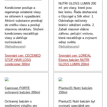
NUTRI GLOSS LUMIN 200
Kondicioner posiluje a
ml: pro vlasy, které jsou
regeneruje oslabené vlasy
bez lesku. Řada obohacená
se sklonem k vypadávání.
o Glycogel a Silk elixir: 1.
Aktivní substance pronikají
Odstraňuje nečistoty
do vnitřku vlasu a posilují
bránící odrážení světla. 2.
vlasovou skrukturu. Složení
Zahalí vlasové vlákno
kondicioneru nezatěžuje
zářivou, pečující vrstvou,
vlasy a ulehčuje
která nezatěžuje a zvýrazní
rozčesávání.
odraz světla.
(Nehodnoceno)
(Nehodnoceno)
Srovnání cen: CECEMED
Srovnání cen: LOREAL
STOP HAIR LOSS
Elseve balzám NUTRI
condicioner 300ml
GLOSS LUMIN 200ml
Capissan FORTE
Plantur21 Nutri balzám
ochranný balzám 200ml
150ml
Ochranný balzám s
Plantur21 Nutri balzám byl
rostlinnými výtažky pro
vyvinutý speciálně pro