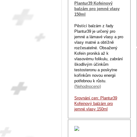
Plantur39 Kofeinový
balzám pro jemné vlasy
150ml
Pěstící balzám z řady
Plantur39 je určený pro
jemné a lámavé vlasy a pro
vlasy matné a obtížně
rozčesatelné. Obsažený
Kofein proniká až k
vlasovému folikulu, zabrání
škodlivým účinkům
testosteronu a poskytne
kořínkům novou energii
potřebnou k růstu.
(Nehodnoceno)
Srovnání cen: Plantur39
Kofeinový balzám pro
jemné vlasy 150ml