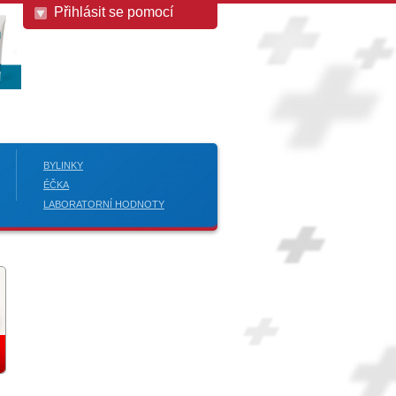
Přihlásit se pomocí
BYLINKY
ÉČKA
LABORATORNÍ HODNOTY