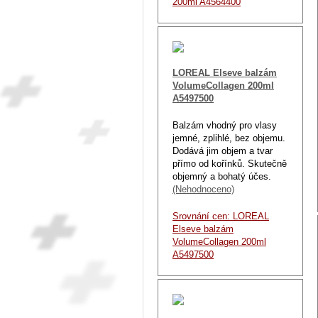
200ml A4564400
LOREAL Elseve balzám
VolumeCollagen 200ml
A5497500
Balzám vhodný pro vlasy
jemné, zplihlé, bez objemu.
Dodává jim objem a tvar
přímo od kořínků. Skutečně
objemný a bohatý účes.
(Nehodnoceno)
Srovnání cen: LOREAL
Elseve balzám
VolumeCollagen 200ml
A5497500