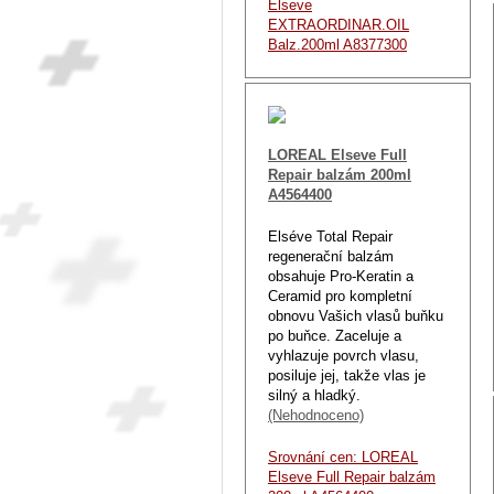
Elseve
EXTRAORDINAR.OIL
Balz.200ml A8377300
LOREAL Elseve Full
Repair balzám 200ml
A4564400
Elséve Total Repair
regenerační balzám
obsahuje Pro-Keratin a
Ceramid pro kompletní
obnovu Vašich vlasů buňku
po buňce. Zaceluje a
vyhlazuje povrch vlasu,
posiluje jej, takže vlas je
silný a hladký.
(Nehodnoceno)
Srovnání cen: LOREAL
Elseve Full Repair balzám