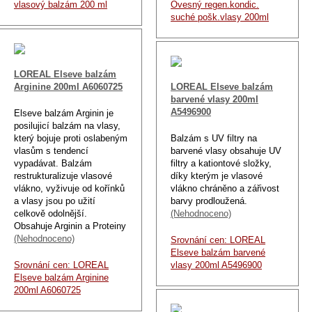
vlasový balzám 200 ml
Ovesný regen.kondic.
suché pošk.vlasy 200ml
LOREAL Elseve balzám
Arginine 200ml A6060725
LOREAL Elseve balzám
barvené vlasy 200ml
A5496900
Elseve balzám Arginin je
posilujicí balzám na vlasy,
který bojuje proti oslabeným
Balzám s UV filtry na
vlasům s tendencí
barvené vlasy obsahuje UV
vypadávat. Balzám
filtry a kationtové složky,
restrukturalizuje vlasové
díky kterým je vlasové
vlákno, vyživuje od kořínků
vlákno chráněno a zářivost
a vlasy jsou po užití
barvy prodloužená.
celkově odolnější.
(Nehodnoceno)
Obsahuje Arginin a Proteiny
(Nehodnoceno)
Srovnání cen: LOREAL
Elseve balzám barvené
Srovnání cen: LOREAL
vlasy 200ml A5496900
Elseve balzám Arginine
200ml A6060725