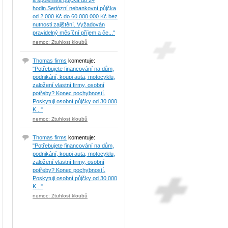
a spolehlivá půjčka do 24
hodin.Seriózní nebankovní půjčka
od 2 000 Kč do 60 000 000 Kč bez
nutnosti zajištění. Vyžadován
pravidelný měsíční příjem a če..."
nemoc: Ztuhlost kloubů
Thomas firms
komentuje:
"Potřebujete financování na dům,
podnikání, koupi auta, motocyklu,
založení vlastní firmy, osobní
potřeby? Konec pochybností.
Poskytuji osobní půjčky od 30 000
K..."
nemoc: Ztuhlost kloubů
Thomas firms
komentuje:
"Potřebujete financování na dům,
podnikání, koupi auta, motocyklu,
založení vlastní firmy, osobní
potřeby? Konec pochybností.
Poskytuji osobní půjčky od 30 000
K..."
nemoc: Ztuhlost kloubů