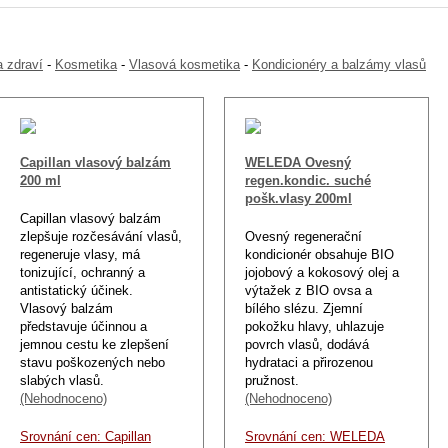
 zdraví
-
Kosmetika
-
Vlasová kosmetika
-
Kondicionéry a balzámy vlasů
Capillan vlasový balzám
WELEDA Ovesný
200 ml
regen.kondic. suché
pošk.vlasy 200ml
Capillan vlasový balzám
zlepšuje rozčesávání vlasů,
Ovesný regenerační
regeneruje vlasy, má
kondicionér obsahuje BIO
tonizující, ochranný a
jojobový a kokosový olej a
antistatický účinek.
výtažek z BIO ovsa a
Vlasový balzám
bílého slézu. Zjemní
představuje účinnou a
pokožku hlavy, uhlazuje
jemnou cestu ke zlepšení
povrch vlasů, dodává
stavu poškozených nebo
hydrataci a přirozenou
slabých vlasů.
pružnost.
(Nehodnoceno)
(Nehodnoceno)
Srovnání cen: Capillan
Srovnání cen: WELEDA