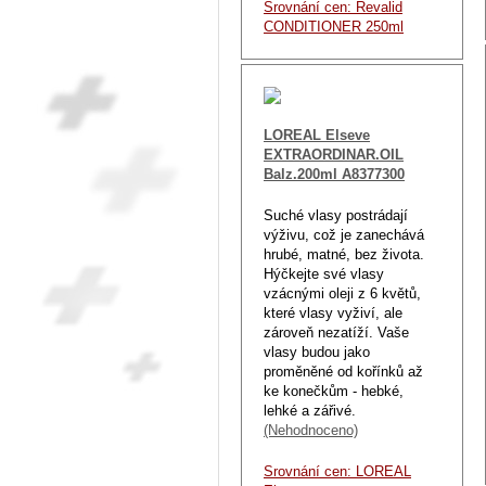
Srovnání cen: Revalid
CONDITIONER 250ml
LOREAL Elseve
EXTRAORDINAR.OIL
Balz.200ml A8377300
Suché vlasy postrádají
výživu, což je zanechává
hrubé, matné, bez života.
Hýčkejte své vlasy
vzácnými oleji z 6 květů,
které vlasy vyživí, ale
zároveň nezatíží. Vaše
vlasy budou jako
proměněné od kořínků až
ke konečkům - hebké,
lehké a zářivé.
(Nehodnoceno)
Srovnání cen: LOREAL