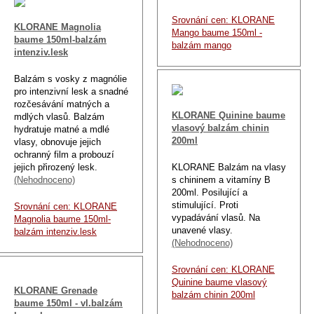
Srovnání cen: KLORANE
KLORANE Magnolia
Mango baume 150ml -
baume 150ml-balzám
balzám mango
intenziv.lesk
Balzám s vosky z magnólie
pro intenzivní lesk a snadné
rozčesávání matných a
KLORANE Quinine baume
mdlých vlasů. Balzám
vlasový balzám chinin
hydratuje matné a mdlé
200ml
vlasy, obnovuje jejich
ochranný film a probouzí
jejich přirozený lesk.
KLORANE Balzám na vlasy
(Nehodnoceno)
s chininem a vitamíny B
200ml. Posilující a
stimulující. Proti
Srovnání cen: KLORANE
vypadávání vlasů. Na
Magnolia baume 150ml-
unavené vlasy.
balzám intenziv.lesk
(Nehodnoceno)
Srovnání cen: KLORANE
Quinine baume vlasový
KLORANE Grenade
balzám chinin 200ml
baume 150ml - vl.balzám