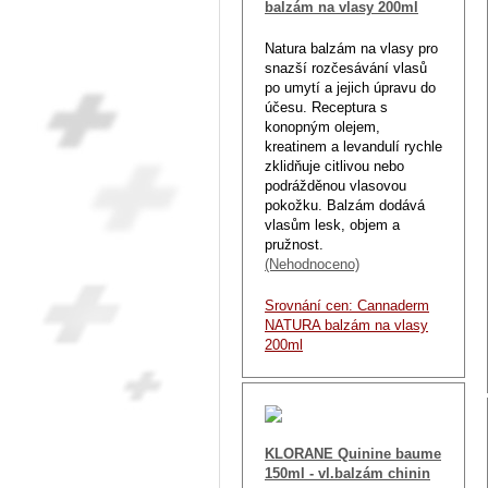
balzám na vlasy 200ml
Natura balzám na vlasy pro
snazší rozčesávání vlasů
po umytí a jejich úpravu do
účesu. Receptura s
konopným olejem,
kreatinem a levandulí rychle
zklidňuje citlivou nebo
podrážděnou vlasovou
pokožku. Balzám dodává
vlasům lesk, objem a
pružnost.
(Nehodnoceno)
Srovnání cen: Cannaderm
NATURA balzám na vlasy
200ml
KLORANE Quinine baume
150ml - vl.balzám chinin