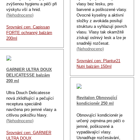
zvýšenou hygienu a péči při
vlasy bez lesku, pro
výskytu vší a hnid.
barvené a poškozené vlasy.
(Nehodnoceno)
Ovocné kyseliny a aktivní
složky z avokáda posilují
strukturu a vyhlazují povrch
Srovnání cen: Capissan
vlasu. Vlasy tak okamžitě
FORTE ochranný balzám
získají oslnivý lesk a lze je
200ml
snadněji rozčesat.
(Nehodnoceno)
Srovnání cen: Plantur21
Nutri balzám 150ml
GARNIER ULTRA DOUX
DELICATESSE balzám
200 ml
Ultra Douch Delicatesse
Revitalon Obnovující
nová zklidňující a pečující
kondicionér 250 ml
receptura speciálně
navržena pro jemné vlasy a
citlivou pokožku hlavy.
Obnovující kondicionér je
(Nehodnoceno)
určený zejména pro péči o
jemné, poškozené a
vypadávající vlasy.
Srovnání cen: GARNIER
Usnadňuje rozčesávání,
ULTRA DOUX