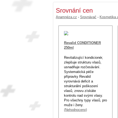
Srovnání cen
Anamnéza.cz
-
Srovnávač
-
Kosmetika a
Revalid CONDITIONER
250ml
Revitalizující kondicionér,
zlepšuje strukturu vlasů,
usnadňuje rozčesávání.
Systematická péče
přípravky Revalid
vyrovnává deficit a
strukturální poškození
vlasů, znovu získáte
kontrolu nad svými vlasy.
Pro všechny typy vlasů, pro
muže i ženy.
(Nehodnoceno)