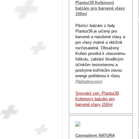
Plantur39 Kofeinový
balzám pro barvené vlasy
150ml
Pěstící balzám z řady
Plantur39 je určený pro
barvené a narušené vlasy a
pro vlasy matné a obtížně
rozčesatelné. Obsažený
Kofein proniká k vlasovému
folikulu, zabrání škodlivým
účinkům testosteronu a
poskytne kořínkům novou
energii potřebnou k růstu.
(Nehodnoceno)
Srovnání cen: Plantur39
Kofeinový balzám pro
barvené vlasy 150ml
Cannaderm NATURA