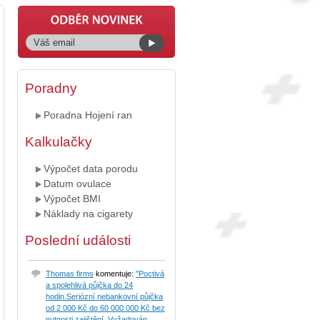
Poradny
Poradna Hojení ran
Kalkulačky
Výpočet data porodu
Datum ovulace
Výpočet BMI
Náklady na cigarety
Poslední události
Thomas firms
komentuje:
"Poctivá
a spolehlivá půjčka do 24
hodin.Seriózní nebankovní půjčka
od 2 000 Kč do 60 000 000 Kč bez
nutnosti zajištění. Vyžadován