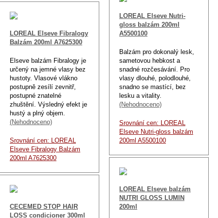
LOREAL Elseve Nutri-
gloss balzám 200ml
LOREAL Elseve Fibralogy
A5500100
Balzám 200ml A7625300
Balzám pro dokonalý lesk,
Elseve balzám Fibralogy je
sametovou hebkost a
určený na jemné vlasy bez
snadné rozčesávání. Pro
hustoty. Vlasové vlákno
vlasy dlouhé, polodlouhé,
postupně zesílí zevnitř,
snadno se mastící, bez
postupné znatelné
lesku a vitality.
zhuštění. Výsledný efekt je
(Nehodnoceno)
hustý a plný objem.
(Nehodnoceno)
Srovnání cen: LOREAL
Elseve Nutri-gloss balzám
Srovnání cen: LOREAL
200ml A5500100
Elseve Fibralogy Balzám
200ml A7625300
LOREAL Elseve balzám
NUTRI GLOSS LUMIN
CECEMED STOP HAIR
200ml
LOSS condicioner 300ml