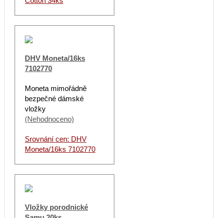
Cotton 34ks
DHV Moneta/16ks
7102770
Moneta mimořádně
bezpečné dámské
vložky
(Nehodnoceno)
Srovnání cen: DHV
Moneta/16ks 7102770
Vložky porodnické
Samu 20ks