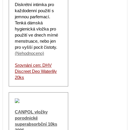
Diskrétní intimka pro
každodenní použití s
jemnou parfemací.
Tenká dámská
hygienická vložka pro
použití ve dnech mírné
menstruace, nebo jen
pro vyšší pocit čistoty.
(Nehodnoceno)
Srovnání cen: DHV
Discreet Deo Waterlily
20ks
CANPOL vložky
porodnické
superabsorbční 10ks