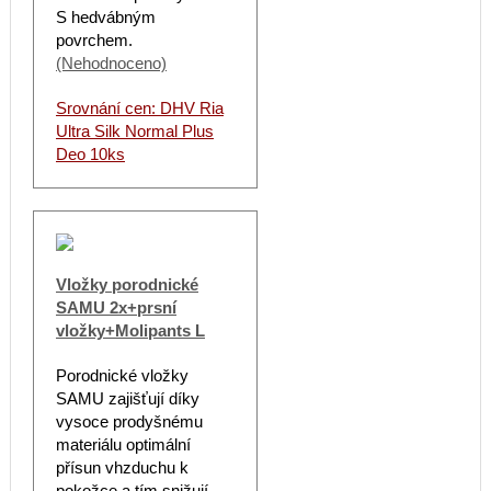
S hedvábným
povrchem.
(Nehodnoceno)
Srovnání cen: DHV Ria
Ultra Silk Normal Plus
Deo 10ks
Vložky porodnické
SAMU 2x+prsní
vložky+Molipants L
Porodnické vložky
SAMU zajišťují díky
vysoce prodyšnému
materiálu optimální
přísun vhzduchu k
pokožce a tím snižují