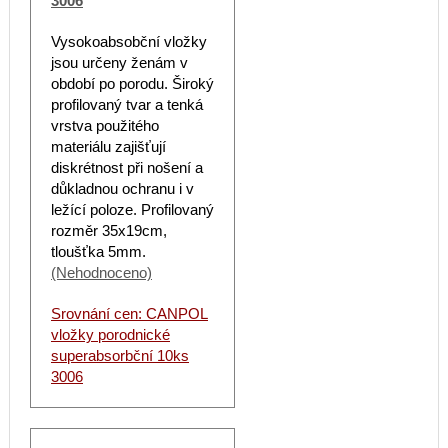
3006
Vysokoabsobční vložky
jsou určeny ženám v
období po porodu. Široký
profilovaný tvar a tenká
vrstva použitého
materiálu zajišťují
diskrétnost při nošení a
důkladnou ochranu i v
ležící poloze. Profilovaný
rozměr 35x19cm,
tloušťka 5mm.
(Nehodnoceno)
Srovnání cen: CANPOL
vložky porodnické
superabsorbční 10ks
3006