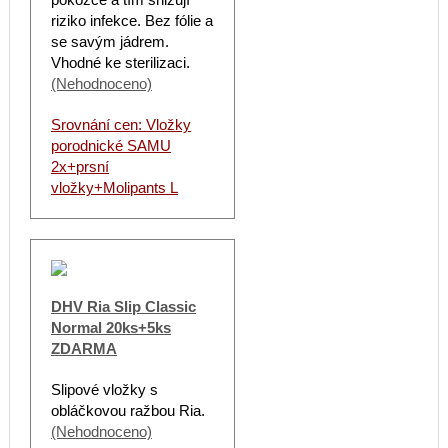
riziko infekce. Bez fólie a
se savým jádrem.
Vhodné ke sterilizaci.
(Nehodnoceno)
Srovnání cen: Vložky
porodnické SAMU
2x+prsní
vložky+Molipants L
DHV Ria Slip Classic
Normal 20ks+5ks
ZDARMA
Slipové vložky s
obláčkovou ražbou Ria.
(Nehodnoceno)