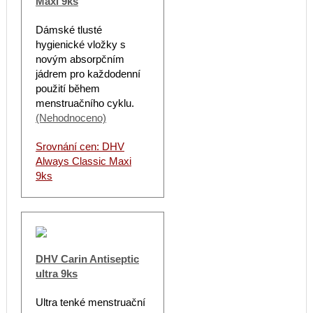
Maxi 9ks
Dámské tlusté
hygienické vložky s
novým absorpčním
jádrem pro každodenní
použití během
menstruačního cyklu.
(Nehodnoceno)
Srovnání cen: DHV
Always Classic Maxi
9ks
DHV Carin Antiseptic
ultra 9ks
Ultra tenké menstruační