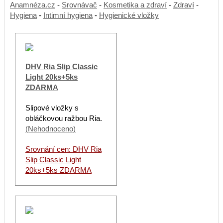
Anamnéza.cz
-
Srovnávač
-
Kosmetika a zdraví
-
Zdraví
-
Hygiena
-
Intimní hygiena
-
Hygienické vložky
DHV Ria Slip Classic
Light 20ks+5ks
ZDARMA
Slipové vložky s
obláčkovou ražbou Ria.
(Nehodnoceno)
Srovnání cen: DHV Ria
Slip Classic Light
20ks+5ks ZDARMA