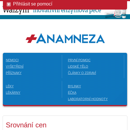
Přihlásit se pomocí
NEMOCI
PRVNÍ POMOC
VYŠETŘENÍ
LIDSKÉ TĚLO
PŘÍZNAKY
ČLÁNKY O ZDRAVÍ
LÉKY
BYLINKY
LÉKÁRNY
ÉČKA
LABORATORNÍ HODNOTY
Srovnání cen