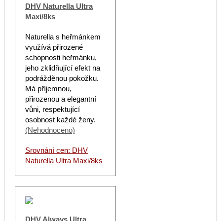
DHV Naturella Ultra
Maxi/8ks
Naturella s heřmánkem
využívá přirozené
schopnosti heřmánku,
jeho zklidňující efekt na
podrážděnou pokožku.
Má příjemnou,
přirozenou a elegantní
vůni, respektující
osobnost každé ženy.
(Nehodnoceno)
Srovnání cen: DHV
Naturella Ultra Maxi/8ks
DHV Always Ultra