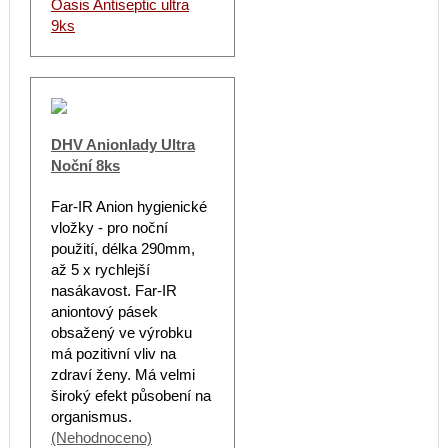
Oasis Antiseptic ultra
9ks
DHV Anionlady Ultra
Noční 8ks
Far-IR Anion hygienické
vložky - pro noční
použití, délka 290mm,
až 5 x rychlejší
nasákavost. Far-IR
aniontový pásek
obsažený ve výrobku
má pozitivní vliv na
zdraví ženy. Má velmi
široký efekt působení na
organismus.
(Nehodnoceno)