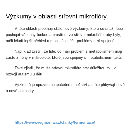
Výzkumy v oblasti střevní mikroflóry
V této oblasti probíhají stále nové výzkumy, které se snaží lépe
pochopit všechny funkce a prostředí ve střevní mikroflóře, aby byly,
měli lékaři lepší přehled a mohli lépe léčit problémy s ní spojené.
Například zjistili, že lidé, co mají problém s metabolismem mají
časté změny v mikrobiotě, které jsou spojeny s metabolismem tuků.
Také zjistili, že může střevní mikroflóra hrát důležitou roli, v
rozvoji autismu u dětí.
Výzkumů je opravdu nespočetné množství a stále přibývají nové
a nové poznatky.
https://www.vegmania.cz/clanky/fermentace/