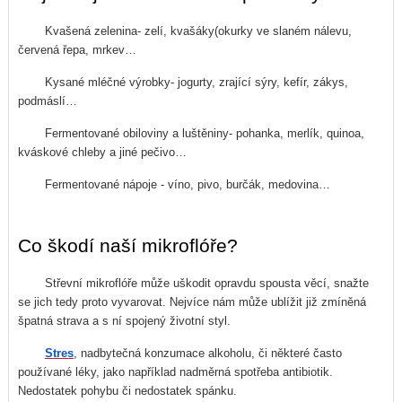
Kvašená zelenina- zelí, kvašáky(okurky ve slaném nálevu,
červená řepa, mrkev…
Kysané mléčné výrobky- jogurty, zrající sýry, kefír, zákys,
podmáslí…
Fermentované obiloviny a luštěniny- pohanka, merlík, quinoa,
kváskové chleby a jiné pečivo…
Fermentované nápoje - víno, pivo, burčák, medovina…
Co škodí naší mikroflóře?
Střevní mikroflóře může uškodit opravdu spousta věcí, snažte
se jich tedy proto vyvarovat. Nejvíce nám může ublížit již zmíněná
špatná strava a s ní spojený životní styl.
Stres
, nadbytečná konzumace alkoholu, či některé často
používané léky, jako například nadměrná spotřeba antibiotik.
Nedostatek pohybu či nedostatek spánku.