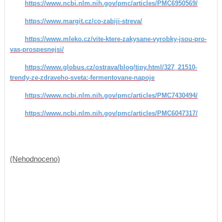
https://www.ncbi.nlm.nih.gov/pmc/articles/PMC6950569/
https://www.margit.cz/co-zabiji-streva/
https://www.mleko.cz/vite-ktere-zakysane-vyrobky-jsou-pro-
vas-prospesnejsi/
https://www.globus.cz/ostrava/blog/tipy.html/327_21510-
trendy-ze-zdraveho-sveta:-fermentovane-napoje
https://www.ncbi.nlm.nih.gov/pmc/articles/PMC7430494/
https://www.ncbi.nlm.nih.gov/pmc/articles/PMC6047317/
(Nehodnoceno)