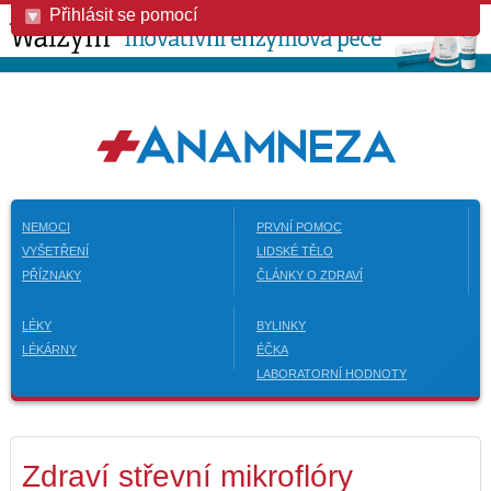
Přihlásit se pomocí
NEMOCI
PRVNÍ POMOC
VYŠETŘENÍ
LIDSKÉ TĚLO
PŘÍZNAKY
ČLÁNKY O ZDRAVÍ
LÉKY
BYLINKY
LÉKÁRNY
ÉČKA
LABORATORNÍ HODNOTY
Zdraví střevní mikroflóry