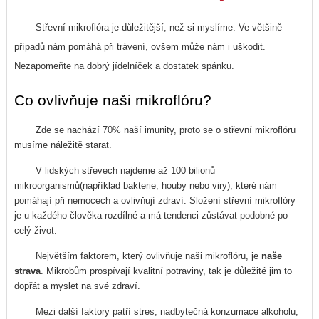
Střevní mikroflóra je důležitější, než si myslíme. Ve většině
případů nám pomáhá při trávení, ovšem může nám i uškodit.
Nezapomeňte na dobrý jídelníček a dostatek spánku.
Co ovlivňuje naši mikroflóru?
Zde se nachází 70% naší imunity, proto se o střevní mikroflóru
musíme náležitě starat.
V lidských střevech najdeme až 100 bilionů
mikroorganismů(například bakterie, houby nebo viry), které nám
pomáhají při nemocech a ovlivňují zdraví. Složení střevní mikroflóry
je u každého člověka rozdílné a má tendenci zůstávat podobné po
celý život.
Největším faktorem, který ovlivňuje naši mikroflóru, je
naše
strava
. Mikrobům prospívají kvalitní potraviny, tak je důležité jim to
dopřát a myslet na své zdraví.
Mezi další faktory patří stres, nadbytečná konzumace alkoholu,