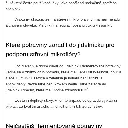
či některé často používané léky, jako například nadměrná spotřeba
antibiotik.
Výzkumy ukazují, že má střevní mikroflóra vliv i na naši náladu
a chování člověka. Má vliv i na regulaci obsahu cukru v naší krvi.
Které potraviny zařadit do jídelníčku pro
podporu střevní mikroflóry?
I při dietách je dobré dávat do jídelníčku fermentované potraviny
Jedná se o známý druh potravin, které mají lepší stravitelnost, chuť a
zlepšují imunitu. Ovoce a zelenina je bohatá na vlákninu a
antioxidanty, takže také není krokem vedle. Také zařaďte do
jídelníčku ořechy, které mají hodně zdravých tuků.
Existují i doplňky stavy, v tomto případě se opravdu vyplatí si
připlatit za kvalitní značku a neničit si tím tak zdraví střev.
Nejčastější fermentované potraviny