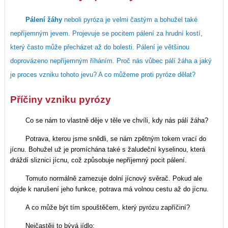
Pálení žáhy
neboli pyróza je velmi častým a bohužel také
nepříjemným jevem. Projevuje se pocitem pálení za hrudní kostí,
který často může přecházet až do bolesti. Pálení je většinou
doprovázeno nepříjemným říháním. Proč nás vůbec pálí žáha a jaký
je proces vzniku tohoto jevu? A co můžeme proti pyróze dělat?
Příčiny vzniku pyrózy
Co se nám to vlastně děje v těle ve chvíli, kdy nás pálí žáha?
Potrava, kterou jsme snědli, se nám zpětným tokem vrací do
jícnu. Bohužel už je promíchána také s žaludeční kyselinou, která
dráždí sliznici jícnu, což způsobuje nepříjemný pocit pálení.
Tomuto normálně zamezuje dolní jícnový svěrač. Pokud ale
dojde k narušení jeho funkce, potrava má volnou cestu až do jícnu.
A co může být tím spouštěčem, který pyrózu zapříčiní?
Nejčastěji to bývá jídlo: