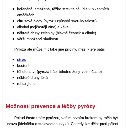
kořeněná, smažená, těžko stravitelná jídla v pikantních
omáčkách
citrusové plody (pyrózu způsobí svou kyselostí)
alkohol (nejčastěji víno) a káva
některé druhy zeleniny (hlavně česnek a cibule)
větší množství sladkostí
Pyróza ale může mít také jiné příčiny, mezi které patří:
stres
kouření
těhotenství (pyróza trápí těhotné ženy velmi často)
některé druhy léků
reflux jícnu
Možnosti prevence a léčby pyrózy
Pokud často trpíte pyrózou, vašim prvním krokem by měla být
úprava jídelníčku a stolovacích zvyků. Co tedy lze dělat proti pálení