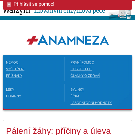
Přihlásit se pomocí
NEMOCI
PRVNÍ POMOC
VYŠETŘENÍ
LIDSKÉ TĚLO
PŘÍZNAKY
ČLÁNKY O ZDRAVÍ
LÉKY
BYLINKY
LÉKÁRNY
ÉČKA
LABORATORNÍ HODNOTY
Pálení žáhy: příčiny a úleva