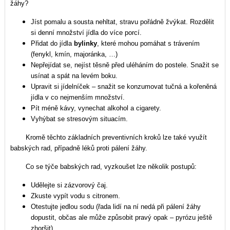
žáhy?
Jíst pomalu a sousta nehltat, stravu pořádně žvýkat. Rozdělit
si denní množství jídla do více porcí.
Přidat do jídla
bylinky
, které mohou pomáhat s trávením
(fenykl, kmín, majoránka, …)
Nepřejídat se, nejíst těsně před uléháním do postele. Snažit se
usínat a spát na levém boku.
Upravit si jídelníček – snažit se konzumovat tučná a kořeněná
jídla v co nejmenším množství.
Pít méně kávy, vynechat alkohol a cigarety.
Vyhýbat se stresovým situacím.
Kromě těchto základních preventivních kroků lze také využít
babských rad, případně léků proti pálení žáhy.
Co se týče babských rad, vyzkoušet lze několik postupů:
Udělejte si zázvorový čaj.
Zkuste vypít vodu s citronem.
Otestujte jedlou sodu (řada lidí na ní nedá při pálení žáhy
dopustit, občas ale může způsobit pravý opak – pyrózu ještě
zhoršit).