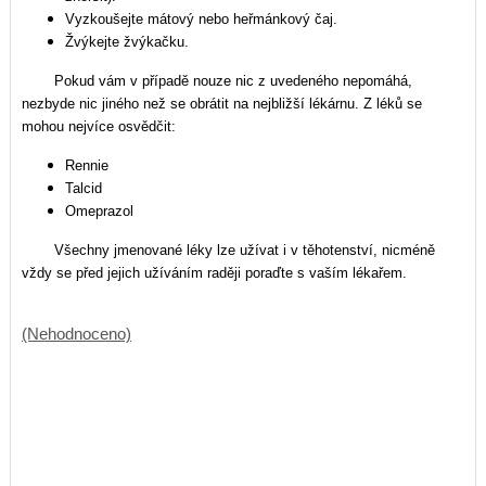
Vyzkoušejte mátový nebo heřmánkový čaj.
Žvýkejte žvýkačku.
Pokud vám v případě nouze nic z uvedeného nepomáhá,
nezbyde nic jiného než se obrátit na nejbližší lékárnu. Z léků se
mohou nejvíce osvědčit:
Rennie
Talcid
Omeprazol
Všechny jmenované léky lze užívat i v těhotenství, nicméně
vždy se před jejich užíváním raději poraďte s vaším lékařem.
(Nehodnoceno)