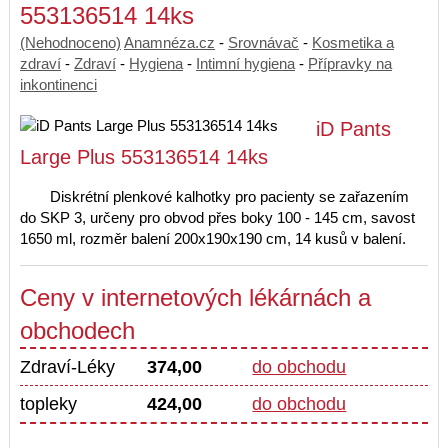
553136514 14ks
(Nehodnoceno)
Anamnéza.cz
-
Srovnávač
-
Kosmetika a
zdraví
-
Zdraví
-
Hygiena
-
Intimní hygiena
-
Přípravky na
inkontinenci
iD Pants
Large Plus 553136514 14ks
Diskrétní plenkové kalhotky pro pacienty se zařazením
do SKP 3, určeny pro obvod přes boky 100 - 145 cm, savost
1650 ml, rozměr balení 200x190x190 cm, 14 kusů v balení.
Ceny v internetových lékárnách a
obchodech
Zdraví-Léky
374,00
do obchodu
topleky
424,00
do obchodu