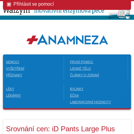
Přihlásit se pomocí
NEMOCI
PRVNÍ POMOC
VYŠETŘENÍ
LIDSKÉ TĚLO
PŘÍZNAKY
ČLÁNKY O ZDRAVÍ
LÉKY
BYLINKY
LÉKÁRNY
ÉČKA
LABORATORNÍ HODNOTY
Srovnání cen: iD Pants Large Plus