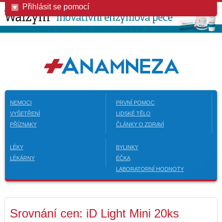
Přihlásit se pomocí
NEMOCI
PRVNÍ POMOC
VYŠETŘENÍ
LIDSKÉ TĚLO
PŘÍZNAKY
ČLÁNKY O ZDRAVÍ
LÉKY
BYLINKY
LÉKÁRNY
ÉČKA
LABORATORNÍ HODNOTY
Srovnání cen: iD Light Mini 20ks